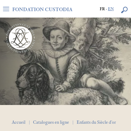
FONDATION CUSTODIA
FR
·
EN
Accueil
Catalogues en ligne
Enfants du Siècle d’or