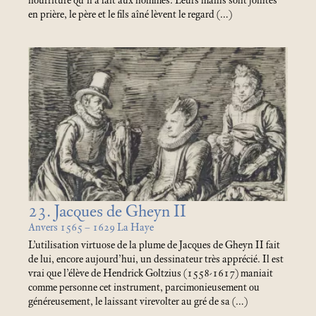
nourriture qu’il a fait aux hommes. Leurs mains sont jointes
en prière, le père et le fils aîné lèvent le regard (…)
23. Jacques de Gheyn II
Anvers 1565 – 1629 La Haye
L’utilisation virtuose de la plume de Jacques de Gheyn II fait
de lui, encore aujourd’hui, un dessinateur très apprécié. Il est
vrai que l’élève de Hendrick Goltzius (1558-1617) maniait
comme personne cet instrument, parcimonieusement ou
généreusement, le laissant virevolter au gré de sa (…)