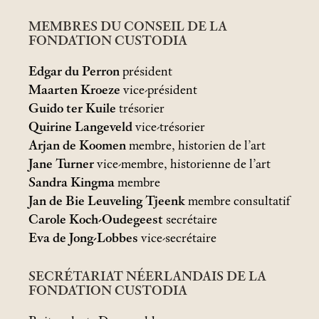
MEMBRES DU CONSEIL DE LA
FONDATION CUSTODIA
Edgar du Perron
président
Maarten Kroeze
vice-président
Guido ter Kuile
trésorier
Quirine Langeveld
vice-trésorier
Arjan de Koomen
membre, historien de l’art
Jane Turner
vice-membre, historienne de l’art
Sandra Kingma
membre
Jan de Bie Leuveling Tjeenk
membre consultatif
Carole Koch-Oudegeest
secrétaire
Eva de Jong-Lobbes
vice-secrétaire
SECRÉTARIAT NÉERLANDAIS DE LA
FONDATION CUSTODIA