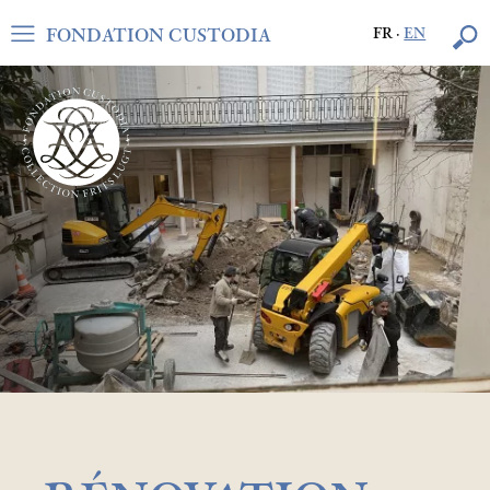
FONDATION CUSTODIA
FR
·
EN