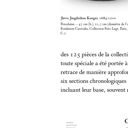
Jarre
, Jingdezhen Kangxi, 1685-1700
Porcelaine. – 47
cm (h.), 21,7
cm (diamètre de l’
Fondation Custodia, Collection Frits Lugt, Paris,
C.2
des 125 pièces de la collect
toute spéciale a été portée 
retrace de manière approfond
six sections chronologiques 
incluant leur base, souvent
C