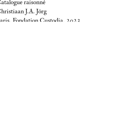
atalogue raisonné
hristiaan J.A. Jörg
aris, Fondation Custodia, 2023
72 pages, env. 430 illustrations en couleur, 28 × 25
SBN 9 782958 323431
5,00
€
COMMANDER
s Lugt