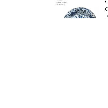
C
C
P
2
I
4
Fondation Custodia / Collection Frit
121 rue de Lille 75007 Paris
Tél :
+33 (0)1 47 05 75 19