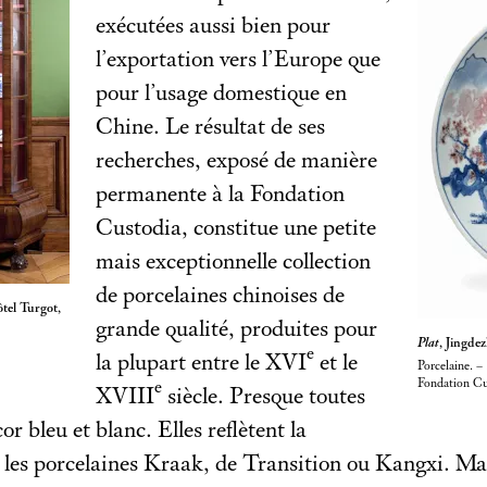
exécutées aussi bien pour
l’exportation vers l’Europe que
pour l’usage domestique en
Chine. Le résultat de ses
recherches, exposé de manière
permanente à la Fondation
Custodia, constitue une petite
mais exceptionnelle collection
de porcelaines chinoises de
ôtel Turgot,
grande qualité, produites pour
Plat
, Jingde
e
la plupart entre le XVI
et le
Porcelaine. –
Fondation Cus
e
XVIII
siècle. Presque toutes
r bleu et blanc. Elles reflètent la
r les porcelaines Kraak, de Transition ou Kangxi. M