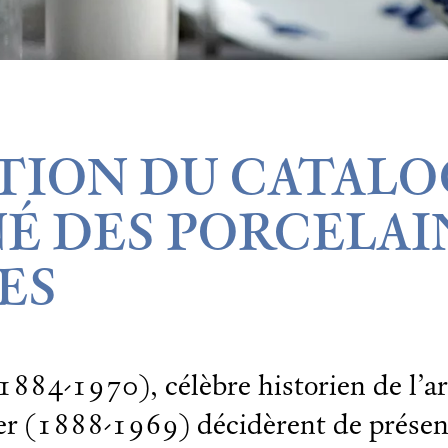
TION DU CATAL
É DES PORCELAI
ES
884-1970), célèbre historien de l’art
er (1888-1969) décidèrent de présen