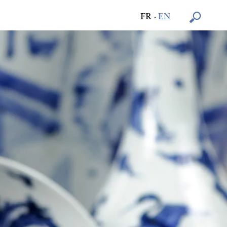
FR
·
EN