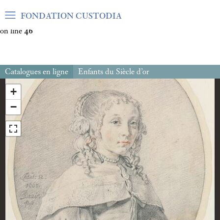
Warning
: Undefined array key "var_mode" in
FONDATION CUSTODIA
/home/clients/06cf3fb6db0bf3383064f508e4e3b220/sites/fond
on line
46
Catalogues en ligne
Enfants du Siècle d’or
+
−