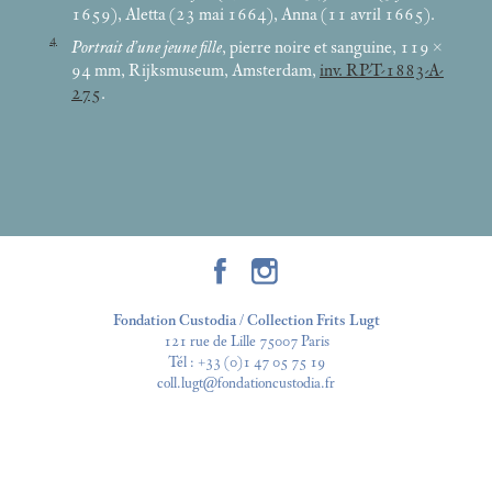
1659), Aletta (23
mai 1664), Anna (11 avril 1665).
4
Portrait d’une jeune fille
, pierre noire et sanguine, 119 ×
94
mm, Rijksmuseum, Amsterdam,
inv. RP-T-1883-A-
275
.
Fondation Custodia / Collection Frits Lugt
121 rue de Lille 75007 Paris
Tél :
+33 (0)1 47 05 75 19
coll.lugt@fondationcustodia.fr