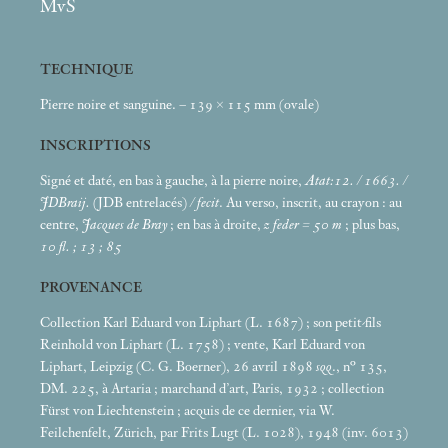
MvS
TECHNIQUE
Pierre noire et sanguine. – 139 × 115
mm (ovale)
INSCRIPTIONS
Signé et daté, en bas à gauche, à la pierre noire,
Atat:12. / 1663. /
JDBraij.
(JDB entrelacés)
/ fecit
. Au verso, inscrit, au crayon : au
centre,
Jacques de Bray
; en bas à droite,
z feder = 50
m
; plus bas,
10 fl.
; 13
; 85
PROVENANCE
Collection Karl Eduard von Liphart (L. 1687)
; son petit-fils
Reinhold von Liphart (L. 1758)
; vente, Karl Eduard von
Liphart, Leipzig (C. G. Boerner), 26 avril 1898
sqq
., n° 135,
DM. 225, à Artaria
; marchand d’art, Paris, 1932
; collection
Fürst von Liechtenstein
; acquis de ce dernier, via W.
Feilchenfelt, Zürich, par Frits Lugt (L. 1028), 1948 (inv. 6013)