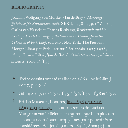
BIBLIOGRAPHY
Joachim Wolfgang von Moltke, «
Jan de Bray
»,
Marburger
Jahrbuch für Kunstwissenschaft
, XI/XII, 1938-1939, n° Z.120
;
Carlos van Hasselt et Charles Ryskamp,
Rembrandt and his
Century. Dutch Drawings of the Seventeenth Century from the
Collection of Frits Lugt
, cat. exp., New York, The Pierpont
Morgan Library et Paris, Institut Néerlandais, 1977-1978,
n° 19
; Jeroen Giltaij,
Jan de Bray (1626/1627-1697) schilder en
architect
, 2017, n° T55
1
Treize dessins ont été réalisés en 1663
; voir Giltaij
2017, p. 45-46.
2
Giltaij 2017, nos T54, T55, T56, T57, T58 et T59.
3
British Museum, Londres,
inv. 1856,0712.16
et
1895,0915.1129
; les autres sœurs de Lucia et
Margrieta van Teffelen ne naquirent que bien plus tard
et sont par conséquent trop jeunes pour pouvoir être
considérées : Aeltjen (19
mars 1654), Anna (5 juin