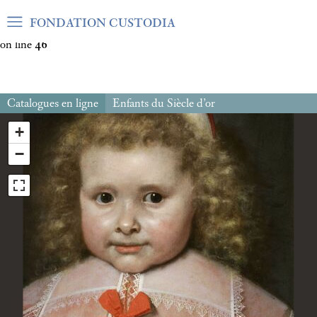
Warning
: Undefined array key "var_mode" in
FONDATION CUSTODIA
/home/clients/06cf3fb6db0bf3383064f508e4e3b220/sites/fond
on line
46
Catalogues en ligne
Enfants du Siècle d’or
+
−