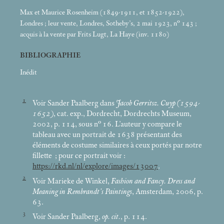
Max et Maurice Rosenheim (1849-1911, et 1852-1922),
Londres
; leur vente, Londres, Sotheby’s, 2
mai 1923, n° 143
;
acquis à la vente par Frits Lugt, La Haye (inv. 1180)
BIBLIOGRAPHIE
Inédit
1
Voir Sander Paalberg dans
Jacob Gerritsz. Cuyp (1594-
1652)
, cat. exp., Dordrecht, Dordrechts Museum,
2002, p. 114, sous n° 16. L’auteur y compare le
tableau avec un portrait de 1638 présentant des
éléments de costume similaires à ceux portés par notre
fillette
; pour ce portrait voir :
https://rkd.nl/nl/explore/images/13007
.
2
Voir Marieke de Winkel,
Fashion and Fancy. Dress and
Meaning in Rembrandt’s Paintings
, Amsterdam, 2006, p.
63.
3
Voir Sander Paalberg,
op. cit.
, p. 114.