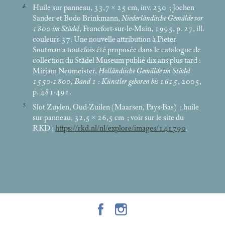
4
Huile sur panneau, 33,7 × 25
cm, inv. 230
; Jochen
Sander et Bodo Brinkmann,
Niederländische Gemälde vor
1800 im Städel
, Francfort-sur-le-Main, 1995, p. 27, ill.
couleurs 37. Une nouvelle attribution à Pieter
Soutman a toutefois été proposée dans le catalogue de
collection du Städel Museum publié dix ans plus tard :
Mirjam Neumeister,
Holländische Gemälde im Städel
1550-1800, Band 1 : Künstler geboren bis 1615
, 2005,
p. 481-491.
5
Slot Zuylen, Oud-Zuilen (Maarsen, Pays-Bas)
; huile
sur panneau, 32,5 × 26,5
cm
; voir sur le site du
RKD :
https://rkd.nl/nl/explore/images/141790
.