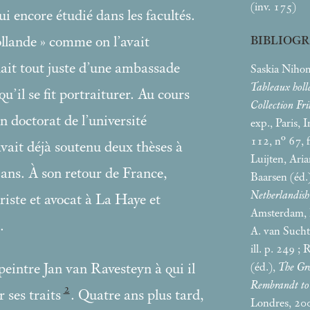
(inv. 175)
ui encore étudié dans les facultés.
llande
» comme on l’avait
BIBLIOGR
it tout juste d’une ambassade
Saskia Niho
Tableaux holla
u’il se fit portraiturer. Au cours
Collection Fr
un doctorat de l’université
exp., Paris, 
112, n° 67, f
 avait déjà soutenu deux thèses à
Luijten, Aria
 ans. À son retour de France,
Baarsen (éd.
Netherlandis
riste et avocat à La Haye et
Amsterdam, 
.
A. van Sucht
ill. p. 249
; 
(éd.),
The Gro
 peintre Jan van Ravesteyn à qui il
Rembrandt to 
2
 ses traits
. Quatre ans plus tard,
Londres, 20