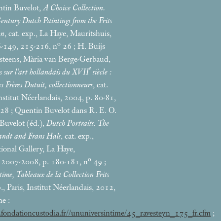
ntin Buvelot,
A Choice Collection.
entury Dutch Paintings from the Frits
on
, cat. exp., La Haye, Mauritshuis,
6-149, 215-216, n° 26
; H. Buijs
lsteens, Mària van Berge-Gerbaud,
e
ds sur l’art hollandais du XVII
siècle :
es Frères Dutuit, collectionneurs
, cat.
Institut Néerlandais, 2004, p. 80-81,
 28
; Quentin Buvelot dans R. E. O.
 Buvelot (éd.),
Dutch Portraits. The
andt and Frans Hals
, cat. exp.,
ional Gallery, La Haye,
 2007-2008, p. 180-181, n° 49
;
ime, Tableaux de la Collection Frits
p., Paris, Institut Néerlandais, 2012,
ne :
fondationcustodia.fr//ununiversintime/45_ravesteyn_175_fr.cfm
;