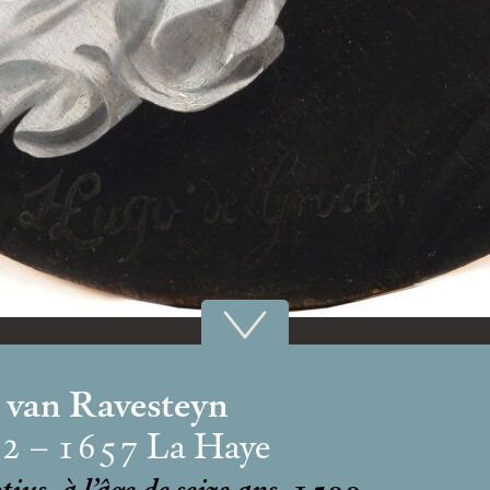
z van Ravesteyn
72 – 1657 La Haye