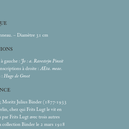
UE
nneau. – Diamètre 31
cm
TIONS
é à gauche :
Jo : a. Ravesteÿn Pinxit
 inscriptions à droite :
AEta. meae.
s :
Hugo de Groot
NCE
; Moritz Julius Binder (1877-1933
rlin, chez qui Frits Lugt le vit en
s par Frits Lugt avec trois autres
a collection Binder le 2
mars 1918