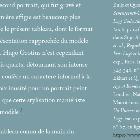
ond portrait, qui fut gravé et
Buijs et Que
Seventeenth-C
nière effigie est beaucoup plus
Lugt Collecti
e le présent tableau, dont le format
2002, p. 14
dans Stijn A
 présentation rapprochée du modèle
et. al., Regar
s. Hugo Grotius n’est cependant
Frits Lugt et l
exp., Paris, 
ois-quarts, détournant son intense
345-346, n°
 confère un caractère informel à la
Ekkart et Q.
Age of Rembr
ix inusité pour un portrait peint
Londres, Nat
 que cette stylisation maniériste
Mauritshuis,
3
Un Univers int
u modèle
.
Lugt
, cat. ex
n° 67, en lig
 tableau connu de la main du
https://www.