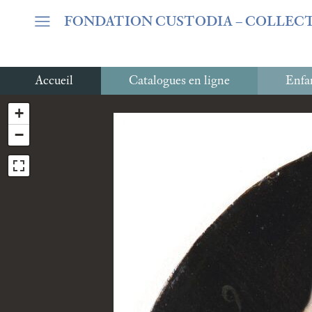
Warning
: Undefined array key "var_mode" in
/home/clients/06c
FONDATION CUSTODIA
– COLLEC
Accueil
Catalogues en ligne
Enfan
+
−