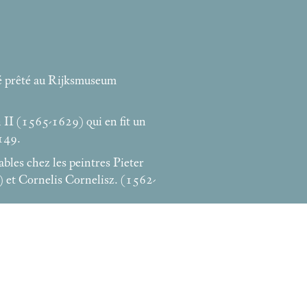
té prêté au Rijksmuseum
n II (1565-1629) qui en fit un
149.
bles chez les peintres Pieter
 et Cornelis Cornelisz. (1562-