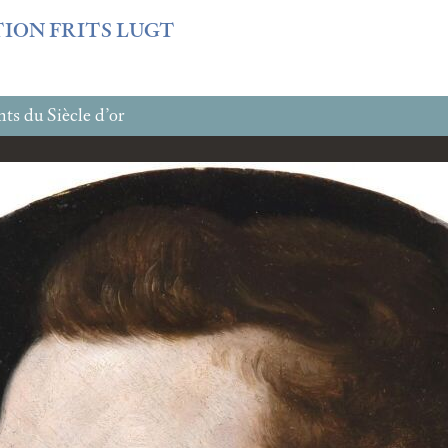
f3fb6db0bf3383064f508e4e3b220/sites/fondationcustodia.fr/
TION FRITS LUGT
ts du Siècle d’or