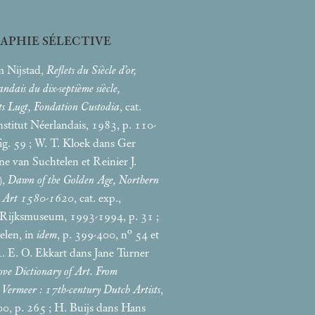
APHIE SÉLECTIVE
m Nijstad,
Reflets du Siècle d’or,
ndais du dix-septième siècle,
its Lugt, Fondation Custodia
, cat.
Institut Néerlandais, 1983, p. 110-
ig. 59
; W. T. Kloek dans Ger
ne van Suchtelen et Reinier J.
),
Dawn of the Golden Age, Northern
h Art 1580-1620
, cat. exp.,
Rijksmuseum, 1993-1994, p. 31
;
elen, in
idem
, p. 399-400, n° 54 et
R. E. O. Ekkart dans Jane Turner
ve Dictionary of Art. From
Vermeer : 17th-century Dutch Artists
,
00, p. 265
; H. Buijs dans Hans