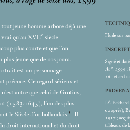
us, à l’âge de seize ans,
1599
TECHNIQ
e tout jeune homme arbore déjà une
e
Huile sur pa
t vrai qu’au XVII
siècle
ucoup plus courte et que l’on
INSCRIP
n plus jeune que de nos jours.
Signé et dat
An°. 1599
;
portrait est un personnage
16
; et en ba
nt précoce. Ce regard sérieux et
PROVENA
 n’est autre que celui de Grotius,
r
D
. Eckhard
ot (1583-1645), l’un des plus
ou après), Be
1
nut le Siècle d’or hollandais
. Il
1917
; acqui
 du droit international et du droit
tableaux de l