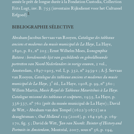
année le prêt de longue durée à la Fondation Custodia, Collection
Frits Lugt, inv. B. 755 (inventaire Rijksdienst voor het Cultureel
8
Erfgoed)
BIBLIOGRAPHIE SÉLECTIVE
Abraham-Jacobus Servaas van Rooyen,
Catalogue des tableaux
anciens et modernes du musée municipal de La Haye
, La Haye,
1890, p. 81, n° 205
; Ernst Wilhelm Moes,
Iconographia
Batava : beredeneerde lijst van geschilderde en gebeeldhouwde
portretten van Noord-Nederlanders in vorige eeuwen
, 2 vol.,
Amsterdam, 1897-1905, vol. I, p. 352, n° 2939-1
; A.-J. Servaas
van Rooyen,
Catalogue des tableaux anciens et modernes du musée
e
municipal de La Haye
, 3
éd., La Haye, 1908, p. 99, n° 360
;
Willem Martin,
Musée Royal de Tableaux Mauritshuis à La Haye.
Catalogue raisonné des tableaux et sculptures
, 1935, La Haye, p.
336-337, n° 761 (prêt du musée municipal de La Haye)
; David
de Witt, «
Abraham van den Tempel (1622/3-1672) as a
draughtsman
»,
Oud Holland
119 (2006), p. 164-196, p. 169-
170, fig. 5
; David de Witt,
Jan van Noordt. Painter of History and
Portraits in Amsterdam
, Montréal, 2007, sous n° 56, p. 194,