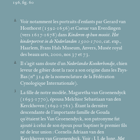
196, fig. 60
1
Voir notamment les portraits d’enfants par Gerard van
Honthorst (1592-1656) et Caesar van Everdingen
(vers 1617-1678) dans
Kinderen op hun mooist. Het
kinderportret in de Nederlanden 1500-1700
, cat. exp.,
Haarlem, Frans Hals Museum, Anvers, Musée royal
des beaux-arts, 2000, nos 37 et 73.
2
Il s’agit sans doute d’un
Nederlandse Kooikerhondje
, chien
leveur de gibier dont la race a son origine dans les Pays-
Bas (n° 314 de la nomenclature de la Fédération
Cynologique Internationale).
3
La fille de notre modèle, Magaretha van Groenendyck
(1693-1770), épousa Melchior Sebastiaan van den
Kerckhoven (1692-1761). Étant la dernière
descendante de l’importante famille de Gouda
qu’étaient les Van Groenendyck, son patronyme fut
ajouté à celui de son époux pour baptiser le premier fils
né de leur union : Cornelis Adriaan van den
Kerckhoven van Groenendyck. Voir : J. J. de Jong,
Met