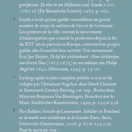
goed fatsoen. De elite in een Hollandse stad, Gouda 1700-
1780
, s.l. [De Bataafsche Leeuw], 1985, p. 165.
4
Leyde n’avait qu’une guilde rassemblant un grand
nombre de corps de métiers de l’art et de l’artisanat.
Les peintres de la ville, suivant le mouvement
d’émancipation que connaît la profession depuis la fin
e
du XVI
siècle partout en Europe, créèrent leur propre
guilde afin d’ennoblir leur activité. Voir notamment
Eric Jan Sluijter,
De lof der schilderkunst : Over schilderijen
van Gerrit Dou (1613-1675) en een traktaat van Philips
Angel uit 1642
, Hilversum, 1993, p. 15-16.
5
La biographie la plus complète publiée à ce jour fut
rédigée par Christiaan Vogelaar dans
Dutch Classicism
in Seventeenth-Century Painting
, cat. exp., Rotterdam,
Museum Boijmans Van Beuningen, Francfort-sur-le-
Main, Städelsches Kunstinstitut, 1999, p. 254 et 258.
6
Piet Bakker,
Gezicht op Leeuwarden. Schilders in Friesland
en de markt voor schilderijen in de Gouden Eeuw
, thèse,
Université d’Amsterdam, 2008, p. 87 et 235-236.
Pour le portrait, voir :