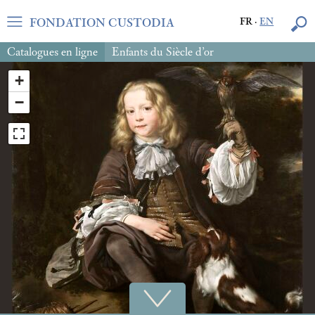
FONDATION CUSTODIA
FR
·
EN
Catalogues en ligne
Enfants du Siècle d’or
+
−