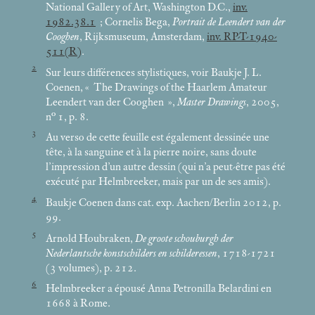
National Gallery of Art, Washington D.C.,
inv.
1982.38.1
; Cornelis Bega,
Portrait de Leendert van der
Cooghen
, Rijksmuseum, Amsterdam,
inv. RP-T-1940-
511(R)
.
2
Sur leurs différences stylistiques, voir Baukje J. L.
Coenen, «
The Drawings of the Haarlem Amateur
Leendert van der Cooghen
»,
Master Drawings
, 2005,
n° 1, p. 8.
3
Au verso de cette feuille est également dessinée une
tête, à la sanguine et à la pierre noire, sans doute
l’impression d’un autre dessin (qui n’a peut-être pas été
exécuté par Helmbreeker, mais par un de ses amis).
4
Baukje Coenen dans cat. exp. Aachen/Berlin 2012, p.
99.
5
Arnold Houbraken,
De groote schouburgh der
Nederlantsche konstschilders en schilderessen
, 1718-1721
(3 volumes), p. 212.
6
Helmbreeker a épousé Anna Petronilla Belardini en
1668 à Rome.