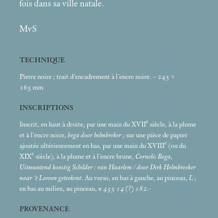
fois dans sa ville natale.
MvS
TECHNIQUE
Pierre noire
; trait d’encadrement à l’encre noire. – 245 ×
165
mm
INSCRIPTIONS
e
Inscrit, en haut à droite, par une main du XVII
siècle, à la plume
et à l’encre noire,
bega door helmbreker
; sur une pièce de papier
e
ajoutée ultérieurement en bas, par une main du XVIII
(ou du
e
XIX
siècle), à la plume et à l’encre brune,
Cornelis Bega,
Uitmuntend konstig Schilder : van Haarlem / door Dirk Helmbreeker
naar ‘t Leeven geteekent
. Au verso, en bas à gauche, au pinceau,
L
;
en bas au milieu, au pinceau,
n 455 14 (?) 182.-
PROVENANCE