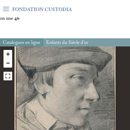
Warning
: Undefined array key "var_mode" in
FONDATION CUSTODIA
/home/clients/06cf3fb6db0bf3383064f508e4e3b220/sites/fond
on line
46
Catalogues en ligne
Enfants du Siècle d’or
+
−