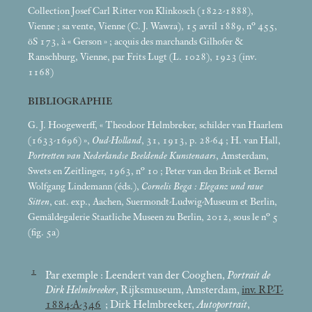
Collection Josef Carl Ritter von Klinkosch (1822-1888),
Vienne
; sa vente, Vienne (C. J. Wawra), 15 avril 1889, n° 455,
öS 173, à «
Gerson
»
; acquis des marchands Gilhofer &
Ranschburg, Vienne, par Frits Lugt (L. 1028), 1923 (inv.
1168)
BIBLIOGRAPHIE
G. J. Hoogewerff, «
Theodoor Helmbreker, schilder van Haarlem
(1633-1696)
»,
Oud-Holland
, 31, 1913, p. 28-64
; H. van Hall,
Portretten van Nederlandse Beeldende Kunstenaars
, Amsterdam,
Swets en Zeitlinger, 1963, n° 10
; Peter van den Brink et Bernd
Wolfgang Lindemann (éds.),
Cornelis Bega : Eleganz und raue
Sitten
, cat. exp., Aachen, Suermondt-Ludwig-Museum et Berlin,
Gemäldegalerie Staatliche Museen zu Berlin, 2012, sous le n° 5
(fig. 5a)
1
Par exemple : Leendert van der Cooghen,
Portrait de
Dirk Helmbreeker
, Rijksmuseum, Amsterdam,
inv. RP-T-
1884-A-346
; Dirk Helmbreeker,
Autoportrait
,