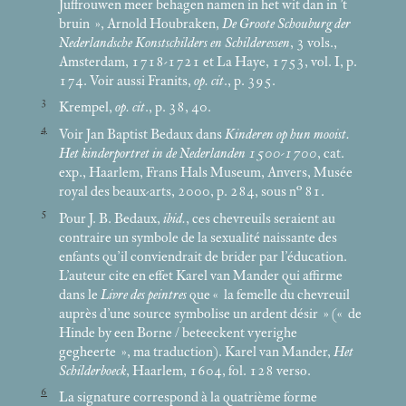
Juffrouwen meer behagen namen in het wit dan in ’t
bruin
», Arnold Houbraken,
De Groote Schouburg der
Nederlandsche Konstschilders en Schilderessen
, 3 vols.,
Amsterdam, 1718-1721 et La Haye, 1753, vol. I, p.
174. Voir aussi Franits,
op. cit
., p. 395.
3
Krempel,
op. cit
., p. 38, 40.
4
Voir Jan Baptist Bedaux dans
Kinderen op hun mooist.
Het kinderportret in de Nederlanden 1500-1700
, cat.
exp., Haarlem, Frans Hals Museum, Anvers, Musée
royal des beaux-arts, 2000, p. 284, sous n° 81.
5
Pour J. B. Bedaux,
ibid.
, ces chevreuils seraient au
contraire un symbole de la sexualité naissante des
enfants qu’il conviendrait de brider par l’éducation.
L’auteur cite en effet Karel van Mander qui affirme
dans le
Livre des peintres
que «
la femelle du chevreuil
auprès d’une source symbolise un ardent désir
» («
de
Hinde by een Borne / beteeckent vyerighe
gegheerte
», ma traduction). Karel van Mander,
Het
Schilderboeck
, Haarlem, 1604, fol. 128 verso.
6
La signature correspond à la quatrième forme