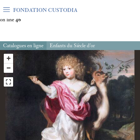
Warning
: Undefined array key "var_mode" in
FONDATION CUSTODIA
/home/clients/06cf3fb6db0bf3383064f508e4e3b220/sites/fond
on line
46
Catalogues en ligne
Enfants du Siècle d’or
+
−