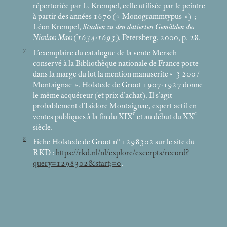
répertoriée par L. Krempel, celle utilisée par le peintre
à partir des années 1670 («
Monogrammtypus
»)
;
Léon Krempel,
Studien zu den datierten Gemälden des
Nicolaes Maes (1634-1693)
, Petersberg, 2000, p. 28.
7
L’exemplaire du catalogue de la vente Mersch
conservé à la Bibliothèque nationale de France porte
dans la marge du lot la mention manuscrite «
3 200 /
Montaignac
». Hofstede de Groot 1907-1927 donne
le même acquéreur (et prix d’achat). Il s’agit
probablement d’Isidore Montaignac, expert actif en
e
e
ventes publiques à la fin du XIX
et au début du XX
siècle.
8
Fiche Hofstede de Groot n° 1298302 sur le site du
RKD :
https://rkd.nl/nl/explore/excerpts/record?
query=1298302&start;=0
.