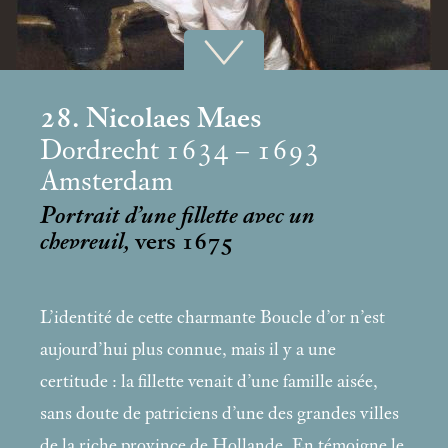
28. Nicolaes Maes
Dordrecht 1634 – 1693
Amsterdam
Portrait d’une fillette avec un
chevreuil,
vers 1675
L’identité de cette charmante Boucle d’or n’est
aujourd’hui plus connue, mais il y a une
certitude : la fillette venait d’une famille aisée,
sans doute de patriciens d’une des grandes villes
de la riche province de Hollande. En témoigne le