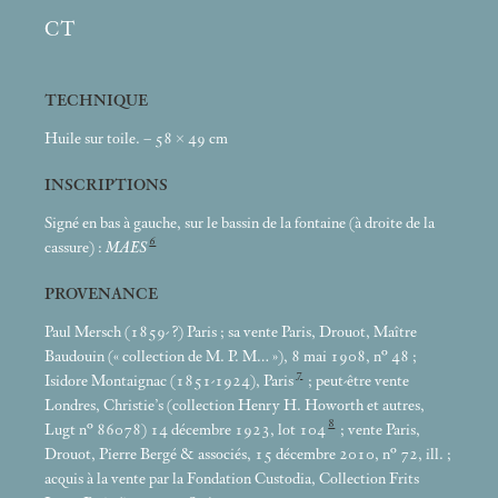
CT
TECHNIQUE
Huile sur toile. – 58 × 49
cm
INSCRIPTIONS
Signé en bas à gauche, sur le bassin de la fontaine (à droite de la
6
cassure) :
MAES
PROVENANCE
Paul Mersch (1859-
?) Paris
; sa vente Paris, Drouot, Maître
Baudouin («
collection de M. P. M…
»), 8
mai 1908, n° 48
;
7
Isidore Montaignac (1851-1924), Paris
; peut-être vente
Londres, Christie’s (collection Henry H. Howorth et autres,
8
Lugt n° 86078) 14 décembre 1923, lot 104
; vente Paris,
Drouot, Pierre Bergé & associés, 15 décembre 2010, n° 72, ill.
;
acquis à la vente par la Fondation Custodia, Collection Frits