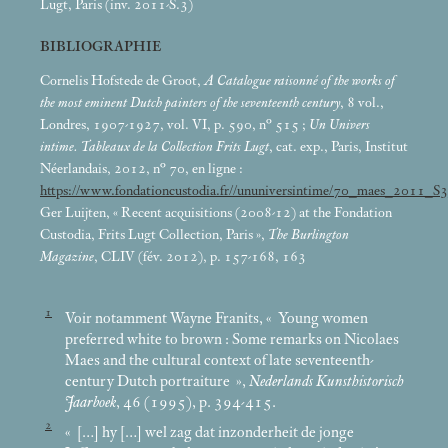
Lugt, Paris (inv. 2011-S.3)
BIBLIOGRAPHIE
Cornelis Hofstede de Groot,
A Catalogue raisonné of the works of
the most eminent Dutch painters of the seventeenth century
, 8 vol.,
Londres, 1907-1927, vol. VI, p. 590, n° 515
;
Un Univers
intime. Tableaux de la Collection Frits Lugt
, cat. exp., Paris, Institut
Néerlandais, 2012, n° 70, en ligne :
https://www.fondationcustodia.fr//ununiversintime/70_maes_2011_S3
Ger Luijten, «
Recent acquisitions (2008-12) at the Fondation
Custodia, Frits Lugt Collection, Paris
»,
The Burlington
Magazine
, CLIV (fév. 2012), p. 157-168, 163
1
Voir notamment Wayne Franits, «
Young women
preferred white to brown : Some remarks on Nicolaes
Maes and the cultural context of late seventeenth-
century Dutch portraiture
»,
Nederlands Kunsthistorisch
Jaarboek
, 46 (1995), p. 394-415.
2
«
[…] hy […] wel zag dat inzonderheit de jonge