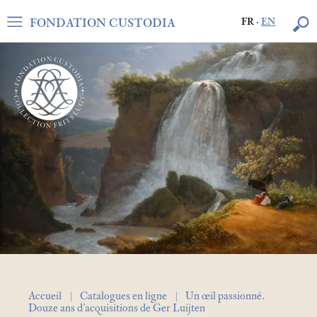
FONDATION CUSTODIA
FR
·
EN
Accueil
Catalogues en ligne
Un œil passionné.
Douze ans d’acquisitions de Ger Luijten