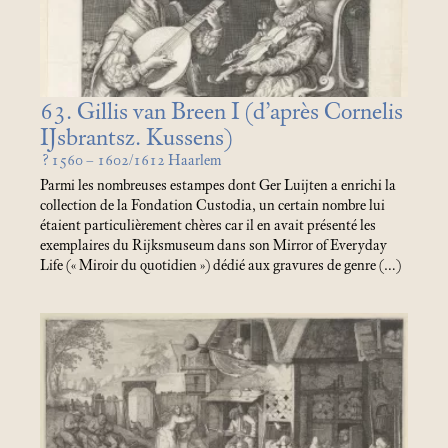
63. Gillis van Breen I (d’après Cornelis
IJsbrantsz. Kussens)
? 1560 – 1602/1612 Haarlem
Parmi les nombreuses estampes dont Ger Luijten a enrichi la
collection de la Fondation Custodia, un certain nombre lui
étaient particulièrement chères car il en avait présenté les
exemplaires du Rijksmuseum dans son Mirror of Everyday
Life («
Miroir du quotidien
») dédié aux gravures de genre (…)