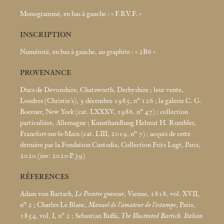
Monogrammé, en bas à gauche : «
F.B.V.F.
»
INSCRIPTION
Numéroté, en bas à gauche, au graphite : «
2B6
»
PROVENANCE
Ducs de Devonshire, Chatsworth, Derbyshire
; leur vente,
Londres (Christie’s), 5 décembre 1985, n° 126
; la galerie C. G.
Boerner, New York (cat. LXXXV, 1986, n° 47)
; collection
particulière, Allemagne
; Kunsthandlung Helmut H. Rumbler,
Francfort-sur-le-Main (cat. LIII, 2019, n° 7)
; acquis de cette
dernière par la Fondation Custodia, Collection Frits Lugt, Paris,
2020 (inv. 2020-P.39)
RÉFERENCES
Adam von Bartsch,
Le Peintre graveur
, Vienne, 1818, vol. XVII,
n° 2
; Charles Le Blanc,
Manuel de l’amateur de l’estampe
, Paris,
1854, vol. I, n° 2
; Sebastian Buffa,
The Illustrated Bartsch. Italian