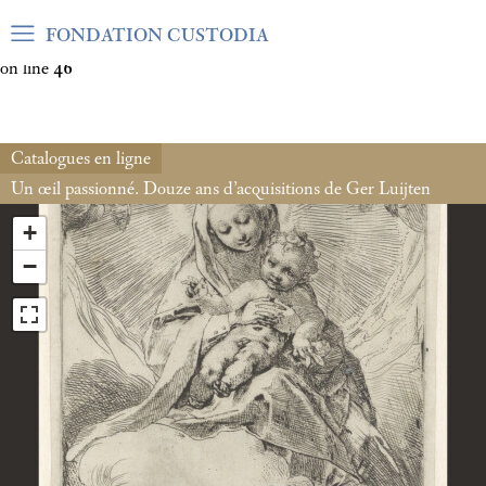
Warning
: Undefined array key "var_mode" in
FONDATION CUSTODIA
/home/clients/06cf3fb6db0bf3383064f508e4e3b220/sites/fond
on line
46
Catalogues en ligne
Un œil passionné. Douze ans d’acquisitions de Ger Luijten
+
−