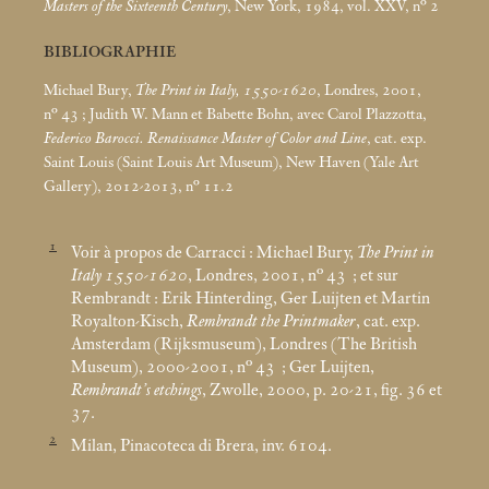
Masters of the Sixteenth Century
, New York, 1984, vol. XXV, n° 2
BIBLIOGRAPHIE
Michael Bury,
The Print in Italy, 1550-1620
, Londres, 2001,
n° 43
; Judith W. Mann et Babette Bohn, avec Carol Plazzotta,
Federico Barocci. Renaissance Master of Color and Line
, cat. exp.
Saint Louis (Saint Louis Art Museum), New Haven (Yale Art
Gallery), 2012-2013, n° 11.2
1
Voir à propos de Carracci : Michael Bury,
The Print in
Italy 1550-1620
, Londres, 2001, n° 43
; et sur
Rembrandt : Erik Hinterding, Ger Luijten et Martin
Royalton-Kisch,
Rembrandt the Printmaker
, cat. exp.
Amsterdam (Rijksmuseum), Londres (The British
Museum), 2000-2001, n° 43
; Ger Luijten,
Rembrandt’s etchings
, Zwolle, 2000, p. 20-21, fig. 36 et
37.
2
Milan, Pinacoteca di Brera, inv. 6104.