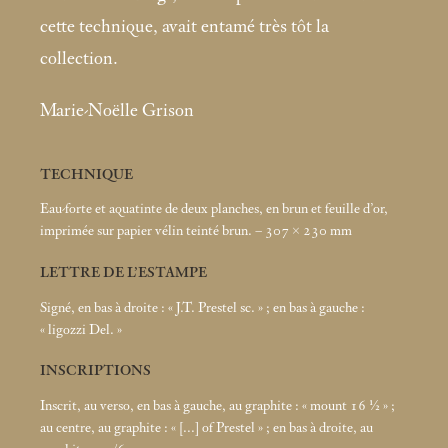
cette technique, avait entamé très tôt la
collection.
Marie-Noëlle Grison
TECHNIQUE
Eau-forte et aquatinte de deux planches, en brun et feuille d’or,
imprimée sur papier vélin teinté brun. – 307 × 230
mm
LETTRE DE L’ESTAMPE
Signé, en bas à droite : «
J.T. Prestel sc.
»
; en bas à gauche :
«
ligozzi Del.
»
INSCRIPTIONS
Inscrit, au verso, en bas à gauche, au graphite : «
mount 16 ½
»
;
au centre, au graphite : «
[...] of Prestel
»
; en bas à droite, au