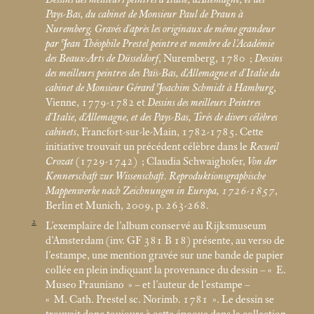
Pays-Bas, du cabinet de Monsieur Paul de Praun à
Nuremberg. Gravés d’après les originaux de même grandeur
par Jean Théophile Prestel peintre et membre de l’Académie
des Beaux-Arts de Düsseldorf
, Nuremberg, 1780
;
Dessins
des meilleurs peintres des Païs-Bas, d’Allemagne et d’Italie du
cabinet de Monsieur Gérard Joachim Schmidt à Hamburg
,
Vienne, 1779-1782 et
Dessins des meilleurs Peintres
d’Italie, d’Allemagne, et des Pays-Bas, Tirés de divers célèbres
cabinets
, Francfort-sur-le-Main, 1782-1785. Cette
initiative trouvait un précédent célèbre dans le
Recueil
Crozat
(1729-1742)
; Claudia Schwaighofer,
Von der
Kennerschaft zur Wissenschaft. Reproduktionsgraphische
Mappenwerke nach Zeichnungen in Europa, 1726-1857
,
Berlin et Munich, 2009, p. 263-268.
2
L’exemplaire de l’album conservé au Rijksmuseum
d’Amsterdam (inv. GF 381 B 18) présente, au verso de
l’estampe, une mention gravée sur une bande de papier
collée en plein indiquant la provenance du dessin – «
E.
Museo Prauniano
» – et l’auteur de l’estampe –
«
M. Cath. Prestel sc. Norimb. 1781
». Le dessin se