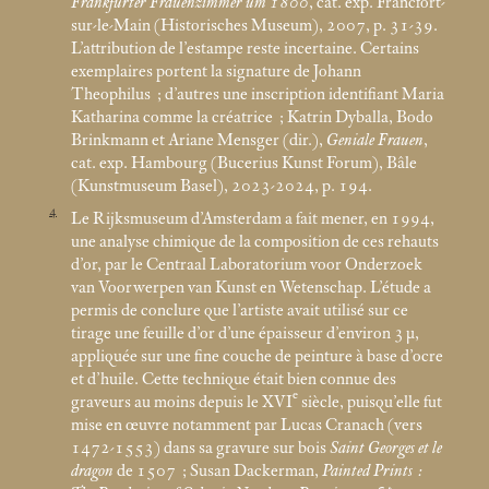
Frankfurter Frauenzimmer um 1800
, cat. exp. Francfort-
sur-le-Main (Historisches Museum), 2007, p. 31-39.
L’attribution de l’estampe reste incertaine. Certains
exemplaires portent la signature de Johann
Theophilus
; d’autres une inscription identifiant Maria
Katharina comme la créatrice
; Katrin Dyballa, Bodo
Brinkmann et Ariane Mensger (dir.),
Geniale Frauen
,
cat. exp. Hambourg (Bucerius Kunst Forum), Bâle
(Kunstmuseum Basel), 2023-2024, p. 194.
4
Le Rijksmuseum d’Amsterdam a fait mener, en 1994,
une analyse chimique de la composition de ces rehauts
d’or, par le Centraal Laboratorium voor Onderzoek
van Voorwerpen van Kunst en Wetenschap. L’étude a
permis de conclure que l’artiste avait utilisé sur ce
tirage une feuille d’or d’une épaisseur d’environ 3 μ,
appliquée sur une fine couche de peinture à base d’ocre
et d’huile. Cette technique était bien connue des
e
graveurs au moins depuis le XVI
siècle, puisqu’elle fut
mise en œuvre notamment par Lucas Cranach (vers
1472-1553) dans sa gravure sur bois
Saint Georges et le
dragon
de 1507
; Susan Dackerman,
Painted Prints :