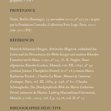
graphite : «
7/6
»
PROVENANCE
Vente, Berlin (Bassenge), 25 novembre 2010, n° 5273a
; acquis
par la Fondation Custodia, Collection Frits Lugt, Paris, 2011
(inv. 2011-P.8)
RÉFÉRENCES
Henrich Sebastian Hüsgen,
Artistisches Magazin, enthaltend das
Leben und die Verzeichnisse der Werke hiesiger und anderer Künstler
,
Francfort-sur-le-Main, 1790, n° 24
; G. K. Nagler,
Neues
allgemeines Künstler-Lexikon
, Munich, vol. XII, 1842, n° 59
(comme Johann Theophilus Prestel) et n° 16 (comme Maria
Katharina Prestel)
; Charles Le Blanc,
Manuel de l’amateur
d’estampes
, Paris, vol. III, 1889, p. 248, n° 61
; Claudia
Schwaighofer,
Das Druckgraphische Werk der Maria Catharina
Prestel
, mémoire de Master, Ludwig-Maximilians-Universität,
Munich, 3 vols., 2003, vol. I, p. 74-76, vol. II, n° 17
BIBLIOGRAPHIE SÉLECTIVE