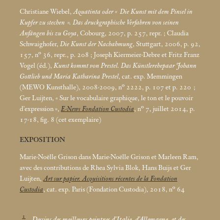
Christiane Wiebel,
Aquatinta oder «
Die Kunst mit dem Pinsel in
Kupfer zu stechen
». Das druckgraphische Verfahren von seinen
Anfängen bis zu Goya
, Cobourg, 2007, p. 257, repr.
; Claudia
Schwaighofer,
Die Kunst der Nachahmung
, Stuttgart, 2006, p. 92,
157, n° 36, repr., p. 208
; Joseph Kiermeier-Debre et Fritz Franz
Vogel (éd.),
Kunst kommt von Prestel. Das Künstlerehepaar Johann
Gottlieb und Maria Katharina Prestel
, cat. exp. Memmingen
(MEWO Kunsthalle), 2008-2009, n° 2222, p. 107 et p. 220
;
Ger Luijten, «
Sur le vocabulaire graphique, le ton et le pouvoir
d’expression
»,
E-News Fondation Custodia
, n° 7, juillet 2014, p.
17-18, fig. 8 (cet exemplaire)
EXPOSITION
Marie-Noëlle Grison dans Marie-Noëlle Grison et Marleen Ram,
avec des contributions de Rhea Sylvia Blok, Hans Buijs et Ger
Luijten,
Art sur papier. Acquisitions récentes de la Fondation
Custodia
, cat. exp. Paris (Fondation Custodia), 2018, n° 64
1
Dessins des meilleurs peintres d’Italie, d’Allemagne, et des