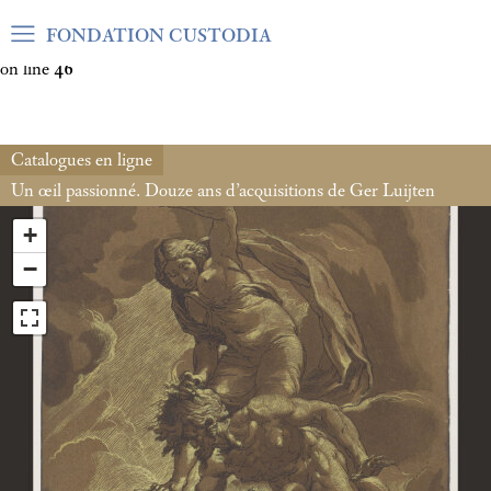
Warning
: Undefined array key "var_mode" in
FONDATION CUSTODIA
/home/clients/06cf3fb6db0bf3383064f508e4e3b220/sites/fond
on line
46
Catalogues en ligne
Un œil passionné. Douze ans d’acquisitions de Ger Luijten
+
−