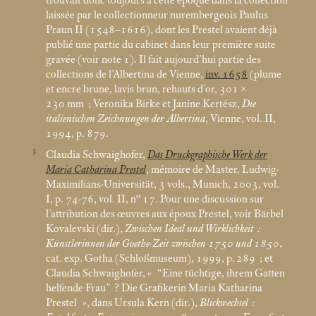
trouvait donc toujours à cette époque dans la collection
laissée par le collectionneur nurembergeois Paulus
Praun II (1548–1616), dont les Prestel avaient déjà
publié une partie du cabinet dans leur première suite
gravée (voir note 1). Il fait aujourd’hui partie des
collections de l’Albertina de Vienne,
inv. 1658
(plume
et encre brune, lavis brun, rehauts d’or, 301 ×
230
mm
; Veronika Birke et Janine Kertész,
Die
italienischen Zeichnungen der Albertina
, Vienne, vol. II,
1994, p. 879.
3
Claudia Schwaighofer,
Das Druckgraphische Werk der
Maria Catharina Prestel
, mémoire de Master, Ludwig-
Maximilians-Universität, 3 vols., Munich, 2003, vol.
I, p. 74-76, vol. II, n° 17. Pour une discussion sur
l’attribution des œuvres aux époux Prestel, voir Bärbel
Kovalevski (dir.),
Zwischen Ideal und Wirklichkeit :
Künstlerinnen der Goethe-Zeit zwischen 1750 und 1850
,
cat. exp. Gotha (Schloßmuseum), 1999, p. 289
; et
Claudia Schwaighofer, «
“Eine tüchtige, ihrem Gatten
helfende Frau”
? Die Grafikerin Maria Katharina
Prestel
», dans Ursula Kern (dir.),
Blickwechsel :