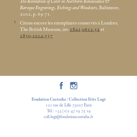
The Revelation of Color in Northern Renaissance &
Baroque Engravings, Etchings and Woodcut
s, Baltimore,
2002, p. 69-71.
5
Citons encore les exemplaires conservés à Londres,
The British Museum, inv.
1841,0612.52
et
1850,1014.537
.
Fondation Custodia / Collection Frits Lugt
121 rue de Lille 75007 Paris
Tél :
+33 (0)1 47 05 75 19
coll.lugt@fondationcustodia.fr