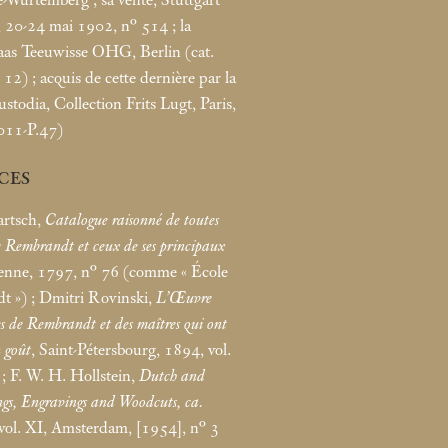
, 20-24
mai 1902, n° 514
; la
laas Teeuwisse OHG, Berlin (cat.
 12)
; acquis de cette dernière par la
todia, Collection Frits Lugt, Paris,
011-P.47)
CES
rtsch,
Catalogue raisonné de toutes
e Rembrandt et ceux de ses principaux
ienne, 1797, n° 76 (comme «
École
dt
»)
; Dmitri Rovinski,
L’Œuvre
es de Rembrandt et des maîtres qui ont
n goût
, Saint-Pétersbourg, 1894, vol.
; F. W. H. Hollstein,
Dutch and
ngs, Engravings and Woodcuts, ca.
 vol. XI, Amsterdam, [1954], n° 3