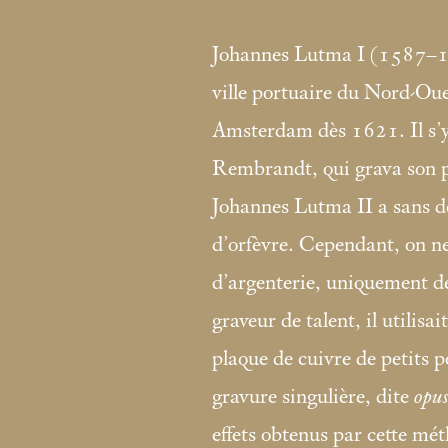
Johannes Lutma I (1587–16
ville portuaire du Nord-Oues
Amsterdam dès 1621. Il s’y
Rembrandt, qui grava son 
Johannes Lutma II a sans dou
d’orfèvre. Cependant, on ne
d’argenterie, uniquement d
graveur de talent, il utilisai
plaque de cuivre de petits p
gravure singulière, dite
opus
effets obtenus par cette mét