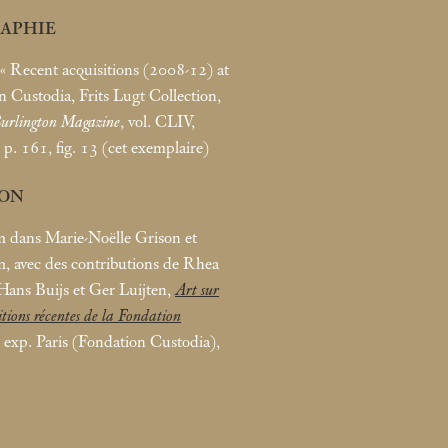
RAPHIE
«
Recent acquisitions (2008-12) at
n Custodia, Frits Lugt Collection,
urlington Magazine
, vol. CLIV,
 p. 161, fig. 13 (cet exemplaire)
ION
 dans Marie-Noëlle Grison et
 avec des contributions de Rhea
 Hans Buijs et Ger Luijten,
Art sur
itions récentes de la Fondation
t. exp. Paris (Fondation Custodia),