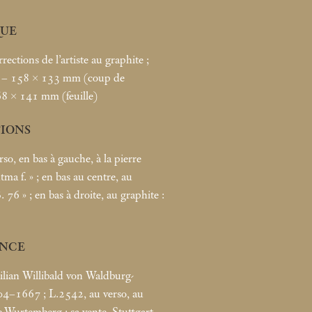
UE
rrections de l’artiste au graphite
;
. – 158 × 133
mm (coup de
68 × 141
mm (feuille)
TIONS
erso, en bas à gauche, à la pierre
utma f.
»
; en bas au centre, au
. 76
»
; en bas à droite, au graphite :
NCE
lian Willibald von Waldburg-
604–1667
; L.2542, au verso, au
de-Wurtemberg
; sa vente, Stuttgart