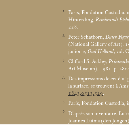
1
Paris, Fondation Custodia, i
Hinterding,
Rembrandt Etchin
228.
2
Peter Schatborn,
Dutch Figur
(National Gallery of Art), 1
junior
»,
Oud Holland
, vol.
3
Clifford S. Ackley,
Printmaki
Art Museum), 1981, p. 280
4
Des impressions de cet état p
la surface, se trouvent à A
1843,0513.529
.
5
Paris, Fondation Custodia, i
6
D’après son inventaire, Lut
Joannes Lutma (den Jongen