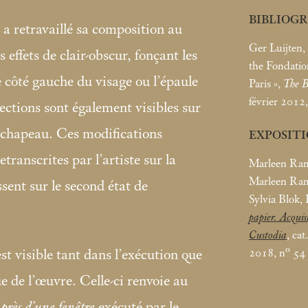
BIBLIOG
e a retravaillé sa composition au
Ger Luijten, 
s effets de clair-obscur, fonçant les
the Fondatio
e côté gauche du visage ou l’épaule
Paris
»,
The B
février 2012,
ections sont également visibles sur
u chapeau. Ces modifications
EXPOSIT
etranscrites par l’artiste sur la
Marleen Ram
Marleen Ram,
sent sur le second état de
Sylvia Blok,
papier. Acquis
Custodia
, ca
2018, n° 54
t visible tant dans l’exécution que
e de l’œuvre. Celle-ci renvoie au
près d’une fenêtre
exécuté par le