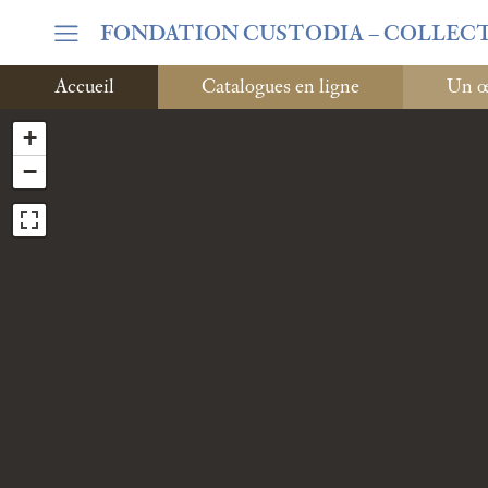
FONDATION CUSTODIA
– COLLEC
Accueil
Catalogues en ligne
Un œi
+
−