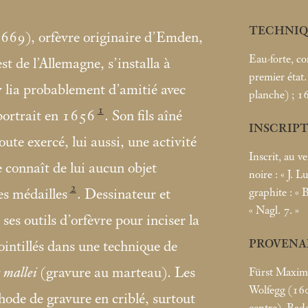
TECHNIQ
69), orfèvre originaire d’Emden,
Eau-forte, co
t de l’Allemagne, s’installa à
premier état
 lia probablement d’amitié avec
planche)
; 1
1
portrait en 1656
. Son fils aîné
INSCRIP
te exercé, lui aussi, une activité
Inscrit, au v
 connaît de lui aucun objet
noire : «
J. L
2
graphite : «
B
es médailles
. Dessinateur et
«
Nagl. 7.
»
t ses outils d’orfèvre pour inciser la
PROVENA
ointillés dans une technique de
 mallei
(gravure au marteau). Les
Fürst Maximi
Wolfegg (1
hode de gravure en criblé, surtout
centre), Ba