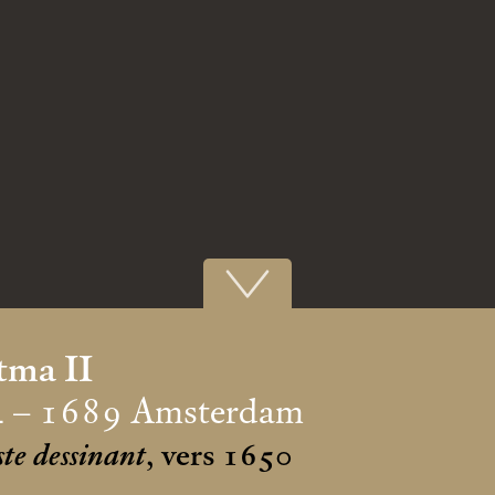
tma II
 – 1689 Amsterdam
ste dessinant
, vers 1650