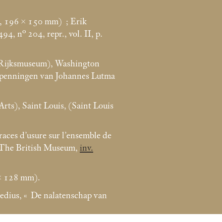
s, 196 × 150
mm)
; Erik
94, n° 204, repr., vol. II, p.
 (Rijksmuseum), Washington
 : penningen van Johannes Lutma
Arts), Saint Louis, (Saint Louis
traces d’usure sur l’ensemble de
 The British Museum,
inv.
 × 128
mm).
edius, «
De nalatenschap van