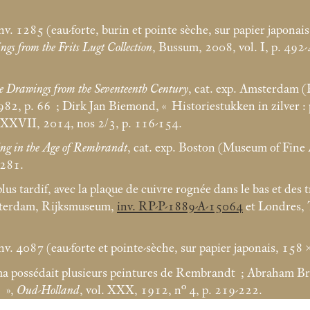
nv. 1285 (eau-forte, burin et pointe sèche, sur papier japonai
gs from the Frits Lugt Collection
, Bussum, 2008, vol. I, p. 492-4
e Drawings from the Seventeenth Century
, cat. exp. Amsterdam
982, p. 66
; Dirk Jan Biemond, «
Historiestukken in zilver
 CXXVII, 2014, nos 2/3, p. 116-154.
ng in the Age of Rembrandt
, cat. exp. Boston (Museum of Fine 
-281.
lus tardif, avec la plaque de cuivre rognée dans le bas et des 
msterdam, Rijksmuseum,
inv. RP-P-1889-A-15064
et Londres,
nv. 4087 (eau-forte et pointe-sèche, sur papier japonais, 158
ma possédait plusieurs peintures de Rembrandt
; Abraham Br
)
»,
Oud-Holland
, vol. XXX, 1912, n° 4, p. 219-222.