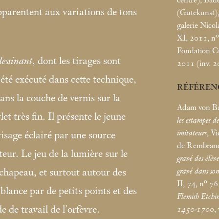
’apparentent aux variations de tons
(Gutekunst)
galerie Nico
XI, 2011, n°
Fondation Cus
dessinant
, dont les tirages sont
2011 (inv. 2
été exécuté dans cette technique,
RÉFÉREN
ns la couche de vernis sur la
Adam von Ba
et très fin. Il présente le jeune
les estampes d
imitateurs
, V
 visage éclairé par une source
de Rembran
ur. Le jeu de la lumière sur le
gravé des élèv
gravé dans so
 chapeau, et surtout autour des
II, 74, n° 76
blance par de petits points et des
Flemish Etchi
e de travail de l’orfèvre.
1450-1700
,