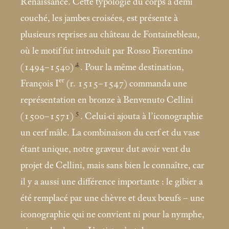
Renaissance. Cette typologie du corps à demi
couché, les jambes croisées, est présente à
plusieurs reprises au château de Fontainebleau,
où le motif fut introduit par Rosso Fiorentino
4
(1494–1540)
. Pour la même destination,
er
François I
(r. 1515–1547) commanda une
représentation en bronze à Benvenuto Cellini
5
(1500–1571)
. Celui-ci ajouta à l’iconographie
un cerf mâle. La combinaison du cerf et du vase
étant unique, notre graveur dut avoir vent du
projet de Cellini, mais sans bien le connaître, car
il y a aussi une différence importante : le gibier a
été remplacé par une chèvre et deux bœufs – une
iconographie qui ne convient ni pour la nymphe,