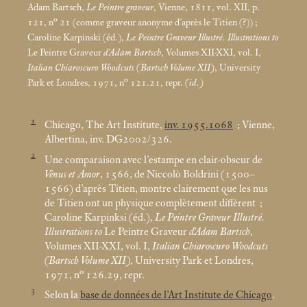
Adam Bartsch,
Le Peintre graveur
, Vienne, 1811, vol. XII, p.
121, n° 21 (comme graveur anonyme d’après le Titien (?))
;
Caroline Karpinski (éd.),
Le Peintre Graveur Illustré. Illustrations to
Le Peintre Graveur
d’Adam Bartsch
, Volumes XII-XXI, vol. I,
Italian Chiaroscuro Woodcuts (Bartsch Volume XII)
, University
Park et Londres, 1971, n° 121.21, repr.
(id.)
1
Chicago, The Art Institute,
inv. 1955.1068
; Vienne,
Albertina, inv. DG2002/326.
2
Une comparaison avec l’estampe en clair-obscur de
Vénus et Amor
, 1566, de Niccolò Boldrini (1500–
1566) d’après Titien, montre clairement que les nus
de Titien ont un physique complètement différent
;
Caroline Karpinksi (éd.),
Le Peintre Graveur Illustré.
Illustrations to
Le Peintre Graveur
d’Adam Bartsch
,
Volumes XII-XXI, vol. I,
Italian Chiaroscuro Woodcuts
(Bartsch Volume XII)
, University Park et Londres,
1971, n° 126.29, repr.
3
Selon la
base de données de l’Art Institute de Chicago
.