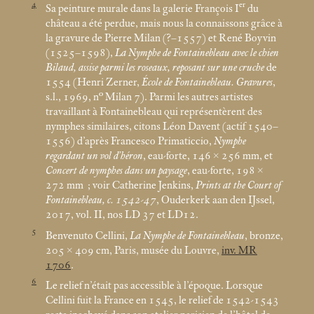
4
er
Sa peinture murale dans la galerie François I
du
château a été perdue, mais nous la connaissons grâce à
la gravure de Pierre Milan (?–1557) et René Boyvin
(1525–1598),
La Nymphe de Fontainebleau avec le chien
Bilaud, assise parmi les roseaux, reposant sur une cruche
de
1554 (Henri Zerner,
École de Fontainebleau. Gravures
,
s.l., 1969, n° Milan 7). Parmi les autres artistes
travaillant à Fontainebleau qui représentèrent des
nymphes similaires, citons Léon Davent (actif 1540–
1556) d’après Francesco Primaticcio,
Nymphe
regardant un vol d’héron
, eau-forte, 146 × 256
mm, et
Concert de nymphes dans un paysage
, eau-forte, 198 ×
272
mm
; voir Catherine Jenkins,
Prints at the Court of
Fontainebleau, c. 1542-47
, Ouderkerk aan den IJssel,
2017, vol. II, nos LD 37 et LD12.
5
Benvenuto Cellini,
La Nymphe de Fontainebleau
, bronze,
205 × 409
cm, Paris, musée du Louvre,
inv. MR
1706
.
6
Le relief n’était pas accessible à l’époque. Lorsque
Cellini fuit la France en 1545, le relief de 1542-1543