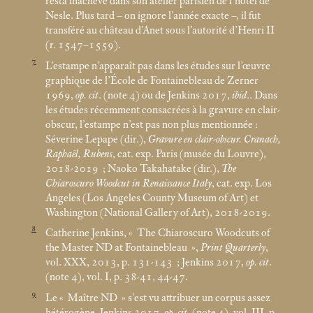
resta inachevé dans son atelier parisien de l’hôtel de
Nesle. Plus tard – on ignore l’année exacte –, il fut
transféré au château d’Anet sous l’autorité d’Henri II
(r. 1547–1559).
7
L’estampe n’apparaît pas dans les études sur l’œuvre
graphique de l’École de Fontainebleau de Zerner
1969,
op. cit
. (note 4) ou de Jenkins 2017,
ibid
.. Dans
les études récemment consacrées à la gravure en clair-
obscur, l’estampe n’est pas non plus mentionnée :
Séverine Lepape (dir.),
Gravure en clair-obscur. Cranach,
Raphaël, Rubens
, cat. exp. Paris (musée du Louvre),
2018-2019
; Naoko Takahatake (dir.),
The
Chiaroscuro Woodcut in Renaissance Italy
, cat. exp. Los
Angeles (Los Angeles County Museum of Art) et
Washington (National Gallery of Art), 2018-2019.
8
Catherine Jenkins, «
The Chiaroscuro Woodcuts of
the Master ND at Fontainebleau
»,
Print Quarterly
,
vol. XXX, 2013, p. 131-143
; Jenkins 2017,
op. cit
.
(note 4), vol. I, p. 38-41, 44-47.
9
Le «
Maître ND
» s’est vu attribuer un corpus assez
hétérogène. Jenkins 2017,
op. cit
. (note 4), vol. III, p.