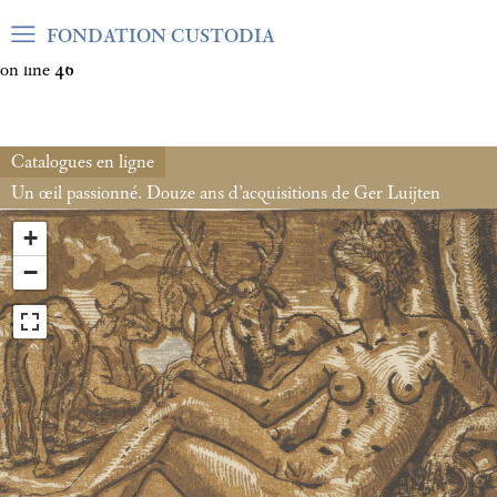
Warning
: Undefined array key "var_mode" in
FONDATION CUSTODIA
/home/clients/06cf3fb6db0bf3383064f508e4e3b220/sites/fond
on line
46
Catalogues en ligne
Un œil passionné. Douze ans d’acquisitions de Ger Luijten
+
−