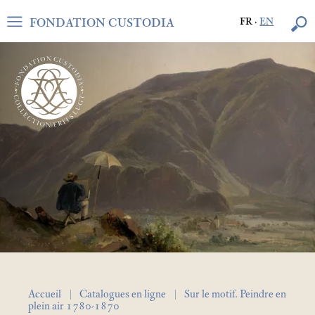
FONDATION CUSTODIA
FR
·
EN
Accueil
Catalogues en ligne
Sur le motif. Peindre en
plein air 1780-1870