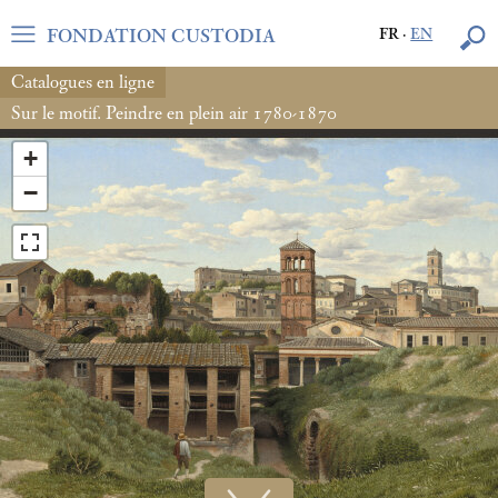
FONDATION CUSTODIA
FR
·
EN
Catalogues en ligne
Sur le motif. Peindre en plein air 1780-1870
+
−