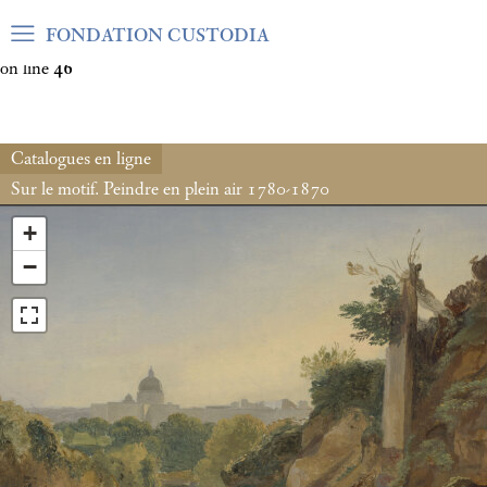
Warning
: Undefined array key "var_mode" in
FONDATION CUSTODIA
/home/clients/06cf3fb6db0bf3383064f508e4e3b220/sites/fond
on line
46
Catalogues en ligne
Sur le motif. Peindre en plein air 1780-1870
+
−