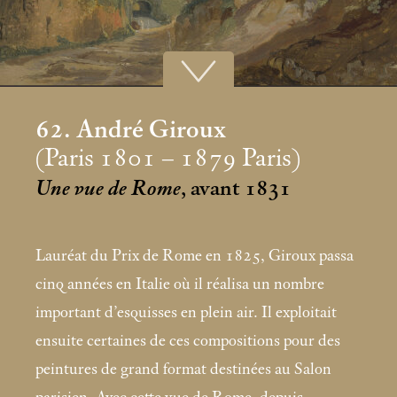
62. André Giroux
(Paris 1801 – 1879 Paris)
Une vue de Rome
, avant 1831
Lauréat du Prix de Rome en 1825, Giroux passa
cinq années en Italie où il réalisa un nombre
important d’esquisses en plein air. Il exploitait
ensuite certaines de ces compositions pour des
peintures de grand format destinées au Salon