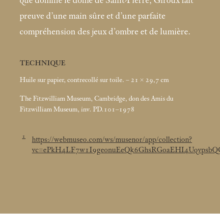
que domine le dôme de Saint-Pierre, Giroux fait
preuve d’une main sûre et d’une parfaite
compréhension des jeux d’ombre et de lumière.
TECHNIQUE
Huile sur papier, contrecollé sur toile. – 21 × 29,7
cm
The Fitzwilliam Museum, Cambridge, don des Amis du
Fitzwilliam Museum, inv. PD.101–1978
1
https://webmuseo.com/ws/musenor/app/collection?
vc=ePkH4LF7w1I9geonuEeQk6GhsRGoaEHI4Uqvpsb