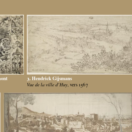
3. Hendrick Gijsmans
mont
Vue de la ville d’Huy
, vers 1567