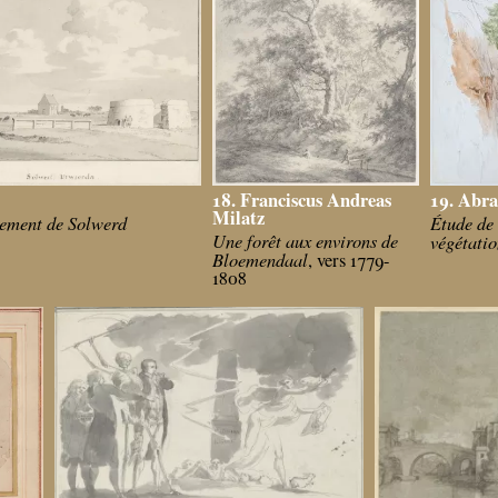
18. Franciscus Andreas
19. Abr
Milatz
rement de Solwerd
Étude de 
Une forêt aux environs de
végétati
Bloemendaal
, vers 1779-
1808