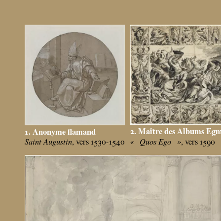
2. Maître des Albums Eg
1. Anonyme flamand
«
Quos Ego
»
Saint Augustin
, vers 1590
, vers 1530-1540