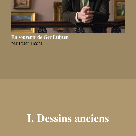
En souvenir de Ger Luijten
par Peter Hecht
I. Dessins anciens