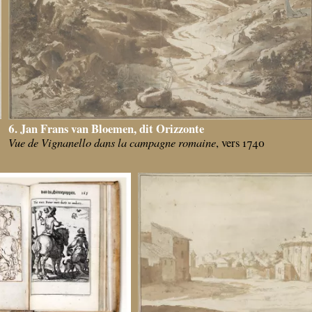
6. Jan Frans van Bloemen, dit Orizzonte
Vue de Vignanello dans la campagne romaine
, vers 1740