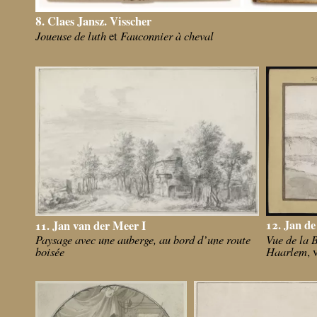
8. Claes Jansz. Visscher
Joueuse de luth
Fauconnier à cheval
et
12. Jan de
11. Jan van der Meer I
Vue de la 
Paysage avec une auberge, au bord d’une route
Haarlem
boisée
, 