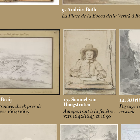
9. Andries Both
La Place de la Bocca della Verità à 
 Braij
13. Samuel van
14. Attri
Hoogstraten
Brouwersbeek près de
Paysage r
Autoportrait à la fenêtre
,
cascade
vers 1664/1665
vers 1642/1643 et 1650