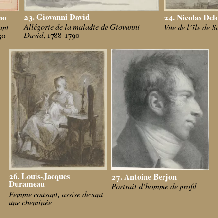
23. Giovanni David
24. Nicolas Del
no
Allégorie de la maladie de Giovanni
Vue de l’île de 
ant
David
, 1788-1790
50
26. Louis-Jacques
27. Antoine Berjon
Durameau
Portrait d’homme de profil
Femme cousant, assise devant
une cheminée