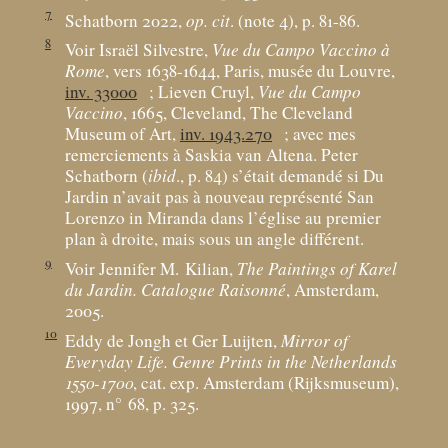
7
Schatborn 2022,
op. cit
. (note 4), p. 81-86.
8
Voir Israël Silvestre,
Vue du Campo Vaccino à
Rome
, vers 1638-1644, Paris, musée du Louvre,
inv. 33000
; Lieven Cruyl,
Vue du Campo
Vaccino
, 1665, Cleveland, The Cleveland
Museum of Art,
inv. 1943.270
; avec mes
remerciements à Saskia van Altena. Peter
Schatborn (
ibid
., p. 84) s’était demandé si Du
Jardin n’avait pas à nouveau représenté San
Lorenzo in Miranda dans l’église au premier
plan à droite, mais sous un angle différent.
9
Voir Jennifer M. Kilian,
The Paintings of Karel
du Jardin. Catalogue Raisonné
, Amsterdam,
2005.
10
Eddy de Jongh et Ger Luijten,
Mirror of
Everyday Life. Genre Prints in the Netherlands
1550-1700
, cat. exp. Amsterdam (Rijksmuseum),
1997, n° 68, p. 325.