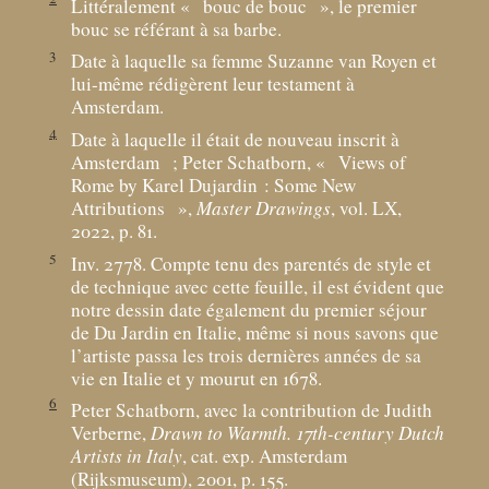
Littéralement «
bouc de bouc
», le premier
bouc se référant à sa barbe.
3
Date à laquelle sa femme Suzanne van Royen et
lui-même rédigèrent leur testament à
Amsterdam.
4
Date à laquelle il était de nouveau inscrit à
Amsterdam
; Peter Schatborn, «
Views of
Rome by Karel Dujardin : Some New
Attributions
»,
Master Drawings
, vol. LX,
2022, p. 81.
5
Inv. 2778. Compte tenu des parentés de style et
de technique avec cette feuille, il est évident que
notre dessin date également du premier séjour
de Du Jardin en Italie, même si nous savons que
l’artiste passa les trois dernières années de sa
vie en Italie et y mourut en 1678.
6
Peter Schatborn, avec la contribution de Judith
Verberne,
Drawn to Warmth. 17th-century Dutch
Artists in Italy
, cat. exp. Amsterdam
(Rijksmuseum), 2001, p. 155.