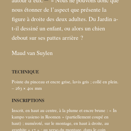
autour d’eux.
» Nous ne pouvons donc que
nous étonner de l’aspect que présente la
figure à droite des deux adultes. Du Jardin a-
t-il dessiné un enfant, ou alors un chien
debout sur ses pattes arrière
?
Maud van Suylen
TECHNIQUE
Pointe du pinceau et encre grise, lavis gris
; collé en plein.
– 263 × 401
mm
INSCRIPTIONS
Inscrit, en haut au centre, à la plume et encre brune : «
In
kampo vasieno in Roomen
» (partiellement coupé en
haut)
; numéroté, sur le montage, en haut à droite, au
graphite «
17
»
; au verso du montage, dans le coin