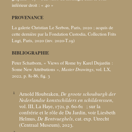
inférieur droit : «
40
»
PROVENANCE
La galerie Christian Le Serbon, Paris, 2020
; acquis de
cette dernière par la Fondation Custodia, Collection Frits
Lugt, Paris, 2020 (inv. 2020-T.19)
BIBLIOGRAPHIE
Peter Schatborn, «
Views of Rome by Karel Dujardin :
Some New Attributions
»,
Master Drawings
, vol. LX,
2022, p. 81-86, fig. 3
1
Arnold Houbraken,
De groote schouburgh der
Nederlandse konstschilders en schilderessen
,
vol. III, La Haye, 1721, p. 60-61
; sur la
confrérie et le rôle de Du Jardin, voir Liesbeth
Helmus,
De Bentvueghels
, cat. exp. Utrecht
(Centraal Museum), 2023.
2