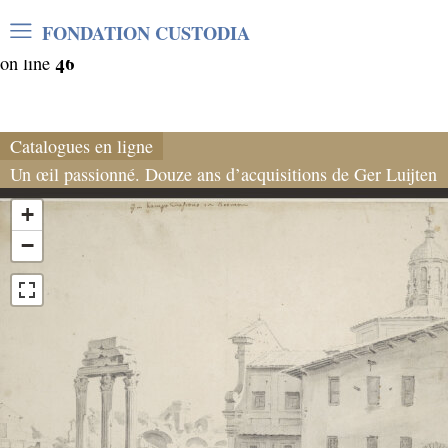
Warning
: Undefined array key "var_mode" in
FONDATION CUSTODIA
/home/clients/06cf3fb6db0bf3383064f508e4e3b220/sites/
46
on line
Catalogues en ligne
Un œil passionné. Douze ans d’acquisitions de Ger Luijten
+
−