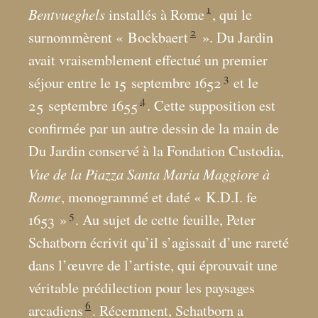
1
Bentvueghels
installés à Rome
, qui le
2
surnommèrent «
Bockbaert
». Du Jardin
avait vraisemblement effectué un premier
3
séjour entre le 15 septembre 1652
et le
4
25 septembre 1655
. Cette supposition est
confirmée par un autre dessin de la main de
Du Jardin conservé à la Fondation Custodia,
Vue de la Piazza Santa Maria Maggiore à
Rome
, monogrammé et daté «
K.D.I. fe
5
1653
»
. Au sujet de cette feuille, Peter
Schatborn écrivit qu’il s’agissait d’une rareté
dans l’œuvre de l’artiste, qui éprouvait une
véritable prédilection pour les paysages
6
arcadiens
. Récemment, Schatborn a