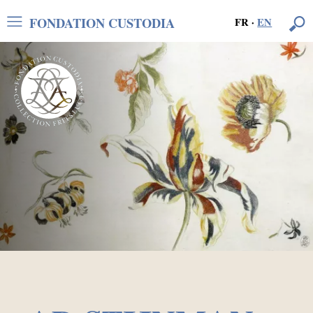
FONDATION CUSTODIA
FR
·
EN