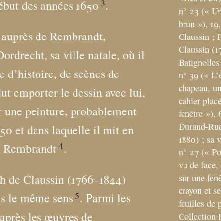
3
début des années 1650
.
n° 23 («
Un
brun
»), 19
 auprès de Rembrandt,
Claussin
; 
Claussin (1
ordrecht, sa ville natale, où il
Batignolles
re d’histoire, de scènes de
n° 39 («
L’
chapeau, un
 dut emporter le dessin avec lui,
cahier plac
ur une peinture, probablement
fenêtre
»), 
Durand-Ruel
50 et dans laquelle il mit en
1880)
; sa 
4
de Rembrandt
.
n° 27 («
Po
vu de face,
h de Claussin (1766–1844)
sur une fenê
crayon et s
5
ans le même sens
. Parmi les
feuilles de 
après les œuvres de
Collection 