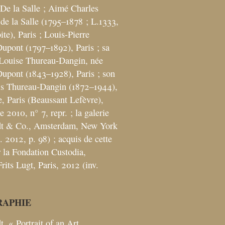
 De la Salle
; Aimé Charles
de la Salle (1795–1878
; L.1333,
ite), Paris
; Louis-Pierre
upont (1797–1892), Paris
; sa
-Louise Thureau-Dangin, née
Dupont (1843–1928), Paris
; son
ois Thureau-Dangin (1872–1944),
e, Paris (Beaussant Lefèvre),
 2010, n° 7, repr.
; la galerie
t & Co., Amsterdam, New York
t. 2012, p. 98)
; acquis de cette
r la Fondation Custodia,
rits Lugt, Paris, 2012 (inv.
RAPHIE
t, «
Portrait of an Art