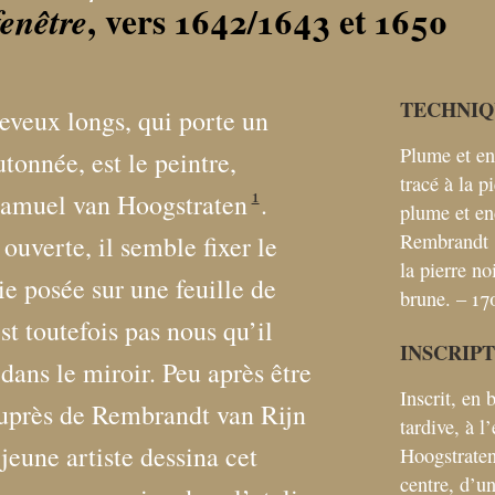
, vers 1642/1643 et 1650
fenêtre
TECHNIQ
veux longs, qui porte un
Plume et en
tonnée, est le peintre,
tracé à la p
1
 Samuel van Hoogstraten
.
plume et en
Rembrandt
ouverte, il semble fixer le
la pierre no
ie posée sur une feuille de
brune. – 17
st toutefois pas nous qu’il
INSCRIP
ans le miroir. Peu après être
Inscrit, en
auprès de Rembrandt van Rijn
tardive, à l
jeune artiste dessina cet
Hoogstrate
centre, d’un