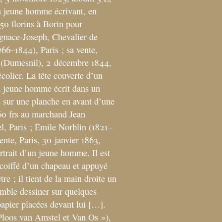
 jeune homme écrivant, en
,50 florins à Borin pour
Ignace-Joseph, Chevalier de
766–1844), Paris
; sa vente,
 (Dumesnil), 2 décembre 1844,
écolier. La tête couverte d’un
 jeune homme écrit dans un
é sur une planche en avant d’une
60 frs au marchand Jean
, Paris
; Émile Norblin (1821–
vente, Paris, 30 janvier 1863,
rtrait d’un jeune homme. Il est
 coiffé d’un chapeau et appuyé
tre
; il tient de la main droite un
emble dessiner sur quelques
papier placées devant lui […].
Ploos van Amstel et Van Os
»),