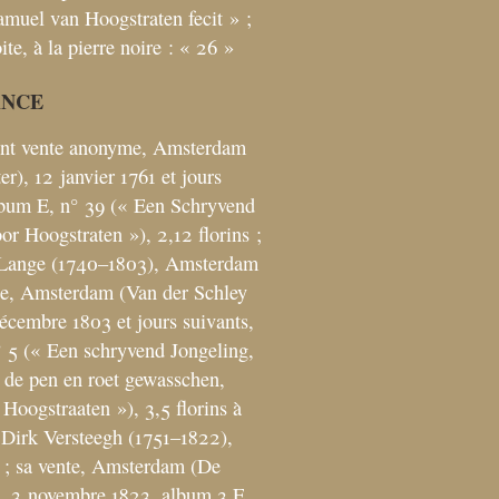
amuel van Hoogstraten fecit
»
;
ite, à la pierre noire : «
26
»
ANCE
nt vente anonyme, Amsterdam
r), 12 janvier 1761 et jours
lbum E, n° 39 («
Een Schryvend
oor Hoogstraten
»), 2,12 florins
;
Lange (1740–1803), Amsterdam
nte, Amsterdam (Van der Schley
décembre 1803 et jours suivants,
 5 («
Een schryvend Jongeling,
 de pen en roet gewasschen,
 Hoogstraaten
»), 3,5 florins à
 Dirk Versteegh (1751–1822),
; sa vente, Amsterdam (De
), 3 novembre 1823, album 3 E,