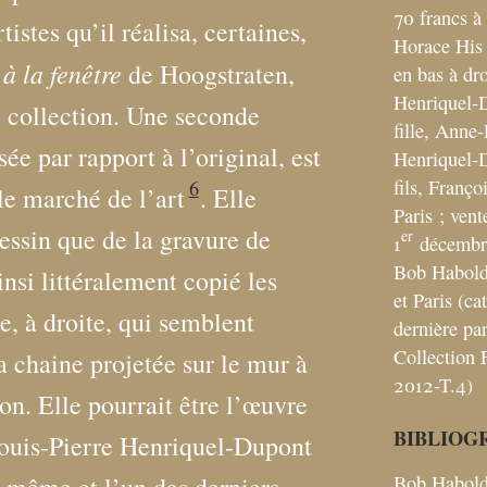
70 francs à
istes qu’il réalisa, certaines,
Horace His 
à la fenêtre
de Hoogstraten,
en bas à dro
Henriquel-D
e collection. Une seconde
fille, Anne
sée par rapport à l’original, est
Henriquel-
fils, Franç
6
e marché de l’art
. Elle
Paris
; vent
essin que de la gravure de
er
1
décembre
Bob Habold
insi littéralement copié les
et Paris (ca
e, à droite, qui semblent
dernière pa
Collection F
a chaine projetée sur le mur à
2012-T.4)
on. Elle pourrait être l’œuvre
BIBLIOG
Louis-Pierre Henriquel-Dupont
Bob Habold