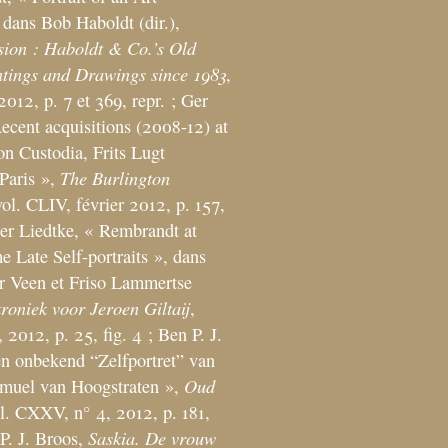
 dans Bob Haboldt (dir.),
sion : Haboldt & Co.’s Old
tings and Drawings since 1983
,
012, p. 7 et 369, repr.
; Ger
ecent acquisitions (2008-12) at
on Custodia, Frits Lugt
The Burlington
Paris
»,
vol. CLIV, février 2012, p. 157,
er Liedtke, «
Rembrandt at
 Late Self-portraits
», dans
r Veen et Friso Lammertse
roniek voor Jeroen Giltaij
,
2012, p. 25, fig. 4
; Ben P. J.
n onbekend “Zelfportret” van
Oud
amuel van Hoogstraten
»,
ol. CXXV, n° 4, 2012, p. 181,
Saskia. De vrouw
P. J. Broos,