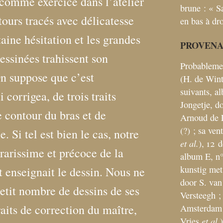
 comme exercice dans l’atelier
brune : «
S
tours tracés avec délicatesse
en bas à dro
ine hésitation et les grandes
PROVEN
ssinées trahissent son
Probableme
n suppose que c’est
(H. de Winte
suivants, a
orrigea, de trois traits
Jongetje, d
e contour du bras et de
Arnoud de 
(?)
; sa ve
. Si tel est bien le cas, notre
et al.
), 12 
 rarissime et précoce de la
album E, n°
kunstig met
enseignait le dessin. Nous ne
door S. van
etit nombre de dessins de ses
Versteegh
;
aits de correction du maître,
Amsterdam
et al.
Vries