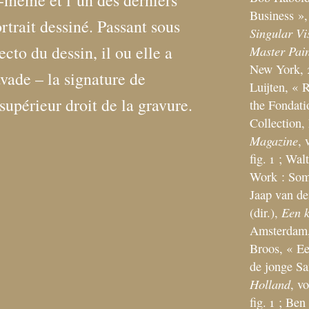
i-même et l’un des derniers
Business
»,
rtrait dessiné. Passant sous
Singular Vi
ecto du dessin, il ou elle a
Master Pain
New York, 2
avade – la signature de
Luijten, «
R
upérieur droit de la gravure.
the Fondati
Collection, 
Magazine
, 
fig. 1
; Walt
Work : Some
Jaap van de
Een k
(dir.),
Amsterdam, 
Broos, «
Ee
de jonge S
Holland
, v
fig. 1
; Ben 