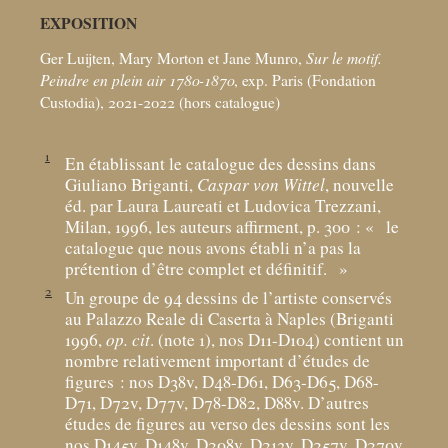
EXPOSITION
Ger Luijten, Mary Morton et Jane Munro,
Sur le motif.
Peindre en plein air 1780-1870
, exp. Paris (Fondation
Custodia), 2021-2022 (hors catalogue)
1
En établissant le catalogue des dessins dans
Giuliano Briganti,
Caspar von Wittel
, nouvelle
éd. par Laura Laureati et Ludovica Trezzani,
Milan, 1996, les auteurs affirment, p. 300 : «
le
catalogue que nous avons établi n’a pas la
prétention d’être complet et définitif.
»
2
Un groupe de 94 dessins de l’artiste conservés
au Palazzo Reale di Caserta à Naples (Briganti
1996,
op. cit
. (note 1), nos D11-D104) contient un
nombre relativement important d’études de
figures : nos D38v, D48-D61, D63-D65, D68-
D71, D72v, D77v, D78-D82, D88v. D’autres
études de figures au verso des dessins sont les
nos D145v, D148v, D208v, D213v, D257v, D270v,