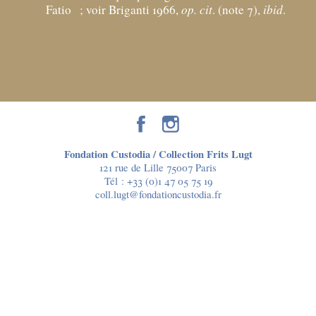
Fatio
; voir Briganti 1966,
op. cit
. (note 7),
ibid
.
Fondation Custodia / Collection Frits Lugt
121 rue de Lille 75007 Paris
Tél :
+33 (0)1 47 05 75 19
coll.lugt@fondationcustodia.fr