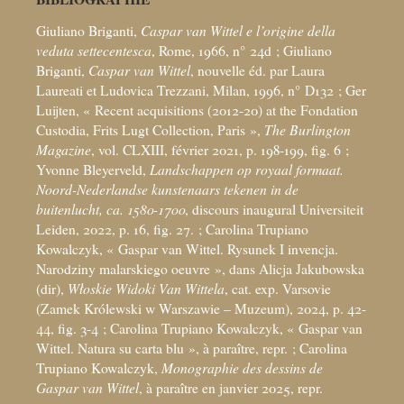
Giuliano Briganti,
Caspar van Wittel e l’origine della
veduta settecentesca
, Rome, 1966, n° 24d
; Giuliano
Briganti,
Caspar van Wittel
, nouvelle éd. par Laura
Laureati et Ludovica Trezzani, Milan, 1996, n° D132
; Ger
Luijten, «
Recent acquisitions (2012-20) at the Fondation
Custodia, Frits Lugt Collection, Paris
»,
The Burlington
Magazine
, vol. CLXIII, février 2021, p. 198-199, fig. 6
;
Yvonne Bleyerveld,
Landschappen op royaal formaat.
Noord-Nederlandse kunstenaars tekenen in de
buitenlucht, ca. 1580-1700
, discours inaugural Universiteit
Leiden, 2022, p. 16, fig. 27.
; Carolina Trupiano
Kowalczyk, «
Gaspar van Wittel. Rysunek I invencja.
Narodziny malarskiego oeuvre
», dans Alicja Jakubowska
(dir),
Włoskie Widoki Van Wittela
, cat. exp. Varsovie
(Zamek Królewski w Warszawie – Muzeum), 2024, p. 42-
44, fig. 3-4
; Carolina Trupiano Kowalczyk, «
Gaspar van
Wittel. Natura su carta blu
», à paraître, repr.
; Carolina
Trupiano Kowalczyk,
Monographie des dessins de
Gaspar van Wittel
, à paraître en janvier 2025, repr.