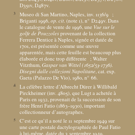
D351v, D487v.
3
Museo di San Martino, Naples, inv. 1136/9
;
Briganti 1996,
op. cit
. (note 1), n° D249v. Dans
le catalogue de vente de 1996, une
Vue sur le
golfe de Pouzzoles
provenant de la collection
Ferrera Dentice à Naples, signée et datée de
1701, est présentée comme une œuvre
apparentée, mais cette feuille est beaucoup plus
élaborée et donc trop différente
; Walter
Vitzthum,
Gaspar van Wittel (1652/53-1736).
Disegni dalle collezioni Napolitane
, cat. exp.
Gaeta (Palazzo De Vio), 1980, n° 66.
4
La célèbre lettre d’Albrecht Dürer à Willibald
Pirckheimer (inv. 4805), que Lugt a achetée à
Paris en 1932, provenait de la succession de son
frère Henri Fatio (1863–1930), important
collectionneur d’autographes.
5
C’est ce qu’il a noté le 11 septembre 1949 sur
une carte postale dactylographiée de Paul Fatio
à lui-même, datée du 3 septembre 1949,