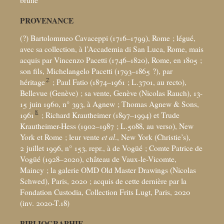
PROVENANCE
(?) Bartolommeo Cavaceppi (1716–1799), Rome
; légué,
avec sa collection, à l’Accademia di San Luca, Rome, mais
acquis par Vincenzo Pacetti (1746–1820), Rome, en 1805
;
son fils, Michelangelo Pacetti (1793–1865
?), par
7
héritage
; Paul Fatio (1874–1961
; L.3701, au recto),
Bellevue (Genève)
; sa vente, Genève (Nicolas Rauch), 13-
15 juin 1960, n° 393, à Agnew
; Thomas Agnew & Sons,
8
1961
; Richard Krautheimer (1897–1994) et Trude
Krautheimer-Hess (1902–1987
; L.5088, au verso), New
York et Rome
; leur vente
et al
., New York (Christie’s),
2 juillet 1996, n° 153, repr., à de Vogüé
; Comte Patrice de
Vogüé (1928–2020), château de Vaux-le-Vicomte,
Maincy
; la galerie OMD Old Master Drawings (Nicolas
Schwed), Paris, 2020
; acquis de cette dernière par la
Fondation Custodia, Collection Frits Lugt, Paris, 2020
(inv. 2020-T.18)
BIBLIOGRAPHIE