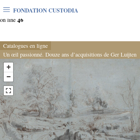
Warning
: Undefined array key "var_mode" in
FONDATION CUSTODIA
/home/clients/06cf3fb6db0bf3383064f508e4e3b220/sites/
46
on line
Catalogues en ligne
Un œil passionné. Douze ans d’acquisitions de Ger Luijten
+
−