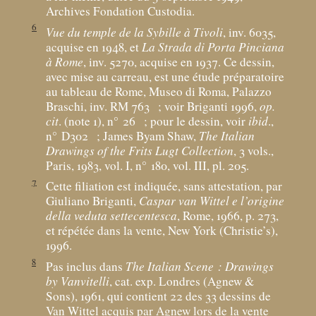
Archives Fondation Custodia.
6
Vue du temple de la Sybille à Tivoli
, inv. 6035,
acquise en 1948, et
La Strada di Porta Pinciana
à Rome
, inv. 5270, acquise en 1937. Ce dessin,
avec mise au carreau, est une étude préparatoire
au tableau de Rome, Museo di Roma, Palazzo
Braschi, inv. RM 763
; voir Briganti 1996,
op.
cit
. (note 1), n° 26
; pour le dessin, voir
ibid
.,
n° D302
; James Byam Shaw,
The Italian
Drawings of the Frits Lugt Collection
, 3 vols.,
Paris, 1983, vol. I, n° 180, vol. III, pl. 205.
7
Cette filiation est indiquée, sans attestation, par
Giuliano Briganti,
Caspar van Wittel e l’origine
della veduta settecentesca
, Rome, 1966, p. 273,
et répétée dans la vente, New York (Christie’s),
1996.
8
Pas inclus dans
The Italian Scene : Drawings
by Vanvitelli
, cat. exp. Londres (Agnew &
Sons), 1961, qui contient 22 des 33 dessins de
Van Wittel acquis par Agnew lors de la vente