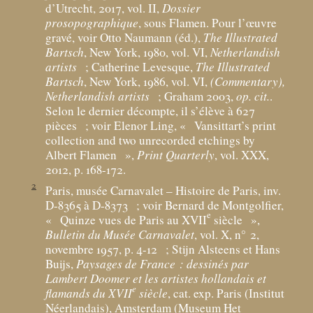
d’Utrecht, 2017, vol. II,
Dossier
prosopographique
, sous Flamen. Pour l’œuvre
gravé, voir Otto Naumann (éd.),
The Illustrated
Bartsch
, New York, 1980, vol. VI,
Netherlandish
artists
; Catherine Levesque,
The Illustrated
Bartsch
, New York, 1986, vol. VI,
(Commentary),
Netherlandish artists
; Graham 2003,
op. cit.
.
Selon le dernier décompte, il s’élève à 627
pièces
; voir Elenor Ling, «
Vansittart’s print
collection and two unrecorded etchings by
Albert Flamen
»,
Print Quarterly
, vol. XXX,
2012, p. 168-172.
2
Paris, musée Carnavalet – Histoire de Paris, inv.
D-8365 à D-8373
; voir Bernard de Montgolfier,
e
«
Quinze vues de Paris au XVII
siècle
»,
Bulletin du Musée Carnavalet
, vol. X, n° 2,
novembre 1957, p. 4-12
; Stijn Alsteens et Hans
Buijs,
Paysages de France : dessinés par
Lambert Doomer et les artistes hollandais et
e
flamands du XVII
siècle
, cat. exp. Paris (Institut
Néerlandais), Amsterdam (Museum Het