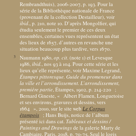
Rembrandthuis), 2006-2007, p. 193. Pour la
série de la Bibliothèque nationale de France
(provenant de la collection Destailleur), voir
ibid
., p. 210, note 10. D’après Mongolfier, qui
étudia seulement le premier de ces deux
ensembles, certaines vues représentent un état
des lieux de 1657, d’autres en revanche une
situation beaucoup plus tardive, vers 1670.
3
Naumann 1980,
op. cit
. (note 1) et Levesque
1986,
ibid.
, nos 93 à 104. Pour cette série et les
lieux qu’elle représente, voir Maxime Legrand,
Étampes pittoresque. Guide du promeneur dans
la ville et l’arrondissement. L’arrondissement,
première
partie
, Étampes, 1902, p. 214-220
;
Bernard Gineste, «
Albert Flamen, Longuetoise
et ses environs, gravures et dessins, vers
1664
», 2010, sur le site web
Le Corpus
étampois
; Hans Buijs, notice de l’album
présenté ici dans cat.
Tableaux et dessins /
Paintings and Drawings
de la galerie Marty de
Cambiaire, Paris, 2018, p. 70-75. Seul le logis