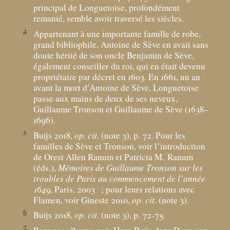
principal de Longuetoise, profondément
remanié, semble avoir traversé les siècles.
4
Appartenant à une importante famille de robe,
grand bibliophile, Antoine de Sève en avait sans
doute hérité de son oncle Benjamin de Sève,
également conseiller du roi, qui en était devenu
propriétaire par décret en 1603. En 1661, un an
avant la mort d’Antoine de Sève, Longuetoise
passe aux mains de deux de ses neveux,
Guillaume Tronson et Guillaume de Sève (1638–
1696).
5
Buijs 2018,
op. cit.
(note 3), p. 72. Pour les
familles de Sève et Tronson, voir l’introduction
de Orest Allen Ranum et Patricia M. Ranum
(éds.),
Mémoires de Guillaume Tronson sur les
troubles de Paris au commencement de l’année
1649
, Paris, 2003
; pour leurs relations avec
Flamen, voir Gineste 2010,
op. cit
. (note 3).
6
Buijs 2018,
op. cit.
(note 3), p. 72-75.
7