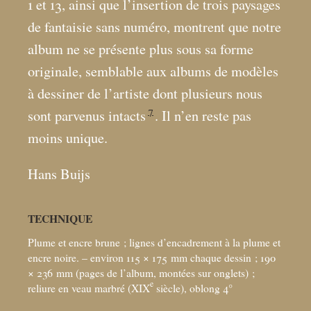
1 et 13, ainsi que l’insertion de trois paysages
de fantaisie sans numéro, montrent que notre
album ne se présente plus sous sa forme
originale, semblable aux albums de modèles
à dessiner de l’artiste dont plusieurs nous
7
sont parvenus intacts
. Il n’en reste pas
moins unique.
Hans Buijs
TECHNIQUE
Plume et encre brune
; lignes d’encadrement à la plume et
encre noire. – environ 115 × 175
mm chaque dessin
; 190
× 236
mm (pages de l’album, montées sur onglets)
;
e
reliure en veau marbré (XIX
siècle), oblong 4°