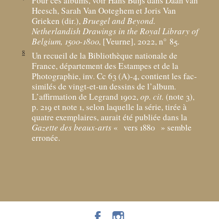
Pour ces albums, voir Hans Buijs dans Daan van
Heesch, Sarah Van Ooteghem et Joris Van
Grieken (dir.),
Bruegel and Beyond.
Netherlandish Drawings in the Royal Library of
Belgium, 1500-1800
, [Veurne], 2022, n° 85.
8
Un recueil de la Bibliothèque nationale de
France, département des Estampes et de la
Photographie, inv. Cc 63 (A)-4, contient les fac-
similés de vingt-et-un dessins de l’album.
L’affirmation de Legrand 1902,
op. cit.
(note 3),
p. 219 et note 1, selon laquelle la série, tirée à
quatre exemplaires, aurait été publiée dans la
Gazette des beaux-arts
«
vers 1880
» semble
erronée.