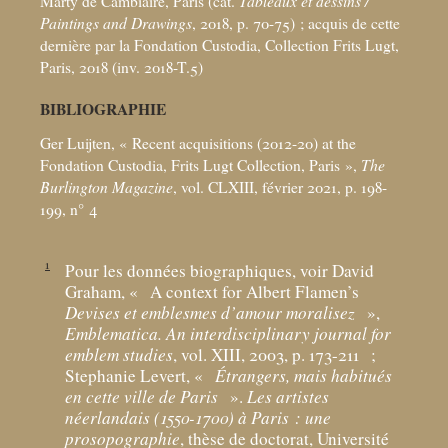
Marty de Cambiaire, Paris (cat.
Tableaux et dessins /
Paintings and Drawings
, 2018, p. 70-75)
; acquis de cette
dernière par la Fondation Custodia, Collection Frits Lugt,
Paris, 2018 (inv. 2018-T.5)
BIBLIOGRAPHIE
Ger Luijten, «
Recent acquisitions (2012-20) at the
Fondation Custodia, Frits Lugt Collection, Paris
»,
The
Burlington Magazine
, vol. CLXIII, février 2021, p. 198-
199, n° 4
1
Pour les données biographiques, voir David
Graham, «
A context for Albert Flamen’s
Devises et emblesmes d’amour moralisez
»,
Emblematica. An interdisciplinary journal for
emblem studies
, vol. XIII, 2003, p. 173-211
;
Stephanie Levert, «
Étrangers, mais habitués
en cette ville de Paris
».
Les artistes
néerlandais (1550-1700) à Paris : une
prosopographie
, thèse de doctorat, Université