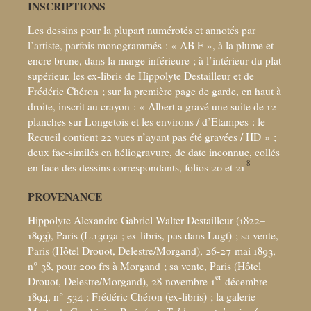
INSCRIPTIONS
Les dessins pour la plupart numérotés et annotés par
l’artiste, parfois monogrammés : «
AB F
», à la plume et
encre brune, dans la marge inférieure
; à l’intérieur du plat
supérieur, les ex-libris de Hippolyte Destailleur et de
Frédéric Chéron
; sur la première page de garde, en haut à
droite, inscrit au crayon : «
Albert a gravé une suite de 12
planches sur Longetois et les environs / d’Etampes : le
Recueil contient 22 vues n’ayant pas été gravées / HD
»
;
deux fac-similés en héliogravure, de date inconnue, collés
8
en face des dessins correspondants, folios 20 et 21
PROVENANCE
Hippolyte Alexandre Gabriel Walter Destailleur (1822–
1893), Paris (L.1303a
; ex-libris, pas dans Lugt)
; sa vente,
Paris (Hôtel Drouot, Delestre/Morgand), 26-27
mai 1893,
n° 38, pour 200 frs à Morgand
; sa vente, Paris (Hôtel
er
Drouot, Delestre/Morgand), 28 novembre-1
décembre
1894, n° 534
; Frédéric Chéron (ex-libris)
; la galerie