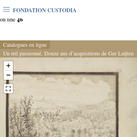
Warning
: Undefined array key "var_mode" in
FONDATION CUSTODIA
/home/clients/06cf3fb6db0bf3383064f508e4e3b220/sites/
46
on line
Catalogues en ligne
Un œil passionné. Douze ans d’acquisitions de Ger Luijten
+
−