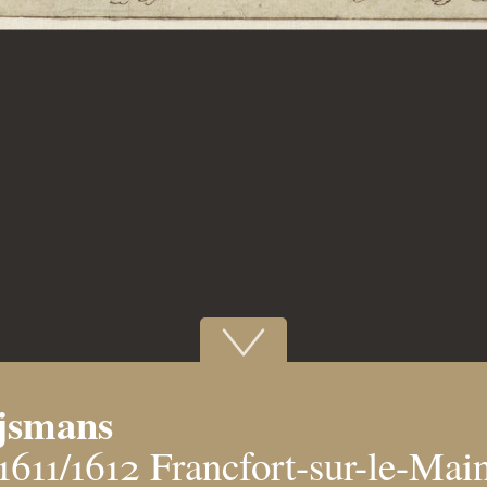
ijsmans
1611/1612 Francfort-sur-le-Mai