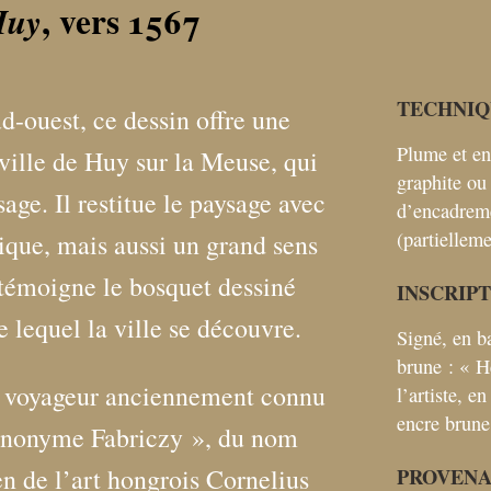
, vers 1567
Huy
TECHNIQ
d-ouest, ce dessin offre une
Plume et en
 ville de Huy sur la Meuse, qui
graphite ou 
sage. Il restitue le paysage avec
d’encadreme
(partiellem
ique, mais aussi un grand sens
témoigne le bosquet dessiné
INSCRIP
e lequel la ville se découvre.
Signé, en b
brune : «
H
te voyageur anciennement connu
l’artiste, e
encre brune
nonyme Fabriczy
», du nom
en de l’art hongrois Cornelius
PROVEN