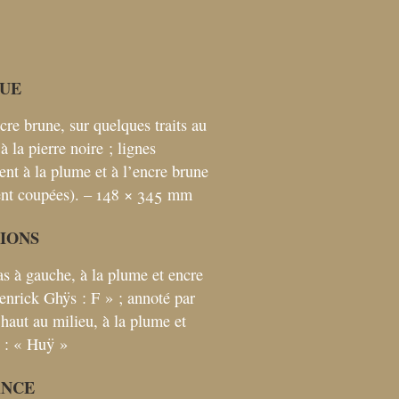
UE
cre brune, sur quelques traits au
à la pierre noire
; lignes
nt à la plume et à l’encre brune
ent coupées). – 148 × 345
mm
TIONS
as à gauche, à la plume et encre
enrick Ghÿs : F
»
; annoté par
n haut au milieu, à la plume et
 : «
Huÿ
»
ANCE