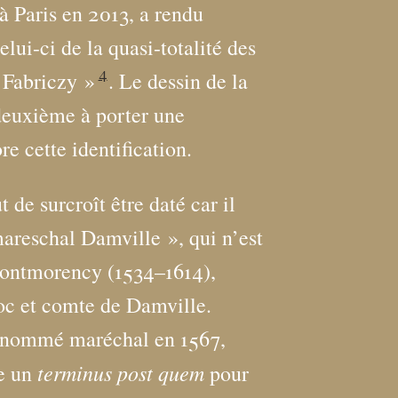
à Paris en 2013, a rendu
elui-ci de la quasi-totalité des
4
Fabriczy
»
. Le dessin de la
deuxième à porter une
e cette identification.
 de surcroît être daté car il
areschal Damville
», qui n’est
ntmorency (1534–1614),
c et comte de Damville.
 nommé maréchal en 1567,
terminus post quem
ie un
pour