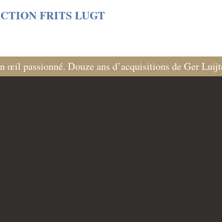
s/06cf3fb6db0bf3383064f508e4e3b220/sites/fondationcust
CTION FRITS LUGT
n œil passionné. Douze ans d’acquisitions de Ger Luij