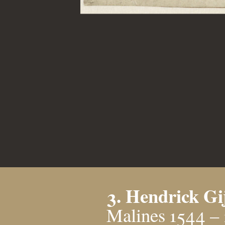
3. Hendrick G
Malines 1544 – 