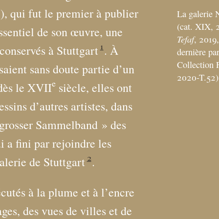
, qui fut le premier à publier
La galerie 
(cat. XIX, 
essentiel de son œuvre, une
Tefaf
, 2019
1
conservés à Stuttgart
. À
dernière pa
Collection F
aisaient sans doute partie d’un
2020-T.52)
e
dès le XVII
siècle, elles ont
essins d’autres artistes, dans
grosser Sammelband
» des
a fini par rejoindre les
2
alerie de Stuttgart
.
écutés à la plume et à l’encre
ges, des vues de villes et de