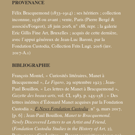
PROVENANCE
Félix Bracquemond (1833–1914)
; ses héritiers
; collection
inconnue, 1938 ou avant
; vente, Paris (Pierre Bergé &
associés/Forgeot), 28 juin 2016, n° 188, repr.
; la galerie
Eric Gillis Fine Art, Bruxelles
; acquis de cette dernière,
avec l’appui généreux de Jean-Luc Baroni, par la
Fondation Custodia, Collection Frits Lugt, 2016 (inv.
2017-A.1)
BIBLIOGRAPHIE
François Montel, «
Curiosités littéraires, Manet à
Bracquemond
»,
Le Figaro
, 29 septembre 1923
; Jean-
Paul Bouillon, «
Les lettres de Manet à Bracquemond
»,
Gazette des beaux-arts
, vol. CI, 1983, p. 145-158
; «
Des
lettres inédites d’Édouard Manet acquises par la Fondation
Custodia
»,
E-News Fondation Custodia
, n° 9, mars 2017,
[p. 6]
; Jean-Paul Bouillon,
Manet to Bracquemond.
Newly Discovered Letters to an Artist and Friend
,
(
Fondation Custodia Studies in the History of Art
, 2),
Paris, 2020
; Ger Luijten, «
Recent acquisitions (2012-20)