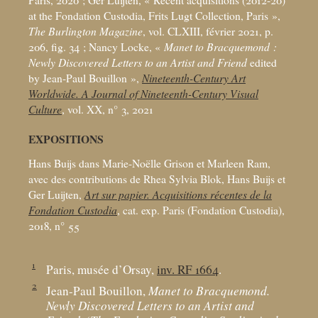
at the Fondation Custodia, Frits Lugt Collection, Paris
»,
The Burlington Magazine
, vol. CLXIII, février 2021, p.
206, fig. 34
; Nancy Locke, «
Manet to Bracquemond :
Newly Discovered Letters to an Artist and Friend
edited
by Jean-Paul Bouillon
»,
Nineteenth-Century Art
Worldwide. A Journal of Nineteenth-Century Visual
Culture
, vol. XX, n° 3, 2021
EXPOSITIONS
Hans Buijs dans Marie-Noëlle Grison et Marleen Ram,
avec des contributions de Rhea Sylvia Blok, Hans Buijs et
Ger Luijten,
Art sur papier. Acquisitions récentes de la
Fondation Custodia
, cat. exp. Paris (Fondation Custodia),
2018, n° 55
1
Paris, musée d’Orsay,
inv. RF 1664
.
2
Jean-Paul Bouillon,
Manet to Bracquemond.
Newly Discovered Letters to an Artist and