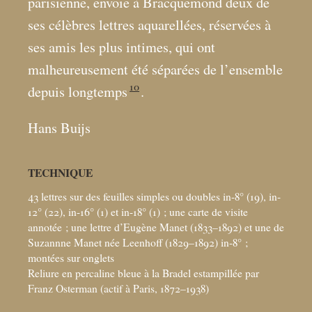
parisienne, envoie à Bracquemond deux de
ses célèbres lettres aquarellées, réservées à
ses amis les plus intimes, qui ont
malheureusement été séparées de l’ensemble
10
depuis longtemps
.
Hans Buijs
TECHNIQUE
43 lettres sur des feuilles simples ou doubles in-8° (19), in-
12° (22), in-16° (1) et in-18° (1)
; une carte de visite
annotée
; une lettre d’Eugène Manet (1833–1892) et une de
Suzannne Manet née Leenhoff (1829–1892) in-8°
;
montées sur onglets
Reliure en percaline bleue à la Bradel estampillée par
Franz Osterman (actif à Paris, 1872–1938)