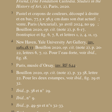
Friend
, (
The Fondation Custodia. Studies in the
History of Art
, 2), Paris, 2020.
3
Pastel et crayons de couleurs, découpé à droite
et en bas, 77,5 × 56,5
cm dans son état actuel
;
vente, Paris (Artcurial), 30 avril 2024, no 99
;
Bouillon 2020,
op. cit.
(note 2), p. 6-17,
frontispice et fig. 6, 7, 8, et lettres 1, 2, 4, 11, 13.
4
New Haven, Yale University Art Gallery,
inv.
1961.18.33
. Bouillon 2020,
op. cit.
(note 2), p. 20-
22, lettres 6, 7, 12. Pour l’eau-forte, voir
ibid.
,
fig. 18.
5
Paris, musée d’Orsay,
inv. RF 644
.
6
Bouillon 2020,
op. cit.
(note 2), p. 33-38, lettre
22. Pour les deux estampes, voir
ibid.
, fig. 29 et
32.
7
Ibid.
, p. 38 et n° 29.
8
Ibid.
, n° 9.
9
Ibid.
, p. 49-50 et n°s 32-33.
10