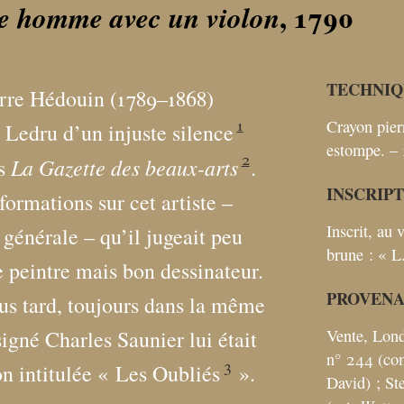
, 1790
ne homme avec un violon
TECHNIQ
ierre Hédouin (1789–1868)
1
Crayon pier
e Ledru d’un injuste silence
estompe. – 
2
La Gazette des beaux-arts
ns
.
INSCRIP
formations sur cet artiste –
Inscrit, au 
 générale – qu’il jugeait peu
brune : «
L
peintre mais bon dessinateur.
PROVEN
us tard, toujours dans la même
Vente, Londr
signé Charles Saunier lui était
n° 244 (com
3
n intitulée «
Les Oubliés
».
David)
; St