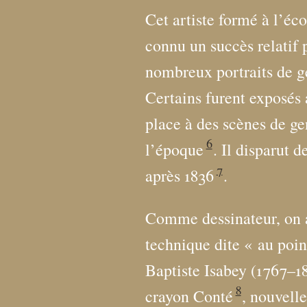
Cet artiste formé à l’éc
connu un succès relatif 
nombreux portraits de gé
Certains furent exposés
place à des scènes de g
6
l’époque
. Il disparut d
7
après 1836
.
Comme dessinateur, on 
technique dite «
au poin
Baptiste Isabey (1767–18
8
crayon Conté
, nouvell