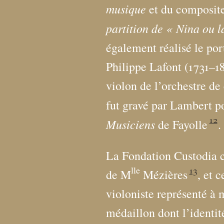
musique
et du composit
partition de «
Nina ou l
également réalisé le por
Philippe Lafont (1731–1
violon de l’orchestre d
fut gravé par Lambert p
12
Musiciens
de Fayolle
.
La Fondation Custodia c
lle
13
de M
Mézières
, et 
violoniste représenté à 
médaillon dont l’identit