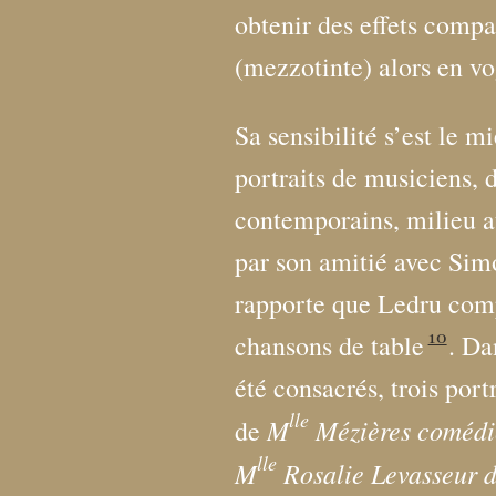
obtenir des effets compa
(mezzotinte) alors en v
Sa sensibilité s’est le 
portraits de musiciens, 
contemporains, milieu a
par son amitié avec Si
rapporte que Ledru comp
10
chansons de table
. Da
été consacrés, trois port
lle
M
Mézières comédi
de
lle
M
Rosalie Levasseur d