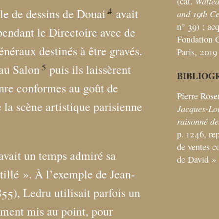
Wattea
(cat.
4
ole de dessins de Douai
avait
and 19th C
n° 39)
; ac
pendant le Directoire avec de
Fondation C
néraux destinés à être gravés.
Paris, 2019
5
 au Salon
puis ils laissèrent
BIBLIOG
enre conformes au goût de
Pierre Rose
e la scène artistique parisienne
Jacques-Lo
raisonné de
p. 1246, rep
de ventes co
avait un temps admiré sa
de David
»
tillé
». À l’exemple de Jean-
55), Ledru utilisait parfois un
ement mis au point, pour