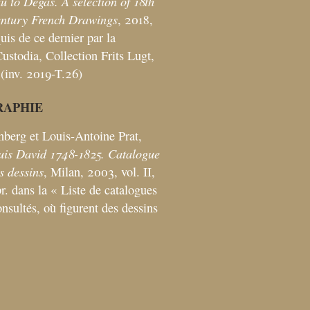
u to Degas. A selection of 18th
entury French Drawings
, 2018,
quis de ce dernier par la
ustodia, Collection Frits Lugt,
 (inv. 2019-T.26)
RAPHIE
nberg et Louis-Antoine Prat,
uis David 1748-1825. Catalogue
s dessins
, Milan, 2003, vol. II,
r. dans la «
Liste de catalogues
nsultés, où figurent des dessins