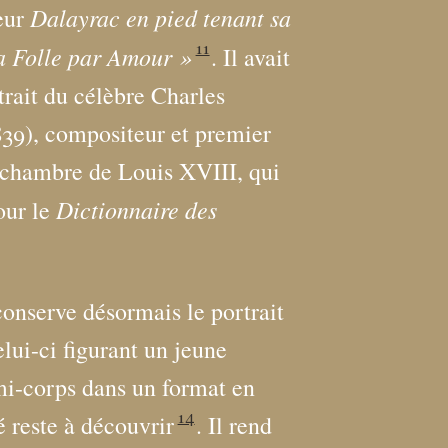
Dalayrac en pied tenant sa
eur
11
a Folle par Amour
»
. Il avait
trait du célèbre Charles
839), compositeur et premier
e chambre de Louis XVIII, qui
Dictionnaire des
our le
onserve désormais le portrait
celui-ci figurant un jeune
mi-corps dans un format en
14
é reste à découvrir
. Il rend