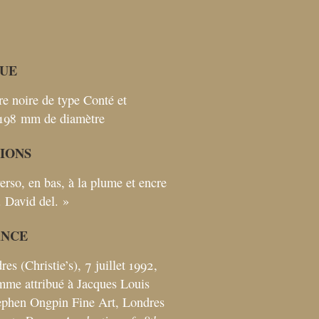
UE
re noire de type Conté et
198
mm de diamètre
TIONS
verso, en bas, à la plume et encre
. David del.
»
ANCE
es (Christie’s), 7 juillet 1992,
me attribué à Jacques Louis
ephen Ongpin Fine Art, Londres