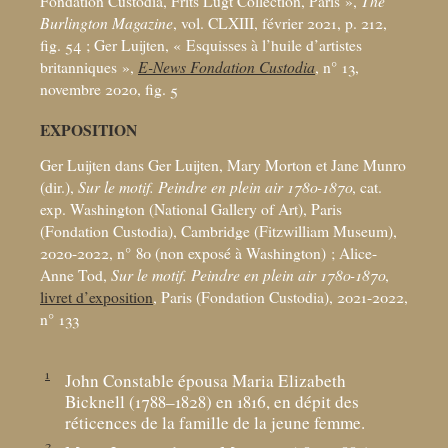
Fondation Custodia, Frits Lugt Collection, Paris
»,
The
Burlington Magazine
, vol. CLXIII, février 2021, p. 212,
fig. 54
; Ger Luijten, «
Esquisses à l’huile d’artistes
britanniques
»,
E-News Fondation Custodia
, n° 13,
novembre 2020, fig. 5
EXPOSITION
Ger Luijten dans Ger Luijten, Mary Morton et Jane Munro
(dir.),
Sur le motif. Peindre en plein air 1780-1870
, cat.
exp. Washington (National Gallery of Art), Paris
(Fondation Custodia), Cambridge (Fitzwilliam Museum),
2020-2022, n° 80 (non exposé à Washington)
; Alice-
Anne Tod,
Sur le motif. Peindre en plein air 1780-1870
,
livret d’exposition
, Paris (Fondation Custodia), 2021-2022,
n° 133
1
John Constable épousa Maria Elizabeth
Bicknell (1788–1828) en 1816, en dépit des
réticences de la famille de la jeune femme.
2