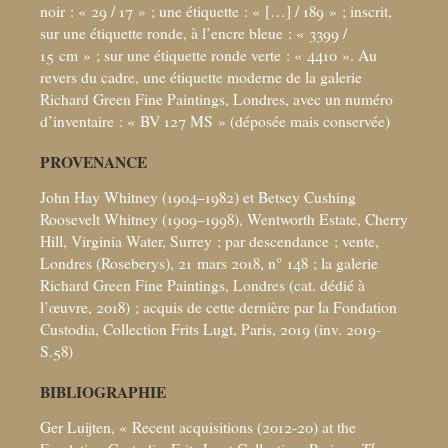
noir : «
29 / 17
»
; une étiquette : «
[…] / 189
»
; inscrit,
sur une étiquette ronde, à l’encre bleue : «
3399 /
15
cm
»
; sur une étiquette ronde verte : «
4410
». Au
revers du cadre, une étiquette moderne de la galerie
Richard Green Fine Paintings, Londres, avec un numéro
d’inventaire : «
BV 127 MS
» (déposée mais conservée)
PROVENANCE
John Hay Whitney (1904–1982) et Betsey Cushing
Roosevelt Whitney (1909–1998), Wentworth Estate, Cherry
Hill, Virginia Water, Surrey
; par descendance
; vente,
Londres (Roseberys), 21
mars 2018, n° 148
; la galerie
Richard Green Fine Paintings, Londres (cat. dédié à
l’œuvre, 2018)
; acquis de cette dernière par la Fondation
Custodia, Collection Frits Lugt, Paris, 2019 (inv. 2019-
S.58)
BIBLIOGRAPHIE
Ger Luijten, «
Recent acquisitions (2012-20) at the