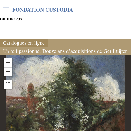
Warning
: Undefined array key "var_mode" in
FONDATION CUSTODIA
/home/clients/06cf3fb6db0bf3383064f508e4e3b220/sites/
46
on line
Catalogues en ligne
Un œil passionné. Douze ans d’acquisitions de Ger Luijten
+
−