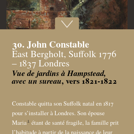
30. John Constable
East Bergholt, Suffolk 1776
– 1837 Londres
Vue de jardins à Hampstead,
, vers 1821-1822
avec un sureau
Constable quitta son Suffolk natal en 1817
pour s’installer à Londres. Son épouse
1
Maria
étant de santé fragile, la famille prit
l’habitude à partir de la naissance de leur