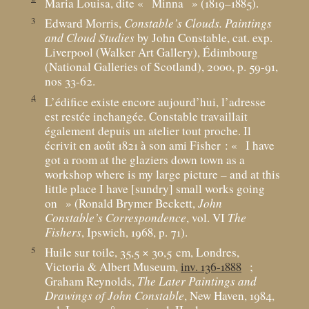
Maria Louisa, dite «
Minna
» (1819–1885).
3
Edward Morris,
Constable’s Clouds. Paintings
and Cloud Studies
by John Constable, cat. exp.
Liverpool (Walker Art Gallery), Édimbourg
(National Galleries of Scotland), 2000, p. 59-91,
nos 33-62.
4
L’édifice existe encore aujourd’hui, l’adresse
est restée inchangée. Constable travaillait
également depuis un atelier tout proche. Il
écrivit en août 1821 à son ami Fisher : «
I have
got a room at the glaziers down town as a
workshop where is my large picture – and at this
little place I have [sundry] small works going
on
» (Ronald Brymer Beckett,
John
Constable’s Correspondence
, vol. VI
The
Fishers
, Ipswich, 1968, p. 71).
5
Huile sur toile, 35,5 × 30,5
cm, Londres,
Victoria & Albert Museum,
inv. 136-1888
;
Graham Reynolds,
The Later Paintings and
Drawings of John Constable
, New Haven, 1984,