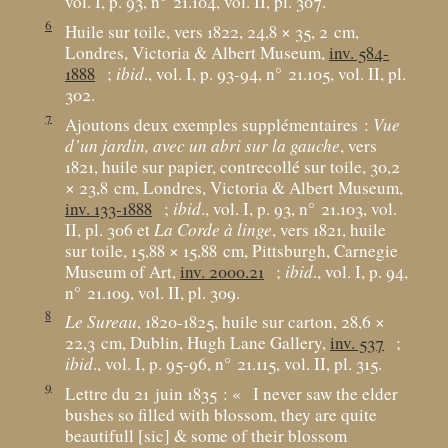
vol. I, p. 93, n° 21.104, vol. II, pl. 307.
6
Huile sur toile, vers 1822, 24,8 × 35, 2
cm,
Londres, Victoria & Albert Museum,
inv. 584-
1888
;
ibid
., vol. I, p. 93-94, n° 21.105, vol. II, pl.
302.
7
Ajoutons deux exemples supplémentaires :
Vue
d’un jardin, avec un abri sur la gauche
, vers
1821, huile sur papier, contrecollé sur toile, 30,2
× 23,8
cm, Londres, Victoria & Albert Museum,
inv. 133-1888
;
ibid
., vol. I, p. 93, n° 21.103, vol.
II, pl. 306 et
La Corde à linge
, vers 1821, huile
sur toile, 15,88 × 15,88
cm, Pittsburgh, Carnegie
Museum of Art,
inv. 2000.21
;
ibid
., vol. I, p. 94,
n° 21.109, vol. II, pl. 309.
8
Le Sureau
, 1820-1825, huile sur carton, 28,6 ×
22,3
cm, Dublin, Hugh Lane Gallery,
inv. 537
;
ibid
., vol. I, p. 95-96, n° 21.115, vol. II, pl. 315.
9
Lettre du 21 juin 1835 : «
I never saw the elder
bushes so filled with blossom, they are quite
beautifull [sic] & some of their blossom