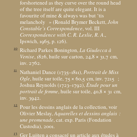
forshortened as they curve over the round head
of the tree itself are quite elegant. It is a
favourite of mine & always was but ‘tis
melancholy
» (Ronald Brymer Beckett,
John
Constable’s Correspondence
, vol. III
Correspondence with C. R. Leslie, R. A
.,
Ipswich, 1965, p. 126).
10
Richard Parkes Bonington,
La Giudecca à
Venise
, 1826, huile sur carton, 24,8 × 31,7
cm,
inv. 2762.
11
Nathaniel Dance (1735–1811),
Portrait de Miss
Ogle
, huile sur toile, 75 × 60,5
cm, inv. 7215
;
Joshua Reynolds (1723–1792),
Étude pour un
portrait de femme
, huile sur toile, 40,8 × 31
cm,
inv. 3942.
12
Pour les dessins anglais de la collection, voir
Olivier Meslay,
Aquarelles et dessins anglais :
une promenade
, cat. exp. Paris (Fondation
Custodia), 2001.
13
Ger Luijten a consacré un article aux études à