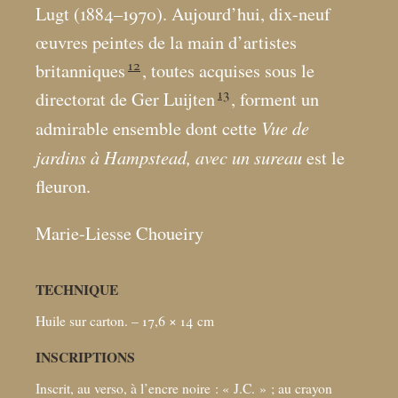
Lugt (1884–1970). Aujourd’hui, dix-neuf
œuvres peintes de la main d’artistes
12
britanniques
, toutes acquises sous le
13
directorat de Ger Luijten
, forment un
Vue de
admirable ensemble dont cette
jardins à Hampstead, avec un sureau
est le
fleuron.
Marie-Liesse Choueiry
TECHNIQUE
Huile sur carton. – 17,6 × 14
cm
INSCRIPTIONS
Inscrit, au verso, à l’encre noire : «
J.C.
»
; au crayon