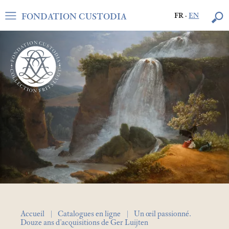
FONDATION CUSTODIA
FR
·
EN
Accueil
Catalogues en ligne
Un œil passionné.
Douze ans d’acquisitions de Ger Luijten