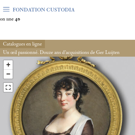
Warning
: Undefined array key "var_mode" in
FONDATION CUSTODIA
/home/clients/06cf3fb6db0bf3383064f508e4e3b220/sites/fond
on line
46
Catalogues en ligne
Un œil passionné. Douze ans d’acquisitions de Ger Luijten
+
−