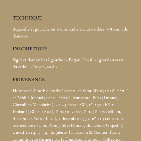
TECHNIQUE
Aquarelle et gouache sur ivoire, cadre en cuivre doré. – 80
mm de
diamètre
INSCRIPTIONS
Signé et daté en bas à gauche : «
Berjon. / an 8.
»
; gravé au verso
du cadre : «
Berjon, an 8
»
PROVENANCE
Hortense Céline Rousselin-Corbeau de Saint-Albin (1816–1874)
et Achille Jubinal (1810–1875)
; leur vente, Paris (Drouot,
Chevallier/Mannheim), 22-23
mars 1886, n° 157
; Félix
Panhard (1842–1891), Paris
; sa vente, Paris (Palais Galliera,
Ader/Ader/Picard/Tajan), 5 décembre 1975, n° 21
; collection
particulière
; vente, Paris (Hôtel Drouot, Binoche et Giquello),
2 avril 2014, n° 74
; la galerie Talabardon & Gautier, Paris
;
acquis de cette dernière par la Fondation Custodia, Collection