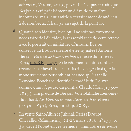
miniature
, Vérone, 2015, p. 30. Il n’est pas certain que
Berjon ait été précisément un élève de ce maître
incontesté, mais leur amitié a certainement donné lieu
à de nombreux échanges au sujet de la peinture.
4
Quant à son identité, bien qu’il ne soit pas forcément
nécessaire de l’élucider, la ressemblance de cette œuvre
avec le portrait en miniature d’Antoine Berjon
conservé au Louvre mérite d’être signalée (Antoine
Berjon,
Portrait de femme, en buste
, musée du Louvre,
Paris,
inv. RF 31277
. Si le vêtement est différent, en
revanche la chevelure, les traits du visage ainsi que la
moue souriante ressemblent beaucoup. Nathalie
Lemoine-Bouchard identifie le modèle du Louvre
comme étant l’épouse du peintre Claude Hoin (1750–
1817), ami proche de Berjon. Voir Nathalie Lemoine-
Bouchard,
Les Peintres en miniature, actifs en France
(1650–1850)
, Paris, 2008, p. 88-89.
5
La vente Saint-Albin et Jubinal, Paris (Drouot,
Chevallier/Mannheim), 22-23
mars 1886, n° 157, p.
30, décrit l’objet en ces termes : «
miniature sur ivoire