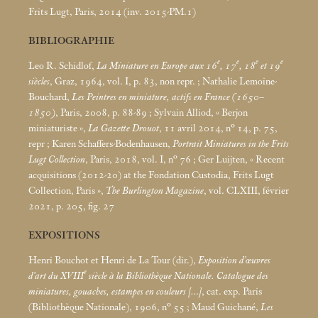
Frits Lugt, Paris, 2014 (inv. 2015-PM.1)
BIBLIOGRAPHIE
e
e
e
e
Leo R. Schidlof,
La Miniature en Europe aux 16
, 17
, 18
et 19
siècles
, Graz, 1964, vol. I, p. 83, non repr.
; Nathalie Lemoine-
Bouchard,
Les Peintres en miniature, actifs en France (1650–
1850)
, Paris, 2008, p. 88-89
; Sylvain Alliod, «
Berjon
miniaturiste
»,
La Gazette Drouot
, 11 avril 2014, n° 14, p. 75,
repr
; Karen Schaffers-Bodenhausen,
Portrait Miniatures in the Frits
Lugt Collection
, Paris, 2018, vol. I, n° 76
; Ger Luijten, «
Recent
acquisitions (2012-20) at the Fondation Custodia, Frits Lugt
Collection, Paris
»,
The Burlington Magazine
, vol. CLXIII, février
2021, p. 205, fig. 27
EXPOSITIONS
Henri Bouchot et Henri de La Tour (dir.),
Exposition d’œuvres
e
d’art du XVIII
siècle à la Bibliothèque Nationale. Catalogue des
miniatures, gouaches, estampes en couleurs […]
, cat. exp. Paris
(Bibliothèque Nationale), 1906, n° 55
; Maud Guichané,
Les