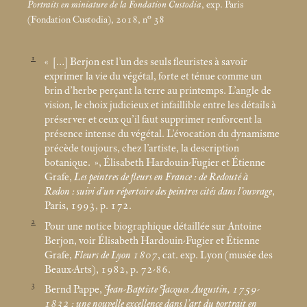
Portraits en miniature de la Fondation Custodia
, exp. Paris
(Fondation Custodia), 2018, n° 38
1
«
[…] Berjon est l’un des seuls fleuristes à savoir
exprimer la vie du végétal, forte et ténue comme un
brin d’herbe perçant la terre au printemps. L’angle de
vision, le choix judicieux et infaillible entre les détails à
préserver et ceux qu’il faut supprimer renforcent la
présence intense du végétal. L’évocation du dynamisme
précède toujours, chez l’artiste, la description
botanique.
», Élisabeth Hardouin-Fugier et Étienne
Grafe,
Les peintres de fleurs en France : de Redouté à
Redon : suivi d’un répertoire des peintres cités dans l’ouvrage
,
Paris, 1993, p. 172.
2
Pour une notice biographique détaillée sur Antoine
Berjon, voir Élisabeth Hardouin-Fugier et Étienne
Grafe,
Fleurs de Lyon 1807
, cat. exp. Lyon (musée des
Beaux-Arts), 1982, p. 72-86.
3
Bernd Pappe,
Jean-Baptiste Jacques Augustin, 1759-
1832 : une nouvelle excellence dans l’art du portrait en