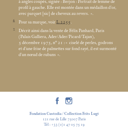
à angles coupés, signée : Berjon : Portrait de femme de
profil à gauche. Elle est montée dans un médaillon d’or,
avec parquet [sic] de cheveux au revers.
».
6
Pour sa marque, voir
L.2255
.
7
Décrit ainsi dans la vente de Félix Panhard, Paris
(Palais Galliera, Ader/Ader/Picard/Tajan),
5 décembre 1975, n° 21 : «
ciselé de perles, godrons
et d’une frise de palmettes sur fond rayé, il est surmonté
d’un nœud de rubans
».
Fondation Custodia / Collection Frits Lugt
121 rue de Lille 75007 Paris
Tél :
+33 (0)1 47 05 75 19