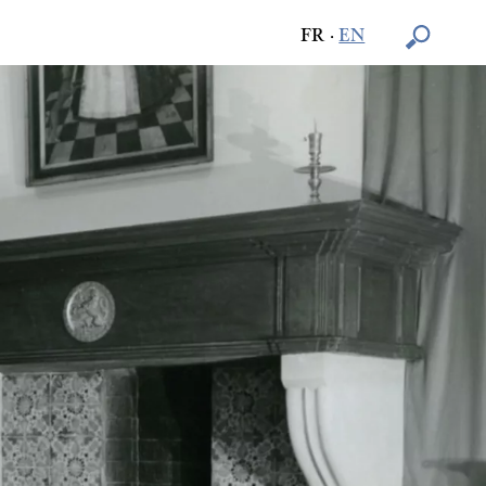
FR
·
EN