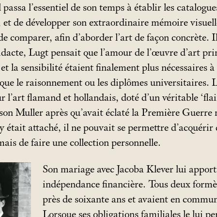
 passa l’essentiel de son temps à établir les catalogue
, et de développer son extraordinaire mémoire visuell
de comparer, afin d’aborder l’art de façon concrète. I
dacte, Lugt pensait que l’amour de l’œuvre d’art prim
 et la sensibilité étaient finalement plus nécessaires à
ue le raisonnement ou les diplômes universitaires. L
 l’art flamand et hollandais, doté d’un véritable ‘flai
ison Muller après qu’avait éclaté la Première Guerre 
y était attaché, il ne pouvait se permettre d’acquéri
mais de faire une collection personnelle.
Son mariage avec Jacoba Klever lui apport
indépendance financière. Tous deux formè
près de soixante ans et avaient en commu
Lorsque ses obligations familiales le lui pe