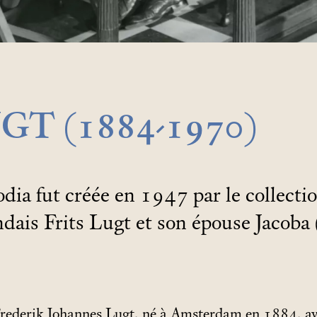
GT (1884-1970)
ia fut créée en 1947 par le collecti
dais Frits Lugt et son épouse Jacoba
rederik Johannes Lugt, né à Amsterdam en 1884, avai