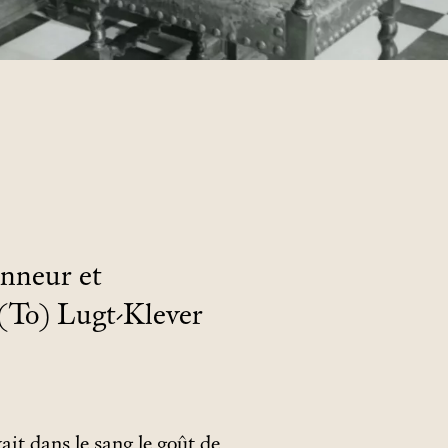
onneur et
 (To) Lugt-Klever
t dans le sang le goût de