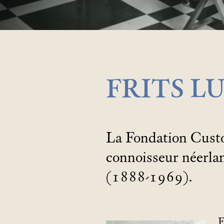
FRITS LU
La Fondation Custod
connoisseur néerlan
(1888-1969).
F