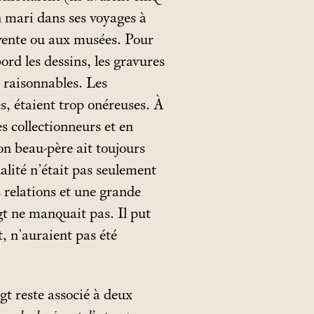
mari dans ses voyages à
e vente ou aux musées. Pour
bord les dessins, les gravures
nt raisonnables. Les
s, étaient trop onéreuses. À
es collectionneurs et en
n beau-père ait toujours
alité n’était pas seulement
es relations et une grande
gt ne manquait pas. Il put
, n’auraient pas été
gt reste associé à deux