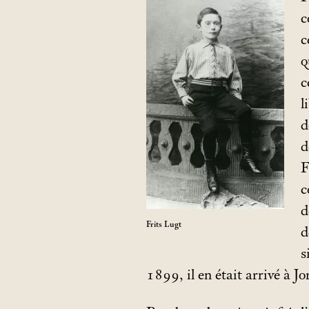
c
c
q
c
l
d
d
F
c
d
Frits Lugt
d
s
1899, il en était arrivé à J