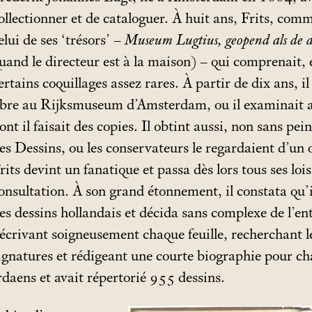
ollectionner et de cataloguer. À huit ans, Frits, comm
elui de ses ‘trésors’ –
Museum Lugtius, geopend als de di
uand le directeur est à la maison) – qui comprenait, 
ertains coquillages assez rares. À partir de dix ans, 
ibre au Rijksmuseum d’Amsterdam, ou il examinait a
ont il faisait des copies. Il obtint aussi, non sans pe
es Dessins, ou les conservateurs le regardaient d’un
rits devint un fanatique et passa dès lors tous ses lois
onsultation. À son grand étonnement, il constata qu’il
es dessins hollandais et décida sans complexe de l’en
écrivant soigneusement chaque feuille, recherchant l
ignatures et rédigeant une courte biographie pour cha
ordaens et avait répertorié 955 dessins.