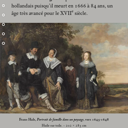
hollandais puisqu’il meurt en 1666 à 84 ans, un
e
âge très avancé pour le XVII
siècle.
Frans Hals,
Portrait de famille dans un paysage
, vers 1645-1648
Huile sur toile. – 202 × 285
cm