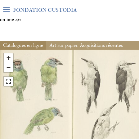
Warning
: Undefined array key "var_mode" in
FONDATION CUSTODIA
/home/clients/06cf3fb6db0bf3383064f508e4e3b220/sites/fond
on line
46
Catalogues en ligne
Art sur papier. Acquisitions récentes
+
−