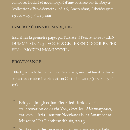
composé, traduit et accompagné d’une postface par E. Borger
(collection «
Privé-domein
», n° 56) Amsterdam, Arbeiderspers,
1979. – 195 × 115
mm
INSCRIPTIONS ET MARQUES
Inscrit sur la première page, par l’artiste, à l’encre noire : «
EEN
DUMMY MET 333 VOGELS GETEKEND DOOR PETER
6
VOS te MOKUM MCMLXXXII
»
PROVENANCE
Offert par l’artiste à sa femme, Saïda Vos, née Lokhorst
; offerte
par cette dernière à la Fondation Custodia, 2017 (inv. 2017-T.
57)
1
Eddy de Jongh et Jan Piet Filedt Kok, avec la
collaboration de Saïda Vos,
Peter Vos : Métamorphoses
,
cat. exp., Paris, Institut Néerlandais, et Amsterdam,
Museum Het Rembrandthuis, 2013.
2
Sur la place des oiseaux dans l’imagination de Peter