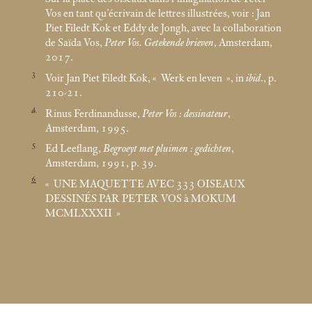
Vos en tant qu’écrivain de lettres illustrées, voir : Jan
Piet Filedt Kok et Eddy de Jongh, avec la collaboration
de Saïda Vos,
Peter Vos. Getekende brieven
, Amsterdam,
2017.
3
Voir Jan Piet Filedt Kok, «
Werk en leven
», in
ibid
., p.
210-21.
4
Rinus Ferdinandusse,
Peter Vos : dessinateur
,
Amsterdam, 1995.
5
Ed Leeflang,
Begroeyt met pluimen : gedichten
,
Amsterdam, 1991, p. 39.
6
«
UNE MAQUETTE AVEC 333 OISEAUX
DESSINÉS PAR PETER VOS à MOKUM
MCMLXXXII
»