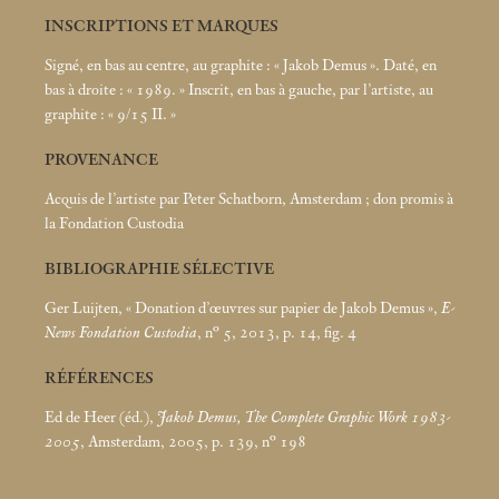
INSCRIPTIONS ET MARQUES
Signé, en bas au centre, au graphite : «
Jakob Demus
». Daté, en
bas à droite : «
1989.
» Inscrit, en bas à gauche, par l’artiste, au
graphite : «
9/15 II.
»
PROVENANCE
Acquis de l’artiste par Peter Schatborn, Amsterdam
; don promis à
la Fondation Custodia
BIBLIOGRAPHIE SÉLECTIVE
Ger Luijten, «
Donation d’œuvres sur papier de Jakob Demus
»,
E-
News Fondation Custodia
, n° 5, 2013, p. 14, fig. 4
RÉFÉRENCES
Ed de Heer (éd.),
Jakob Demus, The Complete Graphic Work 1983-
2005
, Amsterdam, 2005, p. 139, n° 198