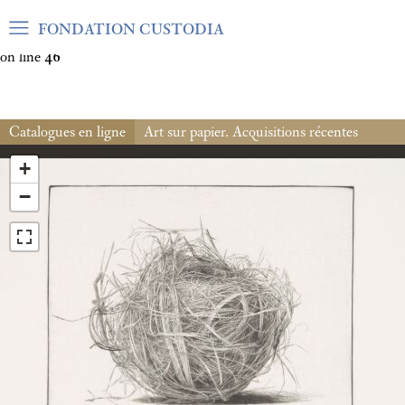
Warning
: Undefined array key "var_mode" in
FONDATION CUSTODIA
/home/clients/06cf3fb6db0bf3383064f508e4e3b220/sites/fond
on line
46
Catalogues en ligne
Art sur papier. Acquisitions récentes
+
−