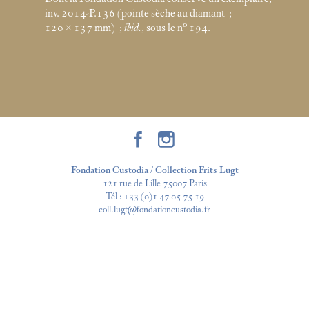
inv. 2014-P.136 (pointe sèche au diamant
;
120 × 137
mm)
;
ibid.
, sous le n° 194.
Fondation Custodia / Collection Frits Lugt
121 rue de Lille 75007 Paris
Tél :
+33 (0)1 47 05 75 19
coll.lugt@fondationcustodia.fr