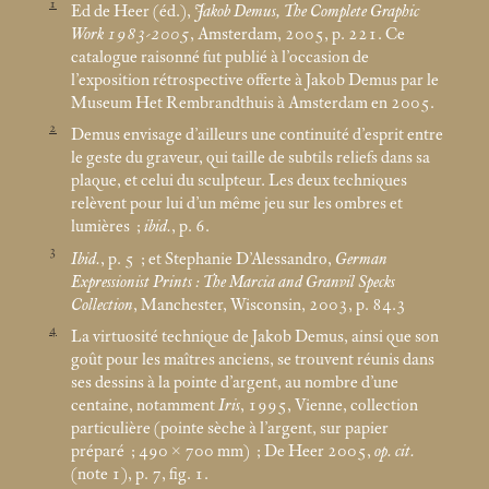
1
Ed de Heer (éd.),
Jakob Demus, The Complete Graphic
Work 1983-2005
, Amsterdam, 2005, p. 221. Ce
catalogue raisonné fut publié à l’occasion de
l’exposition rétrospective offerte à Jakob Demus par le
Museum Het Rembrandthuis à Amsterdam en 2005.
2
Demus envisage d’ailleurs une continuité d’esprit entre
le geste du graveur, qui taille de subtils reliefs dans sa
plaque, et celui du sculpteur. Les deux techniques
relèvent pour lui d’un même jeu sur les ombres et
lumières
;
ibid.
, p. 6.
3
Ibid.
, p. 5
; et Stephanie D’Alessandro,
German
Expressionist Prints : The Marcia and Granvil Specks
Collection
, Manchester, Wisconsin, 2003, p. 84.3
4
La virtuosité technique de Jakob Demus, ainsi que son
goût pour les maîtres anciens, se trouvent réunis dans
ses dessins à la pointe d’argent, au nombre d’une
centaine, notamment
Iris
, 1995, Vienne, collection
particulière (pointe sèche à l’argent, sur papier
préparé
; 490 × 700
mm)
; De Heer 2005,
op. cit.
(note 1), p. 7, fig. 1.