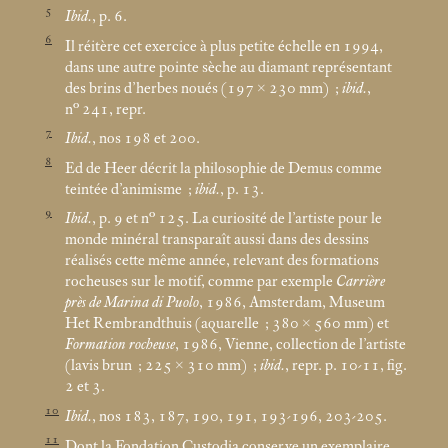
5
Ibid.
, p. 6.
6
Il réitère cet exercice à plus petite échelle en 1994,
dans une autre pointe sèche au diamant représentant
des brins d’herbes noués (197 × 230
mm)
;
ibid.
,
n° 241, repr.
7
Ibid.
, nos 198 et 200.
8
Ed de Heer décrit la philosophie de Demus comme
teintée d’animisme
;
ibid.
, p. 13.
9
Ibid.
, p. 9 et n° 125. La curiosité de l’artiste pour le
monde minéral transparaît aussi dans des dessins
réalisés cette même année, relevant des formations
rocheuses sur le motif, comme par exemple
Carrière
près de Marina di Puolo
, 1986, Amsterdam, Museum
Het Rembrandthuis (aquarelle
; 380 × 560
mm) et
Formation rocheuse
, 1986, Vienne, collection de l’artiste
(lavis brun
; 225 × 310
mm)
;
ibid.
, repr. p. 10-11, fig.
2 et 3.
10
Ibid.
, nos 183, 187, 190, 191, 193-196, 203-205.
11
Dont la Fondation Custodia conserve un exemplaire,