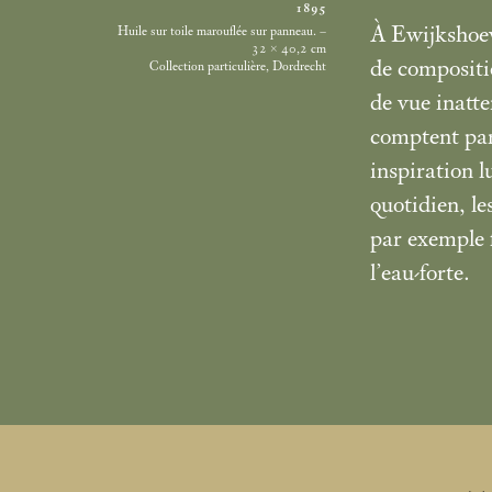
1895
À Ewijkshoev
Huile sur toile marouflée sur panneau. –
32 × 40,2
cm
de compositi
Collection particulière, Dordrecht
de vue inatt
comptent par
inspiration 
quotidien, le
par exemple f
l’eau-forte.