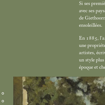
Si ses premiè
avec ses pays
de Giethoorn,
ensoleillées.
En 1885, l’a
une propriété
artistes, écr
un style plus
époque et che