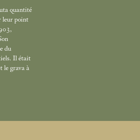
uta quantité
 leur point
1903,
Son
ie du
els. Il était
t le grava à