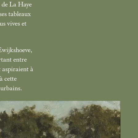
le de La Haye
ses tableaux
us vives et
Ewijkshoeve,
rtant entre
t aspiraient à
à cette
 urbains.