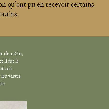
on qu’ont pu en recevoir certains
orains.
tir de 1880,
 il fut le
nts où
 les vastes
 de