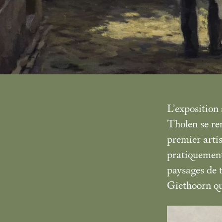
L’exposition 
Tholen se ren
premier artis
pratiquement 
paysages de 
Giethoorn qu