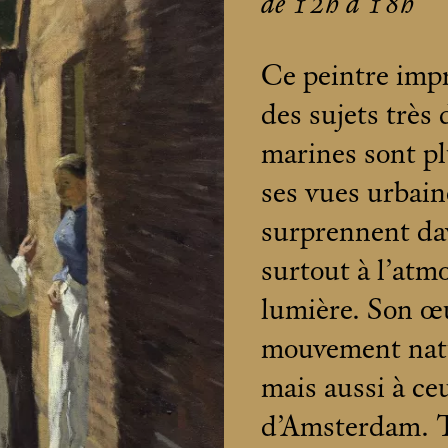
de 12h à 18h
Ce peintre impr
des sujets très 
marines sont pl
ses vues urbaine
surprennent dav
surtout à l’atm
lumière. Son œ
mouvement natu
mais aussi à ce
d’Amsterdam. Th