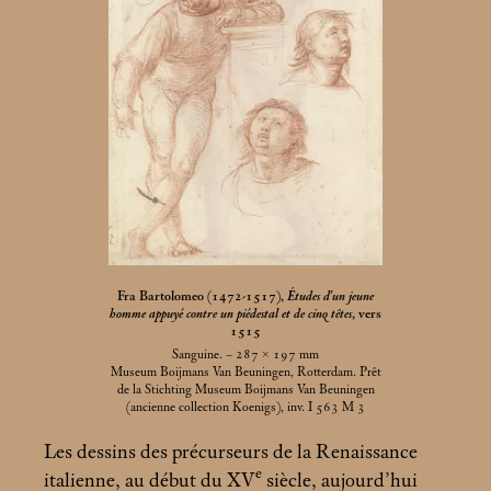
Fra Bartolomeo (1472-1517),
Études d’un jeune
homme appuyé contre un piédestal et de cinq têtes
, vers
1515
Sanguine. – 287 × 197
mm
Museum Boijmans Van Beuningen, Rotterdam. Prêt
de la Stichting Museum Boijmans Van Beuningen
(ancienne collection Koenigs), inv. I 563 M 3
Les dessins des précurseurs de la Renaissance
e
italienne, au début du XV
siècle, aujourd’hui