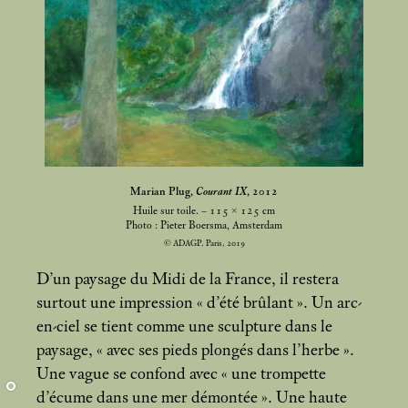
Marian Plug,
Courant IX
, 2012
Huile sur toile. – 115 × 125
cm
Photo : Pieter Boersma, Amsterdam
© ADAGP, Paris, 2019
D’un paysage du Midi de la France, il restera
surtout une impression «
d’été brûlant
». Un arc-
en-ciel se tient comme une sculpture dans le
paysage, «
avec ses pieds plongés dans l’herbe
».
Une vague se confond avec «
une trompette
d’écume dans une mer démontée
». Une haute