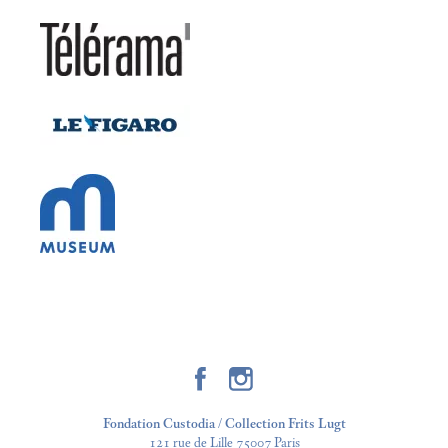
Fondation Custodia / Collection Frits Lugt
121 rue de Lille 75007 Paris