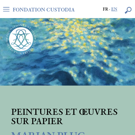
FONDATION CUSTODIA
FR
·
EN
PEINTURES ET ŒUVRES
SUR PAPIER