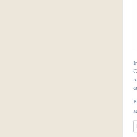
I
C
r
a
P
a