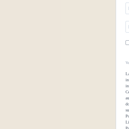
Vo
La
in
in
C
au
do
s
Po
Li
Po