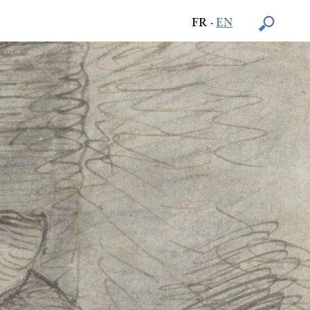
FR
·
EN