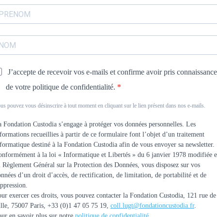
J’accepte de recevoir vos e-mails et confirme avoir pris connaissance
de votre politique de confidentialité.
us pouvez vous désinscrire à tout moment en cliquant sur le lien présent dans nos e-mails.
 Fondation Custodia s’engage à protéger vos données personnelles. Les
formations recueillies à partir de ce formulaire font l’objet d’un traitement
formatique destiné à la Fondation Custodia afin de vous envoyer sa newsletter.
onformément à la loi «
Informatique et Libertés
» du 6 janvier 1978
modifiée e
 Règlement Général sur la Protection des Données, vous disposez sur vos
nnées d’un droit d’accès, de rectification, de limitation, de portabilité et de
uppression.
ur exercer ces droits, vous pouvez contacter la Fondation Custodia, 121 rue de
lle, 75007 Paris, +33 (0)1 47 05 75 19,
coll.lugt@fondationcustodia.fr
.
ur en savoir plus sur notre
politique de confidentialité
.