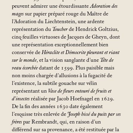
peuvent admirer une étourdissante
Adoration des
mages
sur papier préparé rouge du Maître de
l’Adoration du Liechtenstein, une ardente
représentation du
Toucher
de Hendrick Goltzius,
cinq feuilles virtuoses de Jacques de Gheyn, dont
une représentation exceptionnellement bien
conservée de
Héraclite et Démocrite pleurant et riant
sur le monde
, et la vision sanglante d’une
Tête de
veau écorchée
datant de 1599. Plus paisible mais
non moins chargée d’allusions à la fugacité de
l’existence, la subtile gouache sur vélin
représentant un
Vase de fleurs entouré de fruits et
d’insectes
réalisée par Jacob Hoefnagel en 1629.
De la fin des années 1630 date également
l’esquisse très enlevée de
Joseph hissé du puits par ses
frères
par Rembrandt, qui, en raison d’un
différend sur sa provenance, a été restituée par la