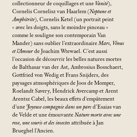
collectionneur de coquillages et une
Vanité
),
Cornelis Cornelisz van Haarlem (
Neptune et
Amphitrite
), Cornelis Ketel (un portrait peint
«
avec les doigts, sans le moindre pinceau
»
comme le souligne son contemporain Van
Mander) sans oublier l’extraordinaire
Mars, Vénus
et l’Amour
de Joachim Wtewael. C’est aussi
l’occasion de découvrir les belles natures mortes
de Balthasar van der Ast, Ambrosius Bosschaert,
Gottfried von Wedig et Frans Snijders, des
paysages atmosphériques de Joos de Momper,
Roelandt Savery, Hendrick Avercamp et Arent
Arentsz Cabel, les beaux effets d’empâtement
d’une
Joyeuse compagnie dans un parc
d’Esaias van
de Velde et une émouvante
Nature morte avec une
rose, une souris et des insectes
attribuée à Jan
Brueghel l’Ancien.