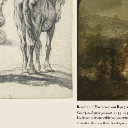
Rembrandt Harmensz van Rijn (
Saint Jean-Baptiste prêchant
, 1634-16
Huile sur toile marouflée sur pannea
© Staatliche Museen zu Berlin, Gemäldegalerie