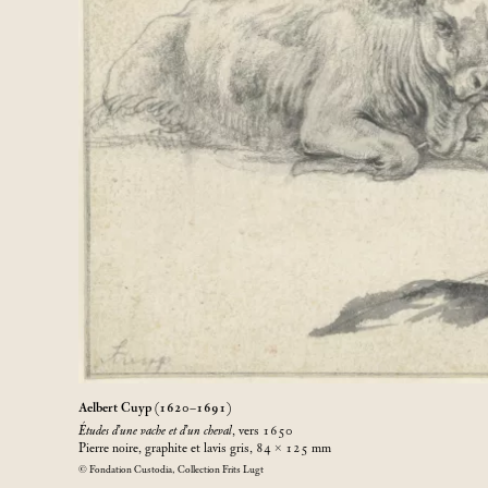
Aelbert Cuyp (1620–1691)
Études d’une vache et d’un cheval
, vers 1650
Pierre noire, graphite et lavis gris, 84 × 125
mm
© Fondation Custodia, Collection Frits Lugt