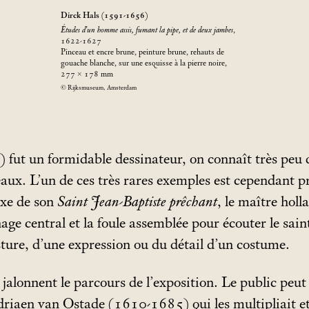
Dirck Hals (1591-1656)
Études d’un homme assis, fumant la pipe, et de deux jambes
,
1622-1627
Pinceau et encre brune, peinture brune, rehauts de
gouache blanche, sur une esquisse à la pierre noire,
277 × 178
mm
© Rijksmuseum, Amsterdam
ut un formidable dessinateur, on connaît très peu d
aux. L’un de ces très rares exemples est cependant pr
exe de son
Saint Jean-Baptiste prêchant
, le maître holl
nage central et la foule assemblée pour écouter le sain
ture, d’une expression ou du détail d’un costume.
s jalonnent le parcours de l’exposition. Le public pe
riaen van Ostade (1610-1685) qui les multipliait et 