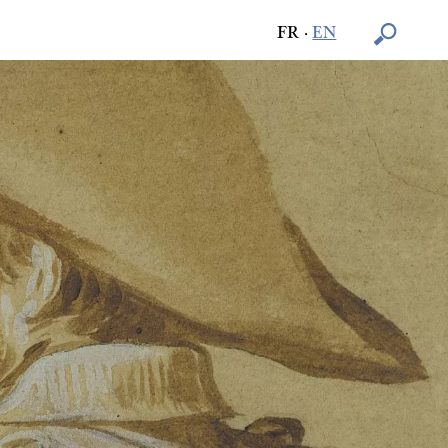
FR
·
EN