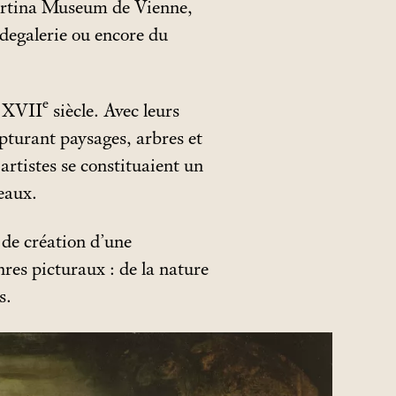
ertina Museum de Vienne,
egalerie ou encore du
e
u XVII
siècle. Avec leurs
apturant paysages, arbres et
artistes se constituaient un
leaux.
 de création d’une
nres picturaux : de la nature
s.