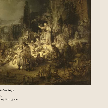
1606–1669)
35
u, 63 × 81,3
cm