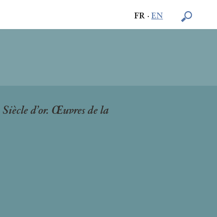
FR
·
EN
Siècle d’or. Œuvres de la