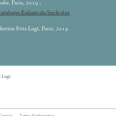
odia
, Paris, 2019
;
atalogue-Enfants-du-Siecle-d-or
ection Frits Lugt, Paris, 2019
s Lugt
Contact
Lettre d’information