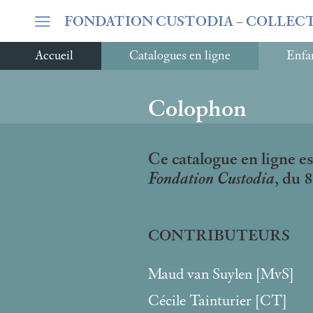
FONDATION CUSTODIA
– COLLEC
Accueil
Catalogues en ligne
Enfan
Colophon
Ce catalogue en ligne es
Fondation Custodia
, du 
CONTRIBUTEURS
Maud van Suylen [MvS]
Cécile Tainturier [CT]