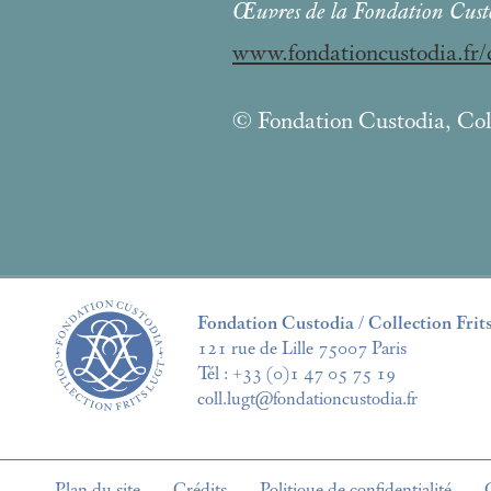
Œuvres de la Fondation Cust
www.fondationcustodia.fr/c
© Fondation Custodia, Coll
Fondation Custodia / Collection Frit
121 rue de Lille 75007 Paris
Tél :
+33 (0)1 47 05 75 19
coll.lugt@fondationcustodia.fr
Plan du site
Crédits
Politique de confidentialité