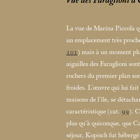
Vue des Faraglioni à
La vue de Marina Piccola qu
un emplacement très proche 
101
) mais à un moment plus
aiguilles des Faraglioni sont
rochers du premier plan son
froides. L’œuvre qui lui fai
maisons de l’île, se détachan
caractéristique (cat.
99
). C
plus qu’à quiconque, que Cap
séjour, Kopisch fut hébergé