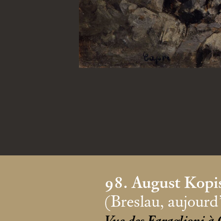
98. August Kopi
(Breslau, aujour