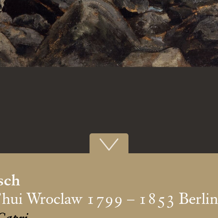
sch
d’hui Wroclaw 1799 – 1853 Berlin