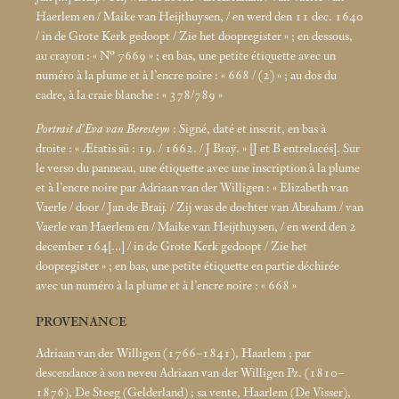
Haerlem en / Maike van Heijthuysen, / en werd den 11 dec. 1640
/ in de Grote Kerk gedoopt / Zie het doopregister
»
; en dessous,
au crayon : «
N° 7669
»
; en bas, une petite étiquette avec un
numéro à la plume et à l’encre noire : «
668 / (2)
»
; au dos du
cadre, à la craie blanche : «
378/789
»
Portrait d’Eva van Beresteyn
: Signé, daté et inscrit, en bas à
droite : «
Ætatis sū : 19. / 1662. / J Braÿ.
» [J et B entrelacés]. Sur
le verso du panneau, une étiquette avec une inscription à la plume
et à l’encre noire par Adriaan van der Willigen : «
Elizabeth van
Vaerle / door / Jan de Braij. / Zij was de dochter van Abraham / van
Vaerle van Haerlem en / Maike van Heijthuysen, / en werd den 2
december 164[…] / in de Grote Kerk gedoopt / Zie het
doopregister
»
; en bas, une petite étiquette en partie déchirée
avec un numéro à la plume et à l’encre noire : «
668
»
PROVENANCE
Adriaan van der Willigen (1766–1841), Haarlem
; par
descendance à son neveu Adriaan van der Willigen Pz. (1810–
1876), De Steeg (Gelderland)
; sa vente, Haarlem (De Visser),