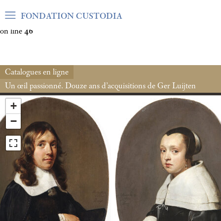
Warning
: Undefined array key "var_mode" in
FONDATION CUSTODIA
/home/clients/06cf3fb6db0bf3383064f508e4e3b220/sites/fond
on line
46
Catalogues en ligne
Un œil passionné. Douze ans d’acquisitions de Ger Luijten
+
−