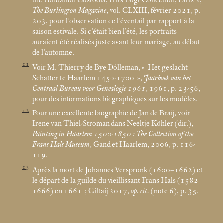
the Fondation Custodia, Frits Lugt Collection, Paris
»,
The Burlington Magazine
, vol. CLXIII, février 2021, p.
203, pour l’observation de l’éventail par rapport à la
saison estivale. Si c’était bien l’été, les portraits
auraient été réalisés juste avant leur mariage, au début
de l’automne.
11
Voir M. Thierry de Bye Dólleman, «
Het geslacht
Schatter te Haarlem 1450-1700
»,
Jaarboek van het
Centraal Bureau voor Genealogie 1961
, 1961, p. 23-56,
pour des informations biographiques sur les modèles.
12
Pour une excellente biographie de Jan de Braij, voir
Irene van Thiel-Stroman dans Neeltje Köhler (dir.),
Painting in Haarlem 1500-1850 : The Collection of the
Frans Hals Museum
, Gand et Haarlem, 2006, p. 116-
119.
13
Après la mort de Johannes Verspronk (1600–1662) et
le départ de la guilde du vieillissant Frans Hals (1582–
1666) en 1661
; Giltaij 2017,
op. cit.
(note 6), p. 35.