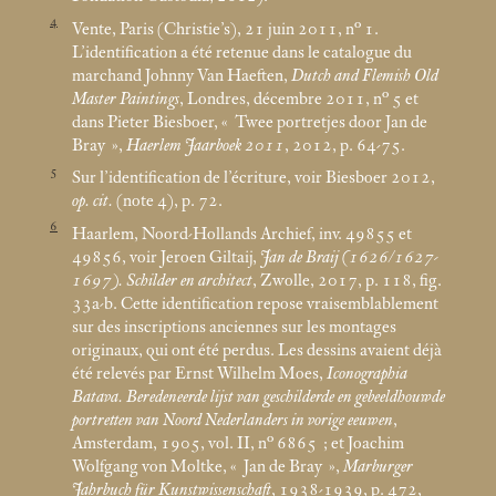
4
Vente, Paris (Christie’s), 21 juin 2011, n° 1.
L’identification a été retenue dans le catalogue du
marchand Johnny Van Haeften,
Dutch and Flemish Old
Master Paintings
, Londres, décembre 2011, n° 5 et
dans Pieter Biesboer, «
Twee portretjes door Jan de
Bray
»,
Haerlem Jaarboek 2011
, 2012, p. 64-75.
5
Sur l’identification de l’écriture, voir Biesboer 2012,
op. cit.
(note 4), p. 72.
6
Haarlem, Noord-Hollands Archief, inv. 49855 et
49856, voir Jeroen Giltaij,
Jan de Braij (1626/1627-
1697). Schilder en architect
, Zwolle, 2017, p. 118, fig.
33a-b. Cette identification repose vraisemblablement
sur des inscriptions anciennes sur les montages
originaux, qui ont été perdus. Les dessins avaient déjà
été relevés par Ernst Wilhelm Moes,
Iconographia
Batava. Beredeneerde lijst van geschilderde en gebeeldhouwde
portretten van Noord Nederlanders in vorige eeuwen
,
Amsterdam, 1905, vol. II, n° 6865
; et Joachim
Wolfgang von Moltke, «
Jan de Bray
»,
Marburger
Jahrbuch für Kunstwissenschaft
, 1938-1939, p. 472,