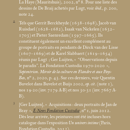
La Haye (Mauritshuis), 2002, n° 8. Pour une liste des
dessins de De Braij achetés par Lugt, voir
ibid
., p. 200,
note 24.
2
Tels que Gerrit Berckheyde (1638–1698), Jacob van
Ruisdael (1628–1682), Isaak van Nickelen (1632–
1703) et Pieter Saenredam (1597–1665). Ils
constituent également un excellent complément au
groupe de portraits en pendants de Dirck van der Lisse
(1607–1669) et de Karel Slabbaert (1619–1654)
réunis par Lugt
; Ger Luijten, «
“Observations depuis
le paradis”. La Fondation Custodia 1970-2020
»,
Septentrion. Miroir de la culture en Flandre et aux Pays-
Bas
, n° 2, 2020, p. 43. Sur ces derniers, voir Quentin
Buvelot dans Buvelot et Buijs 2002,
op. cit.
(note 1),
nos 19-20 (inv. 7179 A-B) et nos 30-31 (inv. 7667 A-
B).
3
[Ger Luijten], «
Acquisitions : deux portraits de Jan de
Bray
»,
E-News Fondation Custodia
, n° 1, juin 2012.
Dès leur arrivée, les peintures ont été incluses hors
catalogue dans l’exposition
Un univers intime
(Paris,
Fondation Custodia, 2012).