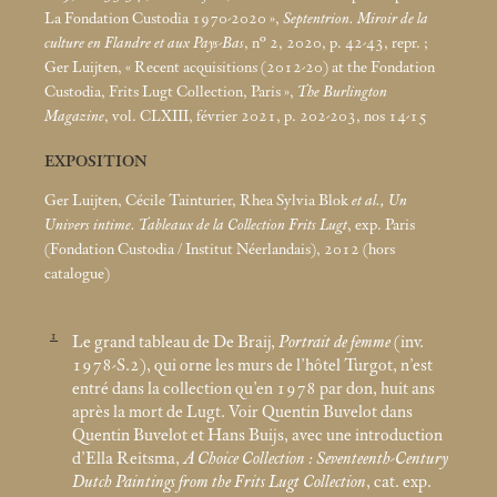
La Fondation Custodia 1970-2020
»,
Septentrion. Miroir de la
culture en Flandre et aux Pays-Bas
, n° 2, 2020, p. 42-43, repr.
;
Ger Luijten, «
Recent acquisitions (2012-20) at the Fondation
Custodia, Frits Lugt Collection, Paris
»,
The Burlington
Magazine
, vol. CLXIII, février 2021, p. 202-203, nos 14-15
EXPOSITION
Ger Luijten, Cécile Tainturier, Rhea Sylvia Blok
et al., Un
Univers intime. Tableaux de la Collection Frits Lugt
, exp. Paris
(Fondation Custodia / Institut Néerlandais), 2012 (hors
catalogue)
1
Le grand tableau de De Braij,
Portrait de femme
(inv.
1978-S.2), qui orne les murs de l’hôtel Turgot, n’est
entré dans la collection qu’en 1978 par don, huit ans
après la mort de Lugt. Voir Quentin Buvelot dans
Quentin Buvelot et Hans Buijs, avec une introduction
d’Ella Reitsma,
A Choice Collection : Seventeenth-Century
Dutch Paintings from the Frits Lugt Collection
, cat. exp.