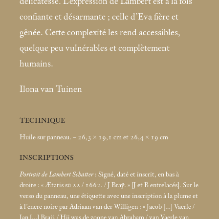
délicatesse. L’expression de Lambert est à la fois
confiante et désarmante
; celle d’Eva fière et
gênée. Cette complexité les rend accessibles,
quelque peu vulnérables et complètement
humains.
Ilona van Tuinen
TECHNIQUE
Huile sur panneau. – 26,3 × 19,1
cm et 26,4 × 19
cm
INSCRIPTIONS
Portrait de Lambert Schatter
: Signé, daté et inscrit, en bas à
droite : «
Ætatis sū 22 / 1662. / J Braÿ.
» [J et B entrelacés]. Sur le
verso du panneau, une étiquette avec une inscription à la plume et
à l’encre noire par Adriaan van der Willigen : «
Jacob […] Vaerle /
Jan […] Braij. / Hij was de zoone van Abraham / van Vaerle van