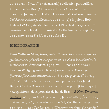
20-21 avril 1874, n° 13 (à Saarluis)
; collection particulière,
France
; vente, Paris (Christie’s), 21 juin 2011, n° 1
; le
marchand Johnny Van Haeften, Londres (cat.
Dutch and Flemish
Old Master Paintings
, décembre 2011, n° 5)
; la galerie Bob
Haboldt & Co., Amsterdam, Paris et New York
; acquis de cette
dernière par la Fondation Custodia, Collection Frits Lugt, Paris,
2012 (inv. 2012-S.18A et 2012-S.18B).
BIBLIOGRAPHIE
Ernst Wilhelm Moes,
Iconographia Batava. Beredeneerde lijst van
geschilderde en gebeeldhouwde portretten van Noord Nederlanders in
vorige eeuwen
, Amsterdam, 1905, vol. II, nos 8187-8188
;
Joachim Wolfgang von Moltke, «
Jan de Bray
»,
Marburger
Jahrbuch für Kunstwissenschaft
, 1938-1939, p. 472, n° 67 et p.
478, n° 128
; Pieter Biesboer, «
Twee portretjes door Jan de
Bray
»,
Haerlem Jaarboek 2011
, 2012, p. 64-75
; [Ger Luijten],
«
Acquisitions : deux portraits de Jan de Bray
»,
E-News Fondation
Custodia
, n° 1, juin 2012, p. 5, repr.
; Jeroen Giltaij,
Jan de Braij
(1626/1627-1697). Schilder en architect
, Zwolle, 2017, p. 117-
119, nos 33-34
; Ger Luijten, «
“Observations depuis le paradis”.