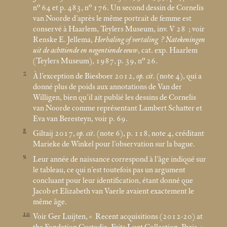
n° 64 et p. 483, n° 176. Un second dessin de Cornelis
van Noorde d’après le même portrait de femme est
conservé à Haarlem, Teylers Museum, inv. V 28
; voir
Renske E. Jellema,
Herhaling of vertaling
? Natekeningen
uit de achttiende en negentiende eeuw
, cat. exp. Haarlem
(Teylers Museum), 1987, p. 39, n° 26.
7
À l’exception de Biesboer 2012,
op. cit.
(note 4), qui a
donné plus de poids aux annotations de Van der
Willigen, bien qu’il ait publié les dessins de Cornelis
van Noorde comme représentant Lambert Schatter et
Eva van Beresteyn, voir p. 69.
8
Giltaij 2017,
op. cit
. (note 6), p. 118, note 4, créditant
Marieke de Winkel pour l’observation sur la bague.
9
Leur année de naissance correspond à l’âge indiqué sur
le tableau, ce qui n’est toutefois pas un argument
concluant pour leur identification, étant donné que
Jacob et Elizabeth van Vaerle avaient exactement le
même âge.
10
Voir Ger Luijten, «
Recent acquisitions (2012-20) at