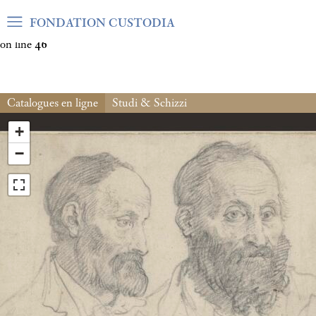
Warning
: Undefined array key "var_mode" in
FONDATION CUSTODIA
/home/clients/06cf3fb6db0bf3383064f508e4e3b220/sites/fond
on line
46
Catalogues en ligne
Studi & Schizzi
+
−