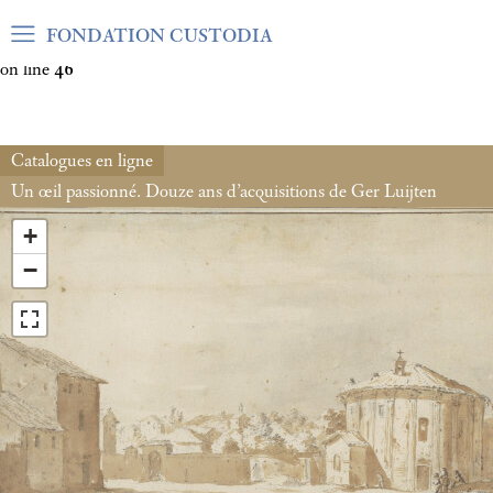
Warning
: Undefined array key "var_mode" in
FONDATION CUSTODIA
/home/clients/06cf3fb6db0bf3383064f508e4e3b220/sites/fond
on line
46
Catalogues en ligne
Un œil passionné. Douze ans d’acquisitions de Ger Luijten
+
−