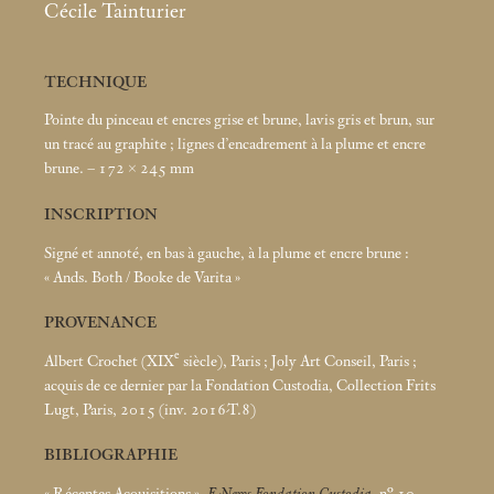
Cécile Tainturier
TECHNIQUE
Pointe du pinceau et encres grise et brune, lavis gris et brun, sur
un tracé au graphite
; lignes d’encadrement à la plume et encre
brune. – 172 × 245
mm
INSCRIPTION
Signé et annoté, en bas à gauche, à la plume et encre brune :
«
Ands. Both / Booke de Varita
»
PROVENANCE
e
Albert Crochet (XIX
siècle), Paris
; Joly Art Conseil, Paris
;
acquis de ce dernier par la Fondation Custodia, Collection Frits
Lugt, Paris, 2015 (inv. 2016-T.8)
BIBLIOGRAPHIE
«
Récentes Acquisitions
»,
E-News Fondation Custodia
, n° 10,