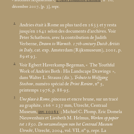
décembre 2017, [p. 3], repr.
1
Andries était à Rome au plus tard en 1633 et y resta
jusqu’en 1641 selon des documents d’archives. Voir
Peter Schatborn, avec la contribution de Judith
Verberne,
Drawn to Warmth. 17th-century Dutch Artists
in Italy
, cat. exp. Amsterdam (Rijksmuseum), 2001, p.
89 et 93.
2
Voir Egbert Haverkamp-Begeman, «
The Youthful
Work of Andries Both : His Landscape Drawings
»,
dans Walter L. Strauss (dir.),
Tribute to Wolfgang
Stechow
, numéro spécial de
Print Review
, n° 5,
printemps 1976, p. 88-95.
3
Une place à Rome
, pinceau et encre brune, sur un tracé
au graphite, 166 × 237
mm, Utrecht, Centraal
Museum,
inv. 10161
; Michiel C. Plomp, Eric Domela
Nieuwenhuis et Liesbeth M. Helmus,
Werken op papier
tot 1850. De verzamelingen van het Centraal Museum
Utrecht
, Utrecht, 2004, vol. VII, n° 9, repr. La