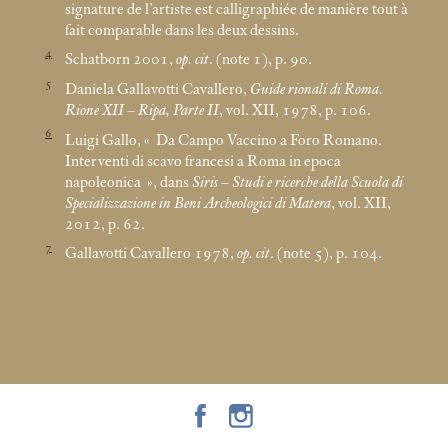
signature de l’artiste est calligraphiée de manière tout à
fait comparable dans les deux dessins.
4
Schatborn 2001,
op. cit
. (note 1), p. 90.
5
Daniela Gallavotti Cavallero,
Guide rionali di Roma.
Rione XII – Ripa, Parte II
, vol. XII, 1978, p. 106.
6
Luigi Gallo, «
Da Campo Vaccino a Foro Romano.
Interventi di scavo francesi a Roma in epoca
napoleonica
», dans
Siris – Studi e ricerche della Scuola di
Specializzazione in Beni Archeologici di Matera
, vol. XII,
2012, p. 62.
7
Gallavotti Cavallero 1978,
op. cit
. (note 5), p. 104.