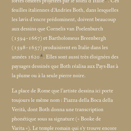
fortes ombres projetées par le soleil d’Italie
. Ces
feuilles italiennes d’Andries Both, dans lesquelles
les lavis d’encre prédominent, doivent beaucoup
aux dessins que Cornelis van Poelenburch
(1594–1667) et Bartholomeus Breenbergh
(1598–1657) produisirent en Italie dans les
4
années 1620
. Elles sont aussi très éloignées des
paysages dessinés que Both réalisa aux Pays-Bas à
la plume ou à la seule pierre noire.
La place de Rome que l’artiste dessina ici porte
toujours le même nom : Piazza della Boca della
Verità, dont Both donna une transcription
phonétique sous sa signature («
Booke de
Varita
»). Le temple romain qui s’y trouve encore