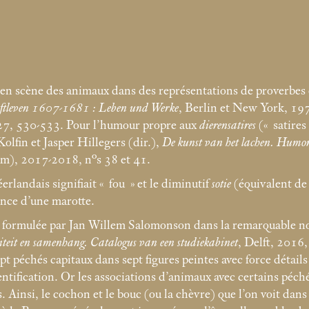
n scène des animaux dans des représentations de proverbes et
aftleven 1607-1681 : Leben und Werke
, Berlin et New York, 197
27, 530-533. Pour l’humour propre aux
dierensatires
(«
satires
lfin et Jasper Hillegers (dir.),
De kunst van het lachen. Humo
), 2017-2018, n°s 38 et 41.
rlandais signifiait «
fou
» et le diminutif
sotie
(équivalent d
ence d’une marotte.
é formulée par Jan Willem Salomonson dans la remarquable not
iteit en samenhang. Catalogus van een studiekabinet
, Delft, 2016,
ept péchés capitaux dans sept figures peintes avec force détail
identification. Or les associations d’animaux avec certains pé
s. Ainsi, le cochon et le bouc (ou la chèvre) que l’on voit dan