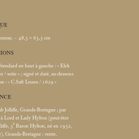
UE
nneau. – 48,3 × 63,3
cm
TIONS
l’étendard en haut à gauche : «
Elck
n / sotie
»
; signé et daté, au-dessous
se : «
C.Saft Leuen / 1629
»
NCE
Jolliffe, Grande-Bretagne
; par
à Lord et Lady Hylton (peut-être
e
iffe, 5
Baron Hylton, né en 1932,
e), Grande-Bretagne
; vente,