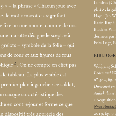
Londres (Chr
29
» – la phrase «
Chacun joue avec
pl. 20
; la g
e, le mot «
marotte
» signifiait
Haye
; Jan 
Karin Rupé,
dée fixe ou une manie, comme de nos
Black et Wi
 une marotte désigne le sceptre à
derniers par
Frits Lugt, P
 grelots – symbole de la folie – qui
ons de cour et aux figures de fous
BIBLIOG
2
phique
. On ne compte en effet pas
Wolfgang Sc
Leben und W
le tableau. La plus visible est
n° 502, fig. 
u premier plan à gauche : ce soldat,
Diversiteit e
studiekabinet
un casque caractéristique des
«
Acquisition
che en contre-jour et forme ce que
News Fondati
2019, fig. 9
un dispositif très apprécié des