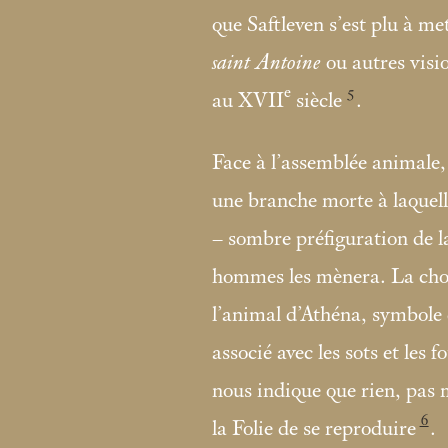
que Saftleven s’est plu à me
saint Antoine
ou autres visio
e
5
au XVII
siècle
.
Face à l’assemblée animale, 
une branche morte à laquell
– sombre préfiguration de la
hommes les mènera. La choue
l’animal d’Athéna, symbole d
associé avec les sots et les 
nous indique que rien, pas
6
la Folie de se reproduire
.