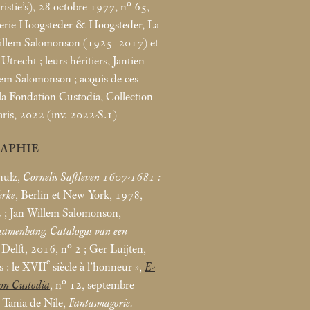
istie’s), 28 octobre 1977, n° 65,
alerie Hoogsteder & Hoogsteder, La
Willem Salomonson (1925–2017) et
 Utrecht
; leurs héritiers, Jantien
llem Salomonson
; acquis de ces
 la Fondation Custodia, Collection
aris, 2022 (inv. 2022-S.1)
RAPHIE
hulz,
Cornelis Saftleven 1607-1681 :
erke
, Berlin et New York, 1978,
2
; Jan Willem Salomonson,
n samenhang. Catalogus van een
, Delft, 2016, n° 2
; Ger Luijten,
e
s : le XVII
siècle à l’honneur
»,
E-
on Custodia
, n° 12, septembre
; Tania de Nile,
Fantasmagorie.