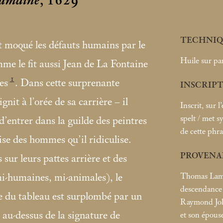
 humaine
, 1629
TECHNIQ
t moqué les défauts humains par le
Huile sur pa
e le fit aussi Jean de La Fontaine
1
es
. Dans cette surprenante
INSCRIP
gnit à l’orée de sa carrière – il
Inscrit, sur 
spelt / met sy
 d’entrer dans la guilde des peintres
de cette phra
ise des hommes qu’il ridiculise.
PROVENA
sur leurs pattes arrière et des
Thomas Lamb 
mi-humaines, mi-animales), le
descendance 
e du tableau est surplombé par un
Raymond Joll
– au-dessus de la signature de
et son épous