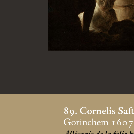
89. Cornelis Saf
Gorinchem 1607