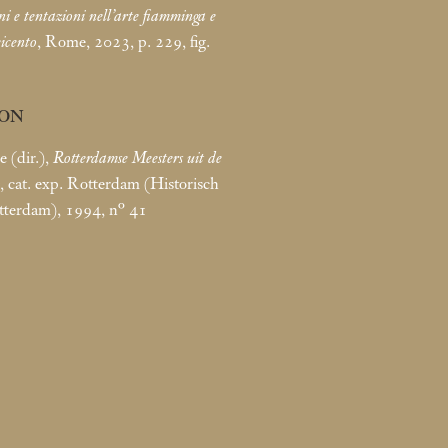
i e tentazioni nell’arte fiamminga e
eicento
, Rome, 2023, p. 229, fig.
ION
 (dir.),
Rotterdamse Meesters uit de
, cat. exp. Rotterdam (Historisch
erdam), 1994, n° 41