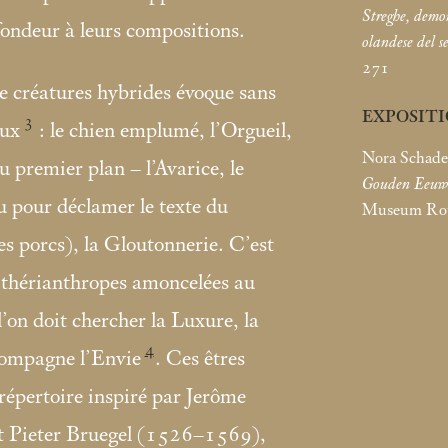
Streghe, demon
fondeur à leurs compositions.
olandese del s
271
e créatures hybrides évoque sans
EXPOSIT
3
aux
: le chien emplumé, l’Orgueil,
Nora Schadee
 premier plan – l’Avarice, le
Gouden Eeuw
u pour déclamer le texte du
Museum Rott
es porcs), la Gloutonnerie. C’est
s thérianthropes amoncelées au
’on doit chercher la Luxure, la
4
 compagne l’Envie
. Ces êtres
répertoire inspiré par Jerôme
t Pieter Bruegel (1526–1569),