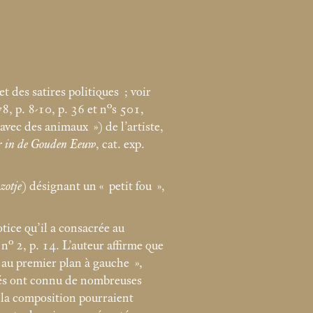
 des satires politiques
; voir
8, p. 8-10, p. 36 et n°s 501,
 avec des animaux
») de l’artiste,
r in de Gouden Eeuw
, cat. exp.
e
zotje
) désignant un «
petit fou
»,
ice qu’il a consacrée au
 n° 2, p. 14. L’auteur affirme que
s au premier plan à gauche
»,
chés ont connu de nombreuses
s la composition pourraient