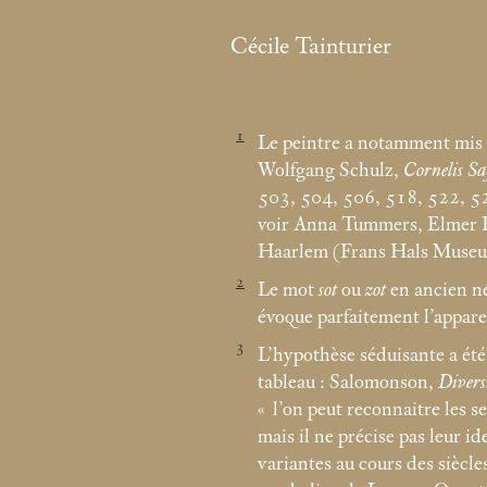
Cécile Tainturier
1
Le peintre a notamment mis e
Wolfgang Schulz,
Cornelis S
503, 504, 506, 518, 522, 5
voir Anna Tummers, Elmer Ko
Haarlem (Frans Hals Museum
2
Le mot
sot
ou
zot
en ancien née
évoque parfaitement l’appar
3
L’hypothèse séduisante a ét
tableau : Salomonson,
Divers
«
l’on peut reconnaitre les s
mais il ne précise pas leur 
variantes au cours des siècle