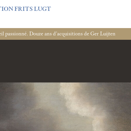
f3fb6db0bf3383064f508e4e3b220/sites/fondationcustodia.fr/
TION FRITS LUGT
l passionné. Douze ans d’acquisitions de Ger Luijten