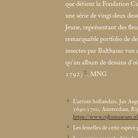
que détient la Fondation Cu
une série de vingt-deux des
Jeune, représentant des fleu
remarquable portfolio de des
insectes par Balthasar va
qu’un album de dessins d’
7
1792)
. MNG
1
L’artiste hollandais, Jan Au
1690-1700, Amsterdam, Rijk
https://www.rijksmuseum.nl
2
Les femelles de cette espèce
3