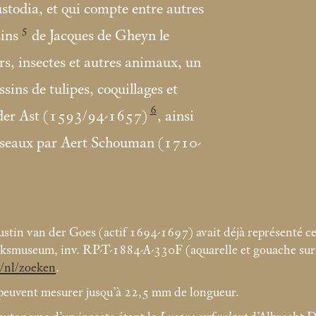
stodia, et qui compte entre autres
5
sins
de Jacques de Gheyn le
rs, insectes et autres animaux, un
sins de tulipes, coquillages et
6
n der Ast (1593/94-1657)
, ainsi
oiseaux par Aert Schouman (1710-
gustin van der Goes (actif 1694-1697) avait déjà représenté
smuseum, inv. RP-T-1884-A-330F (aquarelle et gouache su
/nl/zoeken
.
 peuvent mesurer jusqu’à 22,5
mm de longueur.