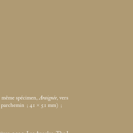
 ce même spécimen,
Araignée
, vers
r parchemin
; 41 × 51
mm)
;