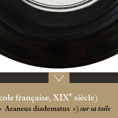
e
ole française, XIX
siècle)
«
Araneus diadematus
»)
sur sa toile