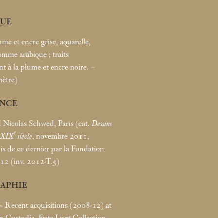
UE
me et encre grise, aquarelle,
gomme arabique
; traits
t à la plume et encre noire. –
ètre)
NCE
Nicolas Schwed, Paris (cat.
Dessins
e
u XIX
siècle
, novembre 2011,
uis de ce dernier par la Fondation
12 (inv. 2012-T.5)
RAPHIE
«
Recent acquisitions (2008-12) at
n Custodia, Frits Lugt Collection,