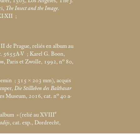
ürer, 1505, Los Angeles, The J.
ri,
The Insect and the Image.
XI-XII
;
II de Prague, reliés en album au
nv. 5655A-V
; Karel G. Boon,
on
, Paris et Zwolle, 1992, n° 80,
chemin
; 315 × 203
mm), acquis
ümper,
Die Stillleben des Balthasar
es Museum, 2016, cat. n° 40 a-
e
lalbum
» (relié au XVIII
adijs
, cat. exp., Dordrecht,