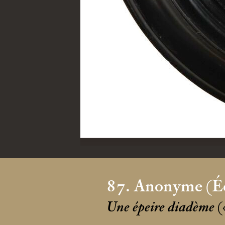
87. Anonyme (Éc
Une épeire diadème
(