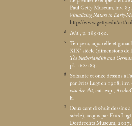
Le premier exemple d’étude 
Paul Getty Museum, inv. 83
Visualizing Nature in Early-
http://www.getty.edu/art/co
4
Ibid.
, p. 189-190.
5
Tempera, aquarelle et gouach
e
XIX
siècle (dimensions de l
The Netherlandish and German d
pl. 162-183.
6
Soixante et onze dessins à l
par Frits Lugt en 1918, inv
van der Ast
, cat. exp., Aix-
k.
7
Deux cent dix-huit dessins à l
siècle), acquis par Frits Lug
Dordrechts Museum, 2017, ca