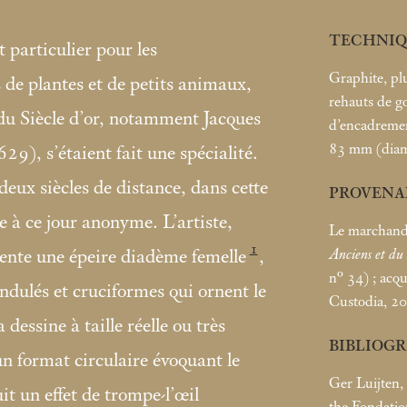
TECHNIQ
 particulier pour les
Graphite, plu
 de plantes et de petits animaux,
rehauts de 
s du Siècle d’or, notamment Jacques
d’encadremen
83
mm (diam
9), s’étaient fait une spécialité.
deux siècles de distance, dans cette
PROVENA
te à ce jour anonyme. L’artiste,
Le marchand 
1
Anciens et d
ésente une épeire diadème femelle
,
n° 34)
; acq
ndulés et cruciformes qui ornent le
Custodia, 20
dessine à taille réelle ou très
BIBLIOG
un format circulaire évoquant le
Ger Luijten, 
it un effet de trompe-l’œil
the Fondatio