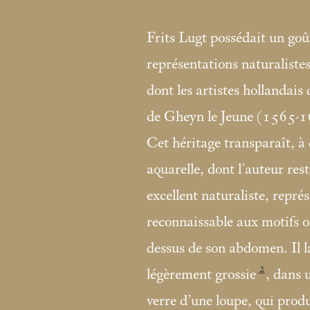
Frits Lugt possédait un goût
représentations naturalistes
dont les artistes hollandai
de Gheyn le Jeune (1565-162
Cet héritage transparaît, à 
aquarelle, dont l’auteur res
excellent naturaliste, repr
reconnaissable aux motifs o
dessus de son abdomen. Il la 
2
légèrement grossie
, dans 
verre d’une loupe, qui produ