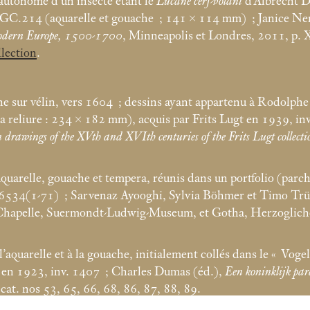
autonome d’un insecte étant le
Lucane cerf-volant
d’Albrecht D
.GC.214 (aquarelle et gouache
; 141 × 114
mm)
; Janice Ne
Modern Europe, 1500-1700
, Minneapolis et Londres, 2011, p. 
llection
.
e sur vélin, vers 1604
; dessins ayant appartenu à Rodolphe 
a reliure : 234 × 182
mm), acquis par Frits Lugt en 1939, i
rawings of the XVth and XVIth centuries of the Frits Lugt collecti
’aquarelle, gouache et tempera, réunis dans un portfolio (par
. 6534(1-71)
; Sarvenaz Ayooghi, Sylvia Böhmer et Timo Tr
la-Chapelle, Suermondt-Ludwig-Museum, et Gotha, Herzoglich
’aquarelle et à la gouache, initialement collés dans le «
Voge
t en 1923, inv. 1407
; Charles Dumas (éd.),
Een koninklijk par
t. nos 53, 65, 66, 68, 86, 87, 88, 89.