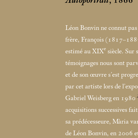
Autoportrait
, 1866
Léon Bonvin ne connut pas 
frère, François (1817–1887)
e
estimé au XIX
siècle. Sur 
témoignages nous sont parve
et de son œuvre s’est progr
par cet artiste lors de l’exp
Gabriel Weisberg en 1980
acquisitions successives fa
sa prédécesseure, Mària va
de Léon Bonvin, en 2006 e