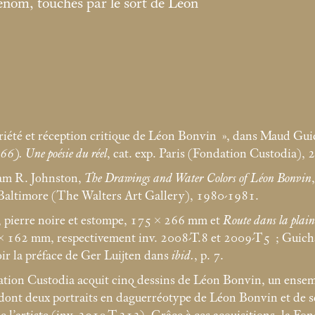
enom, touchés par le sort de Léon
iété et réception critique de Léon Bonvin
», dans Maud Gui
). Une poésie du réel
, cat. exp. Paris (Fondation Custodia),
iam R. Johnston,
The Drawings and Water Colors of Léon Bonvin
Baltimore (The Walters Art Gallery), 1980-1981.
, pierre noire et estompe, 175 × 266
mm et
Route dans la plai
 × 162
mm, respectivement inv. 2008-T.8 et 2009-T5
; Guic
oir la préface de Ger Luijten dans
ibid.
, p. 7.
dation Custodia acquit cinq dessins de Léon Bonvin, un ense
 dont deux portraits en daguerréotype de Léon Bonvin et de 