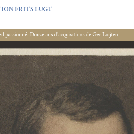
f3fb6db0bf3383064f508e4e3b220/sites/fondationcustodia.fr/
TION FRITS LUGT
l passionné. Douze ans d’acquisitions de Ger Luijten