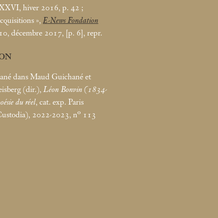
XXXVI, hiver 2016, p. 42
;
cquisitions
»,
E-News Fondation
 10, décembre 2017, [p. 6], repr.
ION
né dans Maud Guichané et
isberg (dir.),
Léon Bonvin (1834-
ésie du réel
, cat. exp. Paris
Custodia), 2022-2023, n° 113