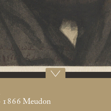
n
 – 1866 Meudon