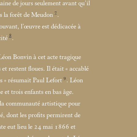
aine de jours seulement avant qu’il
7
ns la forêt de Meudon
.
uvant, l’œuvre est dédicacée à
8
ité
.
Léon Bonvin à cet acte tragique
et restent floues. Il était «
accablé
9
s
» résumait Paul Lefort
. Léon
e et trois enfants en bas âge.
à la communauté artistique pour
é, dont les profits permirent de
te eut lieu le 24
mai 1866 et