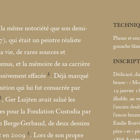
TECHNIQ
la même notoriété que son demi-
Plume et enc
, qui était un peintre réaliste
gouache bla
sa vie, de rares sources et
INSCRIP
nus, et la mémoire de sa carrière
1
Dédicacé, dat
essivement effacée
. Déjà marqué
brune : «
Mon
osition qui lui fut consacrée par
19 janvier 
2
illisible, au 
, Ger Luijten avait salué les
l’ancien doub
ites pour la Fondation Custodia par
l’encre brune 
n Berge-Gerbaud, de deux dessins
Emilie Bonvin
père
» et «
pè
3
t en 2009
. Lors de son propre
1866 A crayo