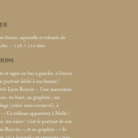
UE
re brune, aquarelle et rehauts de
nche. – 136 × 110
mm
TIONS
é et signé en bas à gauche, à l’encre
 portrait dédié à ma femme /
1866 Léon Bonvin
». Une annotation
verso, en haut, au graphite
; sur
lage (retiré mais conservé), à
: «
Ce tableau appartient à Melle /
, ma nièce / c’est le portrait de son
re Bonvin
»
; et au graphite : «
de
n 30/4 [coupé] / et sanguine / très