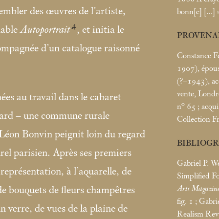
sembler des œuvres de l’artiste,
bonn[e] […]
4
uable
Autoportrait
, et initia le
PROVENA
compagnée d’un catalogue raisonné
Constance F
1907), épouse
(?–1943), ac
vente, Londre
ées au travail dans le cabaret
n° 65
; acqu
rard – une commune rurale
Collection Fr
, Léon Bonvin peignit loin du regard
BIBLIOG
urel parisien. Après ses premiers
Gabriel P. We
a représentation, à l’aquarelle, de
Simplified F
Arts Magazin
de bouquets de fleurs champêtres
fig. 1
; Gabri
 verre, de vues de la plaine de
Realism Revi