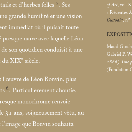
5
ails et d’herbes folles
. Ses
of Art
, vol. 
«
Récentes A
ne grande humilité et une vision
Custodia
, n°
nt immédiat où il puisait toute
EXPOSIT
é presque naïve avec laquelle Léon
Maud Guicha
é de son quotidien conduisit à une
Gabriel P. We
e
rt du XIX
siècle.
1866). Une po
(Fondation 
ns l’œuvre de Léon Bonvin, plus
6
ts
. Particulièrement aboutie,
e presque monochrome renvoie
de 31 ans, soigneusement vêtu, au
st l’image que Bonvin souhaita