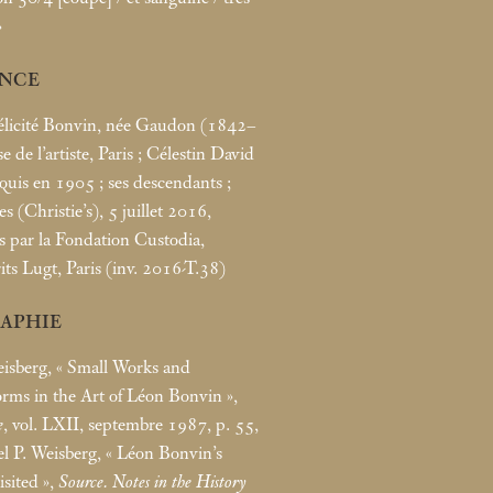
»
NCE
élicité Bonvin, née Gaudon (1842–
 de l’artiste, Paris
; Célestin David
quis en 1905
; ses descendants
;
s (Christie’s), 5 juillet 2016,
is par la Fondation Custodia,
its Lugt, Paris (inv. 2016-T.38)
RAPHIE
isberg, «
Small Works and
orms in the Art of Léon Bonvin
»,
e
, vol. LXII, septembre 1987, p. 55,
el P. Weisberg, «
Léon Bonvin’s
sited
»,
Source. Notes in the History