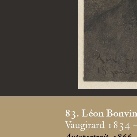
83. Léon Bonvi
Vaugirard 1834