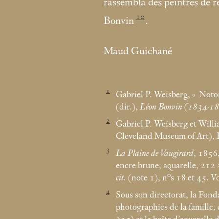
rassembla des peintres de r
10
Bonvin
.
Maud Guichané
1
Gabriel P. Weisberg, «
Notor
(dir.),
Léon Bonvin (1834-1866
2
Gabriel P. Weisberg et Will
Cleveland Museum of Art), 
3
La Plaine de Vaugirard
, 1856
encre brune, aquarelle, 212
cit.
(note 1), n°s 18 et 45. V
4
Sous son directorat, la Fon
photographies de la famille,