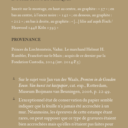
Inscrit sur le montage, en haut au centre, au graphite : «
57
»
; en
bas au centre, à l’encre noire : «
142
»
; en dessous, au graphite :
«
212
»
; en bas à droite, au graphite : «
[…] lilie auf aujeh Fisch /
Heawood 1448 Köln 1593
»
PROVENANCE
Princes du Liechtenstein, Vaduz. Le marchand Helmut H.
Rumbler, Francfort-sur-le-Main
; acquis de ce dernier par la
Fondation Custodia, 2014 (inv. 2014-P.5)
1
Sur le sujet voir Jan van der Waals,
Prenten in de Gouden
Eeuw. Van kunst tot kastpapier
, cat. exp., Rotterdam,
Museum Boijmans van Beuningen, 2006, p. 22-49.
2
L’exceptionnel état de conservation du papier semble
indiquer que la feuille n’a jamais été accrochée à un
mur. Néanmoins, les épreuves de cette estampe étant
rares, on peut supposer que ce type de gravures étaient
bien accrochées mais qu’elles n’étaient pas faites pour