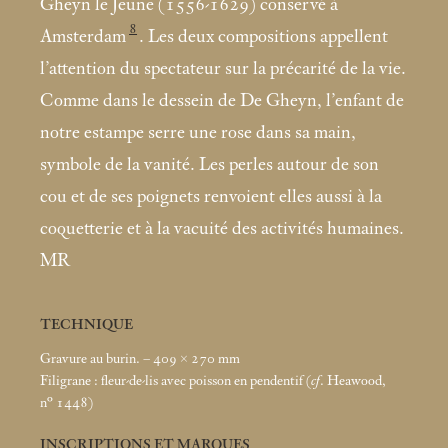
Gheyn le Jeune (1556-1629) conservé à
8
Amsterdam
. Les deux compositions appellent
l’attention du spectateur sur la précarité de la vie.
Comme dans le dessein de De Gheyn, l’enfant de
notre estampe serre une rose dans sa main,
symbole de la vanité. Les perles autour de son
cou et de ses poignets renvoient elles aussi à la
coquetterie et à la vacuité des activités humaines.
MR
TECHNIQUE
Gravure au burin. – 409 × 270
mm
Filigrane : fleur-de-lis avec poisson en pendentif (
cf
. Heawood,
n° 1448)
INSCRIPTIONS ET MARQUES