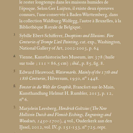
le rester longtemps dans les maisons humides de
l’époque. Selon Ger Luijten, il existe deux épreuves
connues, l’une conservée à Baden-Württemberg, dans
la collection Waldburg-Wolfegg, l’autre à Bruxelles, à la
Bibliothèque Royale de Belgique.
3
Sybille Ebert-Schifferer,
Deceptions and Illusions. Five
Centuries of Trompe L’œil Painting
, cat. exp., Washington,
National Gallery of Art, 2002-2003, p. 64
4
Vienne, Kunsthistorisches Museum, inv. 378 (huile
sur toile
; 111 × 86,5
cm)
;
ibid
., p. 85, fig. 8.
5
Edward Heawood,
Watermarks. Mainly of the 17th and
18th Centuries
, Hilversum, 1950, n° 1448.
6
Fenster in die Welt der Graphik
, Francfort-sur-le-Main,
Kunsthandlung Helmut H. Rumbler, 2013, p. 12,
n° 6.
7
Marjolein Leesberg,
Hendrick Goltzius
(
The New
Hollstein Dutch and Flemish Etchings, Engravings and
Woodcuts, 1450-1700
), 4 vol., Ouderkerk aan den
IJssel, 2012, vol. IV, p. 151-153, n° 725, repr.