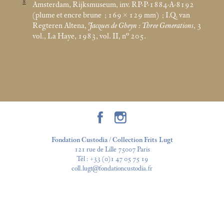
8
Amsterdam, Rijksmuseum, inv. RP-P-1884-A-8192
(plume et encre brune
; 169 × 129
mm)
; I.Q. van
Regteren Altena,
Jacques de Gheyn : Three Generations
, 3
vol., La Haye, 1983, vol. II, n° 205.
Fondation Custodia / Collection Frits Lugt
121 rue de Lille 75007 Paris
Tél :
+33 (0)1 47 05 75 19
coll.lugt@fondationcustodia.fr