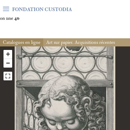
Warning
: Undefined array key "var_mode" in
FONDATION CUSTODIA
/home/clients/06cf3fb6db0bf3383064f508e4e3b220/sites/fond
on line
46
Catalogues en ligne
Art sur papier. Acquisitions récentes
+
−