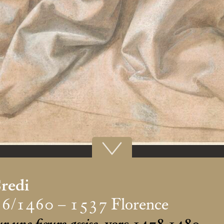
redi
56/1460 – 1537 Florence