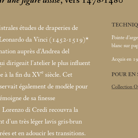
r une figure assise
, vers 1478-1480
TECHNIQ
istrales études de draperies de
Pointe d’arge
Leonardo da Vinci (1452-1519)*
blanc sur pa
rmation auprès d’Andrea del
Acquis en 19
dirigeait l’atelier le plus influent
e
e à la fin du XV
siècle. Cet
POUR EN 
i servait également de modèle pour
Collection O
témoigne de sa finesse
. Lorenzo di Credi recouvra la
t d’un très léger lavis gris-brun
rées et en adoucir les transitions.